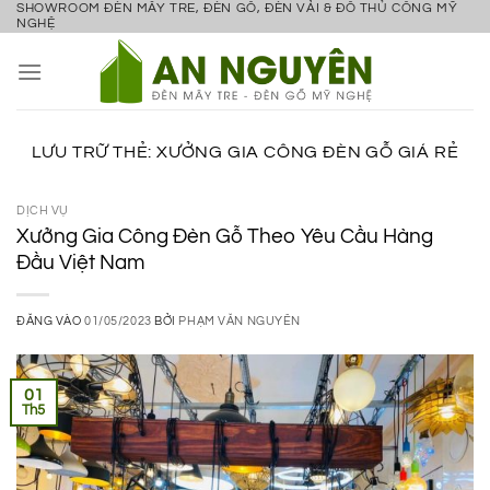
SHOWROOM ĐÈN MÂY TRE, ĐÈN GỖ, ĐÈN VẢI & ĐỒ THỦ CÔNG MỸ
Bỏ
NGHỆ
qua
nội
dung
LƯU TRỮ THẺ:
XƯỞNG GIA CÔNG ĐÈN GỖ GIÁ RẺ
DỊCH VỤ
Xưởng Gia Công Đèn Gỗ Theo Yêu Cầu Hàng
Đầu Việt Nam
ĐĂNG VÀO
01/05/2023
BỞI
PHẠM VĂN NGUYÊN
01
Th5