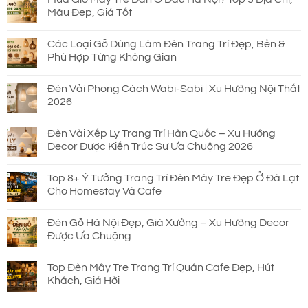
Mẫu Đẹp, Giá Tốt
Các Loại Gỗ Dùng Làm Đèn Trang Trí Đẹp, Bền &
Phù Hợp Từng Không Gian
Đèn Vải Phong Cách Wabi-Sabi | Xu Hướng Nội Thất
2026
Đèn Vải Xếp Ly Trang Trí Hàn Quốc – Xu Hướng
Decor Được Kiến Trúc Sư Ưa Chuộng 2026
Top 8+ Ý Tưởng Trang Trí Đèn Mây Tre Đẹp Ở Đà Lạt
Cho Homestay Và Cafe
Đèn Gỗ Hà Nội Đẹp, Giá Xưởng – Xu Hướng Decor
Được Ưa Chuộng
Top Đèn Mây Tre Trang Trí Quán Cafe Đẹp, Hút
Khách, Giá Hời