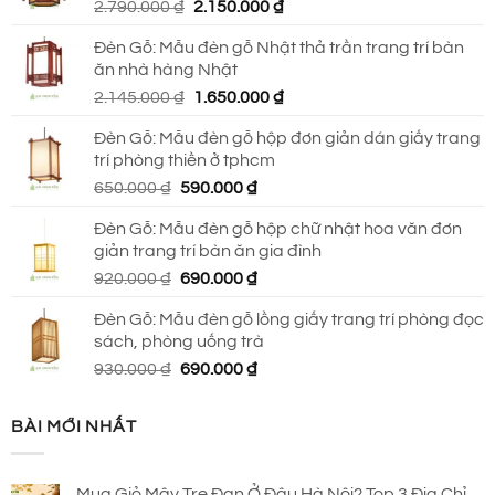
Giá
Giá
2.790.000
₫
2.150.000
₫
690.000 ₫.
gốc
hiện
Đèn Gỗ: Mẫu đèn gỗ Nhật thả trần trang trí bàn
là:
tại
ăn nhà hàng Nhật
2.790.000 ₫.
là:
Giá
Giá
2.145.000
₫
1.650.000
₫
2.150.000 ₫.
gốc
hiện
Đèn Gỗ: Mẫu đèn gỗ hộp đơn giản dán giấy trang
là:
tại
trí phòng thiền ở tphcm
2.145.000 ₫.
là:
Giá
Giá
650.000
₫
590.000
₫
1.650.000 ₫.
gốc
hiện
Đèn Gỗ: Mẫu đèn gỗ hộp chữ nhật hoa văn đơn
là:
tại
giản trang trí bàn ăn gia đình
650.000 ₫.
là:
Giá
Giá
920.000
₫
690.000
₫
590.000 ₫.
gốc
hiện
Đèn Gỗ: Mẫu đèn gỗ lồng giấy trang trí phòng đọc
là:
tại
sách, phòng uống trà
920.000 ₫.
là:
Giá
Giá
930.000
₫
690.000
₫
690.000 ₫.
gốc
hiện
là:
tại
BÀI MỚI NHẤT
930.000 ₫.
là:
690.000 ₫.
Mua Giỏ Mây Tre Đan Ở Đâu Hà Nội? Top 3 Địa Chỉ,