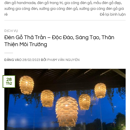
đèn gỗ handmade
,
đèn gỗ trang trí
,
gia công đèn gỗ
,
mẫu đèn gỗ đẹp
,
xưởng gia công đèn
,
xưởng gia công đèn gỗ
,
xưởng gia công đèn gỗ giá
rẻ
Để lại bình luận
DỊCH VỤ
Đèn Gỗ Thả Trần – Độc Đáo, Sáng Tạo, Thân
Thiện Môi Trường
ĐĂNG VÀO
28/02/2023
BỞI
PHẠM VĂN NGUYÊN
28
Th2