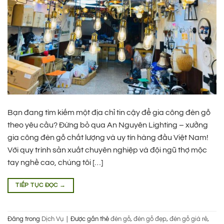
Bạn đang tìm kiếm một địa chỉ tin cậy để gia công đèn gỗ
theo yêu cầu? Đừng bỏ qua An Nguyên Lighting – xưởng
gia công đèn gỗ chất lượng và uy tín hàng đầu Việt Nam!
Với quy trình sản xuất chuyên nghiệp và đội ngũ thợ mộc
tay nghề cao, chúng tôi […]
TIẾP TỤC ĐỌC
→
Đăng trong
Dịch Vụ
|
Được gắn thẻ
đèn gỗ
,
đèn gỗ đẹp
,
đèn gỗ giá rẻ
,