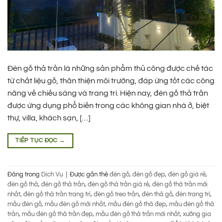
Đèn gỗ thả trần là những sản phẩm thủ công được chế tác
từ chất liệu gỗ, thân thiện môi trường, đáp ứng tốt các công
năng về chiếu sáng và trang trí. Hiện nay, đèn gỗ thả trần
được ứng dụng phổ biến trong các không gian nhà ở, biệt
thự, villa, khách sạn, […]
TIẾP TỤC ĐỌC
→
Đăng trong
Dịch Vụ
|
Được gắn thẻ
đèn gỗ
,
đèn gỗ đẹp
,
đèn gỗ giá rẻ
,
đèn gỗ thả
,
đèn gỗ thả trần
,
đèn gỗ thả trần giá rẻ
,
đèn gỗ thả trần mới
nhất
,
đèn gỗ thả trần trang trí
,
đèn gỗ treo trần
,
đèn thả gỗ
,
đèn trang trí
,
mẫu đèn gỗ
,
mẫu đèn gỗ mới nhất
,
mẫu đèn gỗ thả đẹp
,
mẫu đèn gỗ thả
trần
,
mẫu đèn gỗ thả trần đẹp
,
mẫu đèn gỗ thả trần mới nhất
,
xưởng gia