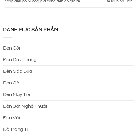
công đèn gỗ
,
xưởng gia công đèn gỗ giá rẻ
Để lại bình luận
DANH MỤC SẢN PHẨM
Đèn Cói
Đèn Dây Thừng
Đèn Gáo Dừa
Đèn Gỗ
Đèn Mây Tre
Đèn Sắt Nghệ Thuật
Đèn Vải
Đồ Trang Trí