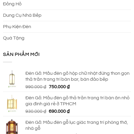
Đồng Hồ
Dung Cụ Nhà Bếp
Phụ Kiện Đèn
Quà Tặng
SẢN PHẨM MỚI
Đèn Gỗ: Mẫu đèn gỗ hộp chữ nhật đứng thon gọn
thả trần trang trí bàn bar, bàn đảo bếp
Giá
Giá
990.000
₫
750.000
₫
gốc
hiện
Đèn Gỗ: Mẫu đèn gỗ thả trần trang trí bàn ăn nhỏ
là:
tại
gia đình giá rẻ ở TPHCM
990.000 ₫.
là:
Giá
Giá
930.000
₫
690.000
₫
750.000 ₫.
gốc
hiện
Đèn Gỗ: Mẫu đèn gỗ lục giác trang trí phòng thờ,
là:
tại
nhà gỗ
930.000 ₫.
là: