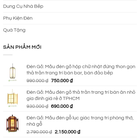
Dung Cụ Nhà Bếp
Phụ Kiện Đèn
Quà Tặng
SẢN PHẨM MỚI
Đèn Gỗ: Mẫu đèn gỗ hộp chữ nhật đứng thon gọn
thả trần trang trí bàn bar, bàn đảo bếp
Giá
Giá
990.000
₫
750.000
₫
gốc
hiện
Đèn Gỗ: Mẫu đèn gỗ thả trần trang trí bàn ăn nhỏ
là:
tại
gia đình giá rẻ ở TPHCM
990.000 ₫.
là:
Giá
Giá
930.000
₫
690.000
₫
750.000 ₫.
gốc
hiện
Đèn Gỗ: Mẫu đèn gỗ lục giác trang trí phòng thờ,
là:
tại
nhà gỗ
930.000 ₫.
là:
Giá
Giá
2.790.000
₫
2.150.000
₫
690.000 ₫.
gốc
hiện