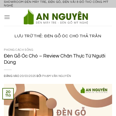
SHOWROOM ĐÈN MÂY TRE, ĐÈN GỖ, ĐÈN VẢI & ĐỒ THỦ CÔNG MỸ
Bỏ
NGHỆ
qua
nội
dung
LƯU TRỮ THẺ:
ĐÈN GỖ ÓC CHÓ THẢ TRẦN
PHONG CÁCH SỐNG
Đèn Gỗ Óc Chó – Review Chân Thực Từ Người
Dùng
ĐĂNG VÀO
20/03/2025
BỞI
PHẠM VĂN NGUYÊN
20
Th3