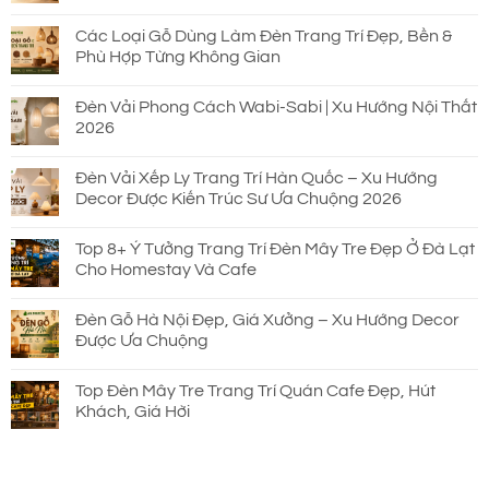
Các Loại Gỗ Dùng Làm Đèn Trang Trí Đẹp, Bền &
Phù Hợp Từng Không Gian
Đèn Vải Phong Cách Wabi-Sabi | Xu Hướng Nội Thất
2026
Đèn Vải Xếp Ly Trang Trí Hàn Quốc – Xu Hướng
Decor Được Kiến Trúc Sư Ưa Chuộng 2026
Top 8+ Ý Tưởng Trang Trí Đèn Mây Tre Đẹp Ở Đà Lạt
Cho Homestay Và Cafe
Đèn Gỗ Hà Nội Đẹp, Giá Xưởng – Xu Hướng Decor
Được Ưa Chuộng
Top Đèn Mây Tre Trang Trí Quán Cafe Đẹp, Hút
Khách, Giá Hời