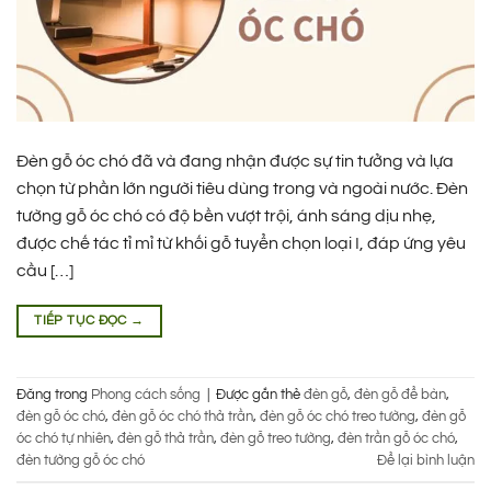
Đèn gỗ óc chó đã và đang nhận được sự tin tưởng và lựa
chọn từ phần lớn người tiêu dùng trong và ngoài nước. Đèn
tường gỗ óc chó có độ bền vượt trội, ánh sáng dịu nhẹ,
được chế tác tỉ mỉ từ khối gỗ tuyển chọn loại I, đáp ứng yêu
cầu […]
TIẾP TỤC ĐỌC
→
Đăng trong
Phong cách sống
|
Được gắn thẻ
đèn gỗ
,
đèn gỗ để bàn
,
đèn gỗ óc chó
,
đèn gỗ óc chó thả trần
,
đèn gỗ óc chó treo tường
,
đèn gỗ
óc chó tự nhiên
,
đèn gỗ thả trần
,
đèn gỗ treo tường
,
đèn trần gỗ óc chó
,
đèn tường gỗ óc chó
Để lại bình luận