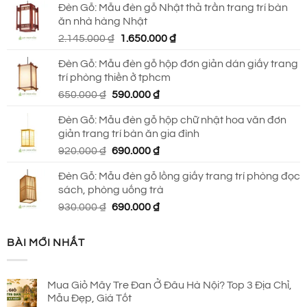
Đèn Gỗ: Mẫu đèn gỗ Nhật thả trần trang trí bàn
là:
tại
ăn nhà hàng Nhật
2.790.000 ₫.
là:
Giá
Giá
2.145.000
₫
1.650.000
₫
2.150.000 ₫.
gốc
hiện
Đèn Gỗ: Mẫu đèn gỗ hộp đơn giản dán giấy trang
là:
tại
trí phòng thiền ở tphcm
2.145.000 ₫.
là:
Giá
Giá
650.000
₫
590.000
₫
1.650.000 ₫.
gốc
hiện
Đèn Gỗ: Mẫu đèn gỗ hộp chữ nhật hoa văn đơn
là:
tại
giản trang trí bàn ăn gia đình
650.000 ₫.
là:
Giá
Giá
920.000
₫
690.000
₫
590.000 ₫.
gốc
hiện
Đèn Gỗ: Mẫu đèn gỗ lồng giấy trang trí phòng đọc
là:
tại
sách, phòng uống trà
920.000 ₫.
là:
Giá
Giá
930.000
₫
690.000
₫
690.000 ₫.
gốc
hiện
là:
tại
BÀI MỚI NHẤT
930.000 ₫.
là:
690.000 ₫.
Mua Giỏ Mây Tre Đan Ở Đâu Hà Nội? Top 3 Địa Chỉ,
Mẫu Đẹp, Giá Tốt