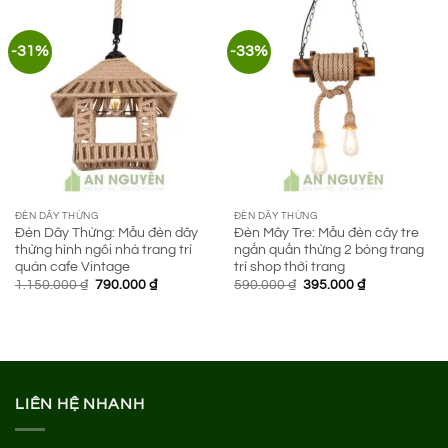
1.250.000 ₫.
650.000 ₫.
-31%
-33%
ĐÈN DÂY THỪNG
ĐÈN DÂY THỪNG
Đèn Dây Thừng: Mẫu đèn dây
Đèn Mây Tre: Mẫu đèn cây tre
thừng hình ngôi nhà trang trí
ngắn quấn thừng 2 bóng trang
quán cafe Vintage
trí shop thời trang
Giá
Giá
Giá
Giá
1.150.000
₫
790.000
₫
590.000
₫
395.000
₫
gốc
hiện
gốc
hiện
là:
tại
là:
tại
1.150.000 ₫.
là:
590.000 ₫.
là:
790.000 ₫.
395.000 ₫.
LIÊN HỆ NHANH