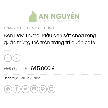
TRANG CHỦ
/
ĐÈN DÂY THỪNG
Đèn Dây Thừng: Mẫu đèn sắt chóa rộng
quấn thừng thả trần trang trí quán cafe
Giá
Giá
995.000
₫
645.000
₫
gốc
hiện
Danh mục:
Đèn Dây Thừng
là:
tại
995.000 ₫.
là:
645.000 ₫.