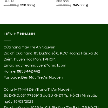
DG013
size nhỏ
Giá
Giá
Giá
Giá
780.000
₫
320.000
₫
700.000
₫
345.000
₫
gốc
hiện
gốc
hiện
là:
tại
là:
tại
780.000 ₫.
là:
700.000 ₫.
là:
320.000 ₫.
345.000 ₫.
LIÊN HỆ NHANH
Cửa hàng Mây Tre An Nguyên
Địa chỉ cửa hàng:
85 Đường số 6, KDC Hoàng Hải, xã Bà
Điểm, huyện Hóc Môn, TPHCM.
Email: maytreannguyen@gmail.com
Hotline:
0853 442 442
Fanpage:
Đèn Mây Tre An Nguyên
Công ty TNHH Đèn Trang Trí An Nguyên
Số ĐKKD: 0317736913 do Sở KHĐT Tp. Hồ Chí Minh cấp
ngày 16/03/2023
Địa chỉ công ty: 1026 Âu Cơ, Phường Tân Bình, TP. Hồ Chí