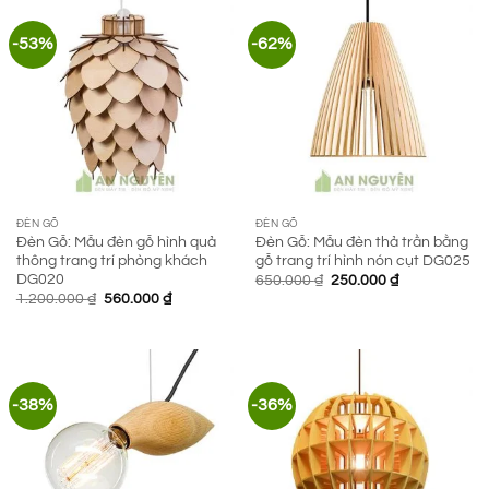
-53%
-62%
ĐÈN GỖ
ĐÈN GỖ
Đèn Gỗ: Mẫu đèn gỗ hình quả
Đèn Gỗ: Mẫu đèn thả trần bằng
thông trang trí phòng khách
gỗ trang trí hình nón cụt DG025
DG020
Giá
Giá
650.000
₫
250.000
₫
gốc
hiện
Giá
Giá
1.200.000
₫
560.000
₫
là:
tại
gốc
hiện
650.000 ₫.
là:
là:
tại
250.000 ₫.
1.200.000 ₫.
là:
560.000 ₫.
-38%
-36%