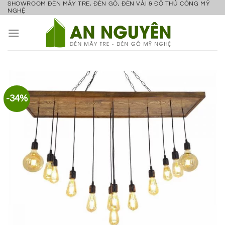
SHOWROOM ĐÈN MÂY TRE, ĐÈN GỖ, ĐÈN VẢI & ĐỒ THỦ CÔNG MỸ
Bỏ
NGHỆ
qua
nội
dung
-34%