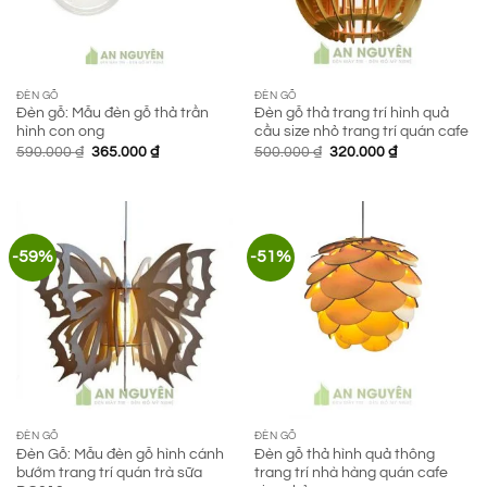
ĐÈN GỖ
ĐÈN GỖ
Đèn gỗ: Mẫu đèn gỗ thả trần
Đèn gỗ thả trang trí hình quả
hình con ong
cầu size nhỏ trang trí quán cafe
Giá
Giá
Giá
Giá
590.000
₫
365.000
₫
500.000
₫
320.000
₫
gốc
hiện
gốc
hiện
là:
tại
là:
tại
590.000 ₫.
là:
500.000 ₫.
là:
365.000 ₫.
320.000 ₫.
-59%
-51%
ĐÈN GỖ
ĐÈN GỖ
Đèn Gỗ: Mẫu đèn gỗ hình cánh
Đèn gỗ thả hình quả thông
bướm trang trí quán trà sữa
trang trí nhà hàng quán cafe