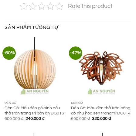
Rate this product
SẢN PHẨM TƯƠNG TỰ
-60%
-47%
ĐÈN GỖ
ĐÈN GỖ
Đèn Gỗ: Mẫu đèn gỗ hình cầu
Đèn Gỗ: Mẫu đèn thả trần bằng
thả trần trang trí bàn ăn DG016
gỗ như hoa sen trang trí DG014
Giá
Giá
Giá
Giá
600.000
₫
240.000
₫
600.000
₫
320.000
₫
gốc
hiện
gốc
hiện
là:
tại
là:
tại
600.000 ₫.
là:
600.000 ₫.
là:
240.000 ₫.
320.000 ₫.