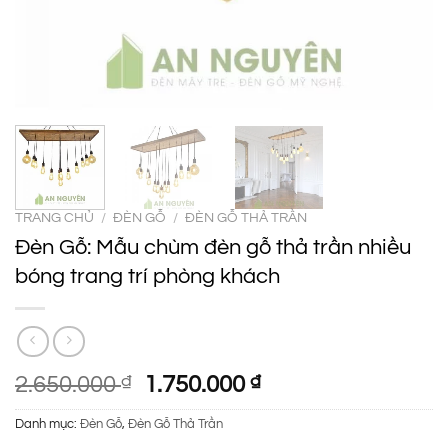
TRANG CHỦ
/
ĐÈN GỖ
/
ĐÈN GỖ THẢ TRẦN
Đèn Gỗ: Mẫu chùm đèn gỗ thả trần nhiều
bóng trang trí phòng khách
Giá
Giá
2.650.000
₫
1.750.000
₫
gốc
hiện
Danh mục:
Đèn Gỗ
,
Đèn Gỗ Thả Trần
là:
tại