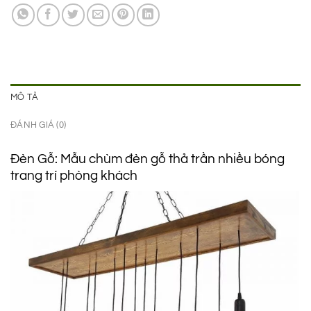
2.650.000 ₫.
là:
1.750.000 ₫.
MÔ TẢ
ĐÁNH GIÁ (0)
Đèn Gỗ: Mẫu chùm đèn gỗ thả trần nhiều bóng
trang trí phòng khách