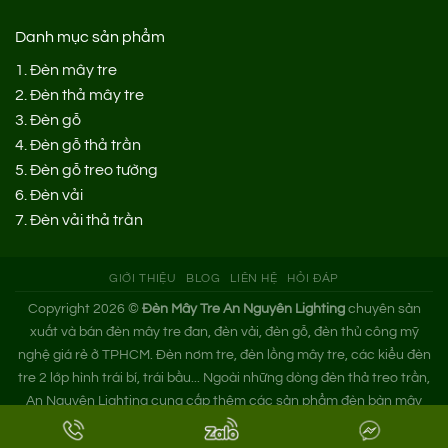
Danh mục sản phẩm
1.
Đèn mây tre
2.
Đèn thả mây tre
3.
Đèn gỗ
4.
Đèn gỗ thả trần
5.
Đèn gỗ treo tường
6.
Đèn vải
7.
Đèn vải thả trần
GIỚI THIỆU
BLOG
LIÊN HỆ
HỎI ĐÁP
Copyright 2026 ©
Đèn Mây Tre An Nguyên Lighting
chuyên sản
xuất và bán đèn mây tre đan, đèn vải, đèn gỗ, đèn thủ công mỹ
nghệ giá rẻ ở TPHCM. Đèn nơm tre, đèn lồng mây tre, các kiểu đèn
tre 2 lớp hình trái bí, trái bầu... Ngoài những dòng đèn thả treo trần,
An Nguyên Lighting cung cấp thêm các sản phẩm đèn bàn mây
tre. Nếu bạn cần tìm xưởng đèn mây tre trang trí hoặc mua đèn tre
đan giá sỉ hãy liên hệ ngay An Nguyên nhé!