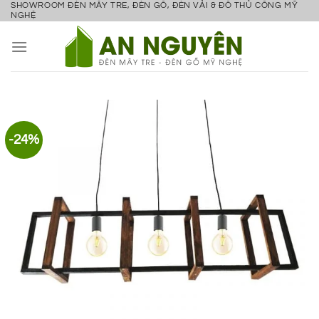
SHOWROOM ĐÈN MÂY TRE, ĐÈN GỖ, ĐÈN VẢI & ĐỒ THỦ CÔNG MỸ
Bỏ
NGHỆ
qua
nội
dung
-24%