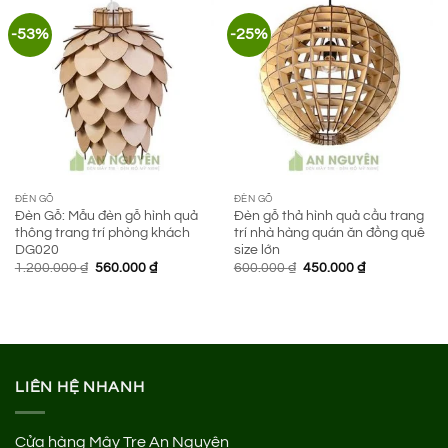
-53%
-25%
ĐÈN GỖ
ĐÈN GỖ
Đèn Gỗ: Mẫu đèn gỗ hình quả
Đèn gỗ thả hình quả cầu trang
thông trang trí phòng khách
trí nhà hàng quán ăn đồng quê
DG020
size lớn
Giá
Giá
Giá
Giá
1.200.000
₫
560.000
₫
600.000
₫
450.000
₫
gốc
hiện
gốc
hiện
là:
tại
là:
tại
1.200.000 ₫.
là:
600.000 ₫.
là:
560.000 ₫.
450.000 ₫.
LIÊN HỆ NHANH
Cửa hàng Mây Tre An Nguyên