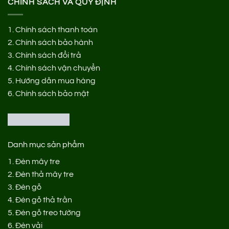
CHÍNH SÁCH VÀ QUY ĐỊNH
1.
Chính sách thanh toán
2.
Chính sách bảo hành
3.
Chính sách đổi trả
4.
Chính sách vận chuyển
5.
Hướng dẫn mua hàng
6.
Chính sách bảo mật
Danh mục sản phẩm
1.
Đèn mây tre
2.
Đèn thả mây tre
3.
Đèn gỗ
4.
Đèn gỗ thả trần
5.
Đèn gỗ treo tường
6.
Đèn vải