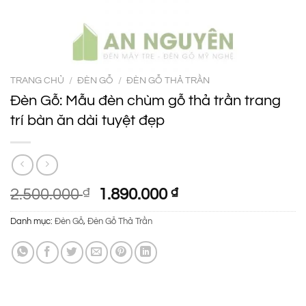
TRANG CHỦ
/
ĐÈN GỖ
/
ĐÈN GỖ THẢ TRẦN
Đèn Gỗ: Mẫu đèn chùm gỗ thả trần trang
trí bàn ăn dài tuyệt đẹp
Giá
Giá
2.500.000
₫
1.890.000
₫
gốc
hiện
Danh mục:
Đèn Gỗ
,
Đèn Gỗ Thả Trần
là:
tại
2.500.000 ₫.
là:
1.890.000 ₫.