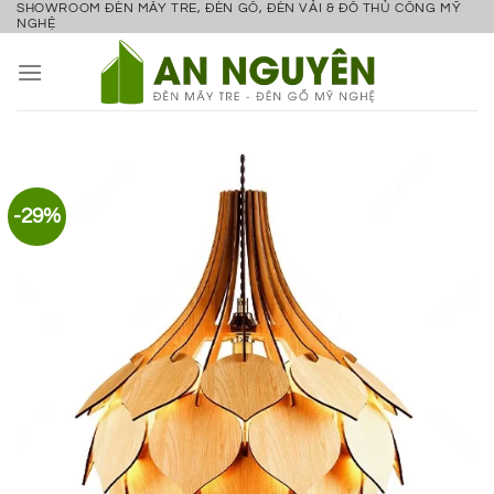
SHOWROOM ĐÈN MÂY TRE, ĐÈN GỖ, ĐÈN VẢI & ĐỒ THỦ CÔNG MỸ
Bỏ
NGHỆ
qua
nội
dung
-29%