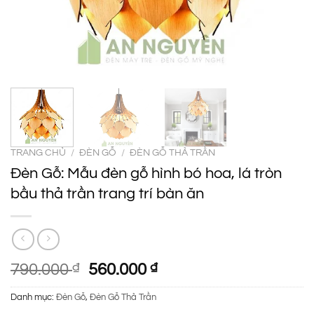
TRANG CHỦ
/
ĐÈN GỖ
/
ĐÈN GỖ THẢ TRẦN
Đèn Gỗ: Mẫu đèn gỗ hình bó hoa, lá tròn
bầu thả trần trang trí bàn ăn
Giá
Giá
790.000
₫
560.000
₫
gốc
hiện
Danh mục:
Đèn Gỗ
,
Đèn Gỗ Thả Trần
là:
tại