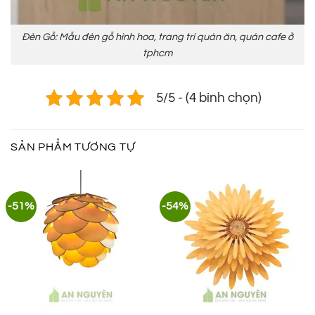
Đèn Gỗ: Mẫu đèn gỗ hình hoa, trang trí quán ăn, quán cafe ở
tphcm
5/5 - (4 bình chọn)
SẢN PHẨM TƯƠNG TỰ
-51%
-54%