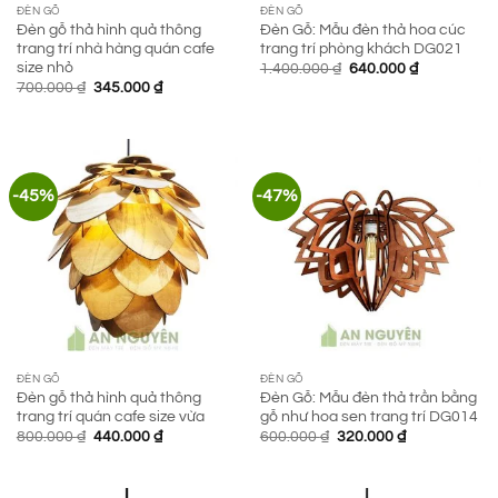
ĐÈN GỖ
ĐÈN GỖ
Đèn gỗ thả hình quả thông
Đèn Gỗ: Mẫu đèn thả hoa cúc
trang trí nhà hàng quán cafe
trang trí phòng khách DG021
size nhỏ
Giá
Giá
1.400.000
₫
640.000
₫
gốc
hiện
Giá
Giá
700.000
₫
345.000
₫
là:
tại
gốc
hiện
1.400.000 ₫.
là:
là:
tại
640.000 ₫.
700.000 ₫.
là:
345.000 ₫.
-45%
-47%
ĐÈN GỖ
ĐÈN GỖ
Đèn gỗ thả hình quả thông
Đèn Gỗ: Mẫu đèn thả trần bằng
trang trí quán cafe size vừa
gỗ như hoa sen trang trí DG014
Giá
Giá
Giá
Giá
800.000
₫
440.000
₫
600.000
₫
320.000
₫
gốc
hiện
gốc
hiện
là:
tại
là:
tại
800.000 ₫.
là:
600.000 ₫.
là:
440.000 ₫.
320.000 ₫.