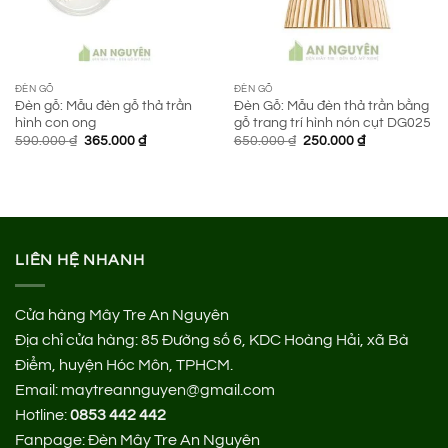
ĐÈN GỖ
ĐÈN GỖ
Đèn gỗ: Mẫu đèn gỗ thả trần
Đèn Gỗ: Mẫu đèn thả trần bằng
hình con ong
gỗ trang trí hình nón cụt DG025
Giá
Giá
Giá
Giá
590.000
₫
365.000
₫
650.000
₫
250.000
₫
gốc
hiện
gốc
hiện
là:
tại
là:
tại
590.000 ₫.
là:
650.000 ₫.
là:
365.000 ₫.
250.000 ₫.
LIÊN HỆ NHANH
Cửa hàng Mây Tre An Nguyên
Địa chỉ cửa hàng:
85 Đường số 6, KDC Hoàng Hải, xã Bà
Điểm, huyện Hóc Môn, TPHCM.
Email: maytreannguyen@gmail.com
Hotline:
0853 442 442
Fanpage:
Đèn Mây Tre An Nguyên