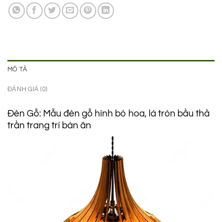
790.000 ₫.
là:
560.000 ₫.
MÔ TẢ
ĐÁNH GIÁ (0)
Đèn Gỗ: Mẫu đèn gỗ hình bó hoa, lá tròn bầu thả
trần trang trí bàn ăn