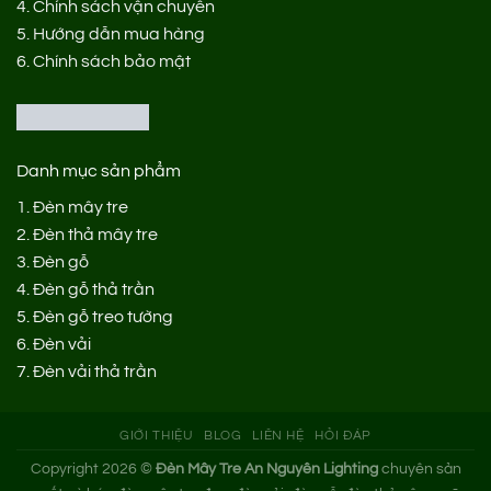
4.
Chính sách vận chuyển
5.
Hướng dẫn mua hàng
6.
Chính sách bảo mật
Danh mục sản phẩm
1.
Đèn mây tre
2.
Đèn thả mây tre
3.
Đèn gỗ
4.
Đèn gỗ thả trần
5.
Đèn gỗ treo tường
6.
Đèn vải
7.
Đèn vải thả trần
GIỚI THIỆU
BLOG
LIÊN HỆ
HỎI ĐÁP
Copyright 2026 ©
Đèn Mây Tre An Nguyên Lighting
chuyên sản