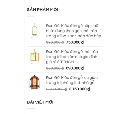
SẢN PHẨM MỚI
Đèn Gỗ: Mẫu đèn gỗ hộp chữ
nhật đứng thon gọn thả trần
trang trí bàn bar, bàn đảo bếp
Giá
Giá
990.000
₫
750.000
₫
gốc
hiện
Đèn Gỗ: Mẫu đèn gỗ thả trần
là:
tại
trang trí bàn ăn nhỏ gia đình
990.000 ₫.
là:
giá rẻ ở TPHCM
750.000 ₫.
Giá
Giá
930.000
₫
690.000
₫
gốc
hiện
Đèn Gỗ: Mẫu đèn gỗ lục giác
là:
tại
trang trí phòng thờ, nhà gỗ
930.000 ₫.
là:
Giá
Giá
2.790.000
₫
2.150.000
₫
690.000 ₫.
gốc
hiện
là:
tại
BÀI VIẾT MỚI
2.790.000 ₫.
là:
2.150.000 ₫.