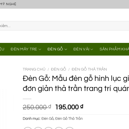
 MỸ NGHỆ
IỆU
ĐÈN MÂY TRE
ĐÈN GỖ
ĐÈN VẢI
SẢN PHẨM KH
TRANG CHỦ
/
ĐÈN GỖ
/
ĐÈN GỖ THẢ TRẦN
Đèn Gỗ: Mẫu đèn gỗ hình lục g
đơn giản thả trần trang trí quá
Giá
Giá
250.000
₫
195.000
₫
gốc
hiện
Danh mục:
Đèn Gỗ
,
Đèn Gỗ Thả Trần
là:
tại
250.000 ₫.
là: