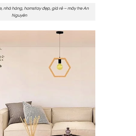
e, nhà hàng, homstay đẹp, giá rẻ – mây tre An
Nguyên