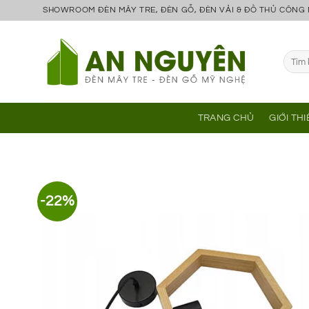
Bỏ
SHOWROOM ĐÈN MÂY TRE, ĐÈN GỖ, ĐÈN VẢI & ĐỒ THỦ CÔNG
qua
nội
Tìm
dung
kiếm:
TRANG CHỦ
GIỚI TH
-22%