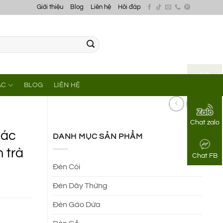
Giới thiệu
Blog
Liên hệ
Hỏi đáp
ÁC
BLOG
LIÊN HỆ
Gọi điện
Chat zalo
iác
DANH MỤC SẢN PHẨM
n trà
Chat FB
Đèn Cói
Đèn Dây Thừng
Đèn Gáo Dừa