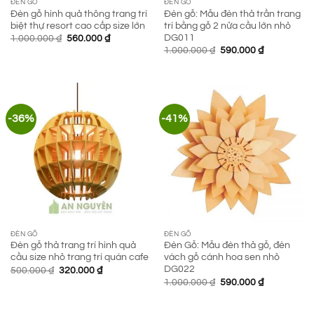
ĐÈN GỖ
ĐÈN GỖ
Đèn gỗ hình quả thông trang trí
Đèn gỗ: Mẫu đèn thả trần trang
biệt thự resort cao cấp size lớn
trí bằng gỗ 2 nửa cầu lớn nhỏ
DG011
Giá
Giá
1.000.000
₫
560.000
₫
gốc
hiện
Giá
Giá
1.000.000
₫
590.000
₫
là:
tại
gốc
hiện
1.000.000 ₫.
là:
là:
tại
560.000 ₫.
1.000.000 ₫.
là:
590.000 ₫.
-36%
-41%
ĐÈN GỖ
ĐÈN GỖ
Đèn gỗ thả trang trí hình quả
Đèn Gỗ: Mẫu đèn thả gỗ, đèn
cầu size nhỏ trang trí quán cafe
vách gỗ cánh hoa sen nhỏ
DG022
Giá
Giá
500.000
₫
320.000
₫
gốc
hiện
Giá
Giá
1.000.000
₫
590.000
₫
là:
tại
gốc
hiện
500.000 ₫.
là:
là:
tại
320.000 ₫.
1.000.000 ₫.
là: