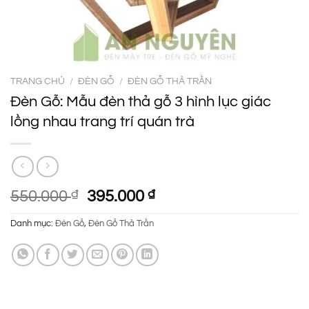
TRANG CHỦ
/
ĐÈN GỖ
/
ĐÈN GỖ THẢ TRẦN
Đèn Gỗ: Mẫu đèn thả gỗ 3 hình lục giác
lồng nhau trang trí quán trà
Giá
Giá
550.000
₫
395.000
₫
gốc
hiện
Danh mục:
Đèn Gỗ
,
Đèn Gỗ Thả Trần
là:
tại
550.000 ₫.
là:
395.000 ₫.