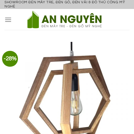
SHOWROOM ĐÈN MÂY TRE, ĐÈN GỖ, ĐÈN VẢI & ĐỒ THỦ CÔNG MỸ
Bỏ
NGHỆ
qua
nội
dung
-28%