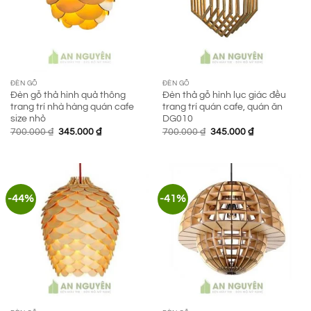
ĐÈN GỖ
ĐÈN GỖ
Đèn gỗ thả hình quả thông
Đèn thả gỗ hình lục giác đều
trang trí nhà hàng quán cafe
trang trí quán cafe, quán ăn
size nhỏ
DG010
Giá
Giá
Giá
Giá
700.000
₫
345.000
₫
700.000
₫
345.000
₫
gốc
hiện
gốc
hiện
là:
tại
là:
tại
700.000 ₫.
là:
700.000 ₫.
là:
345.000 ₫.
345.000 ₫.
-44%
-41%