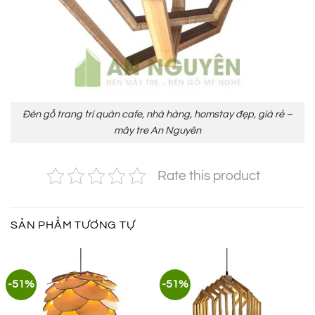
Đèn gỗ trang trí quán cafe, nhà hàng, homstay đẹp, giá rẻ –
mây tre An Nguyên
Rate this product
SẢN PHẨM TƯƠNG TỰ
-51%
-51%