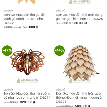
ĐÈN GỖ
ĐÈN GỖ
Đèn Gỗ: Mẫu đèn thả gỗ, đèn
Đèn Gỗ: Mẫu đèn thả trần bằng
vách gỗ cánh hoa sen nhỏ
gỗ trang trí hình nón cụt DG025
DG022
Giá
Giá
650.000
₫
250.000
₫
gốc
hiện
Giá
Giá
1.000.000
₫
590.000
₫
là:
tại
gốc
hiện
650.000 ₫.
là:
là:
tại
250.000 ₫.
1.000.000 ₫.
là:
590.000 ₫.
-47%
-44%
ĐÈN GỖ
ĐÈN GỖ
Đèn Gỗ: Mẫu đèn thả trần bằng
Đèn Gỗ: Mẫu đèn thả trần quả
gỗ như hoa sen trang trí DG014
thông kiểu mới trang trí quán ăn
DG023
Giá
Giá
600.000
₫
320.000
₫
gốc
hiện
Giá
Giá
1.000.000
₫
560.000
₫