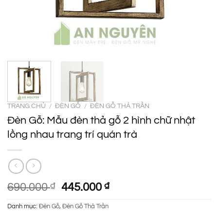
TRANG CHỦ
/
ĐÈN GỖ
/
ĐÈN GỖ THẢ TRẦN
Đèn Gỗ: Mẫu đèn thả gỗ 2 hình chữ nhật
lồng nhau trang trí quán trà
Giá
Giá
690.000
₫
445.000
₫
gốc
hiện
Danh mục:
Đèn Gỗ
,
Đèn Gỗ Thả Trần
là:
tại