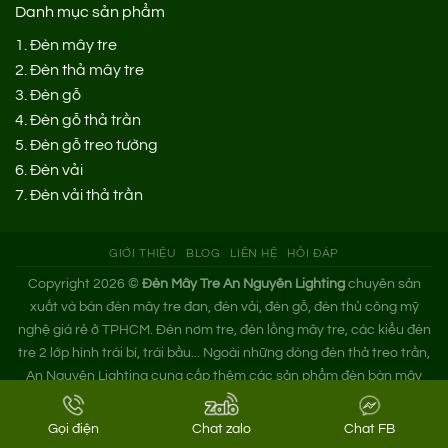
Danh mục sản phẩm
1.
Đèn mây tre
2.
Đèn thả mây tre
3.
Đèn gỗ
4.
Đèn gỗ thả trần
5.
Đèn gỗ treo tường
6.
Đèn vải
7.
Đèn vải thả trần
GIỚI THIỆU
BLOG
LIÊN HỆ
HỎI ĐÁP
Copyright 2026 ©
Đèn Mây Tre An Nguyên Lighting
chuyên sản
xuất và bán đèn mây tre đan, đèn vải, đèn gỗ, đèn thủ công mỹ
nghệ giá rẻ ở TPHCM. Đèn nơm tre, đèn lồng mây tre, các kiểu đèn
tre 2 lớp hình trái bí, trái bầu... Ngoài những dòng đèn thả treo trần,
An Nguyên Lighting cung cấp thêm các sản phẩm đèn bàn mây
tre. Nếu bạn cần tìm xưởng đèn mây tre trang trí hoặc mua đèn tre
đan giá sỉ hãy liên hệ ngay An Nguyên nhé!
Gọi điện
Chat zalo
Chat FB