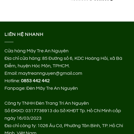
là:
tại
gốc
hiện
600.000 ₫.
là:
là:
tại
320.000 ₫.
1.000.000 ₫.
là:
560.000 ₫.
LIÊN HỆ NHANH
Cửa hàng Mây Tre An Nguyên
Địa chỉ cửa hàng:
85 Đường số 6, KDC Hoàng Hải, xã Bà
Điểm, huyện Hóc Môn, TPHCM.
Email: maytreannguyen@gmail.com
Hotline:
0853 442 442
Fanpage:
Đèn Mây Tre An Nguyên
Công ty TNHH Đèn Trang Trí An Nguyên
Số ĐKKD: 0317736913 do Sở KHĐT Tp. Hồ Chí Minh cấp
ngày 16/03/2023
Địa chỉ công ty: 1026 Âu Cơ, Phường Tân Bình, TP. Hồ Chí
Minh, Việt Nam