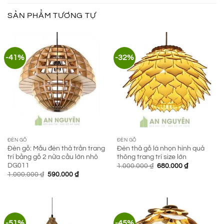
SẢN PHẨM TƯƠNG TỰ
-41%
-32%
ĐÈN GỖ
ĐÈN GỖ
Đèn gỗ: Mẫu đèn thả trần trang
Đèn thả gỗ lá nhọn hình quả
trí bằng gỗ 2 nửa cầu lớn nhỏ
thông trang trí size lớn
DG011
Giá
Giá
1.000.000
₫
680.000
₫
gốc
hiện
Giá
Giá
1.000.000
₫
590.000
₫
là:
tại
gốc
hiện
1.000.000 ₫.
là:
là:
tại
680.000 ₫.
1.000.000 ₫.
là:
590.000 ₫.
-51%
-45%