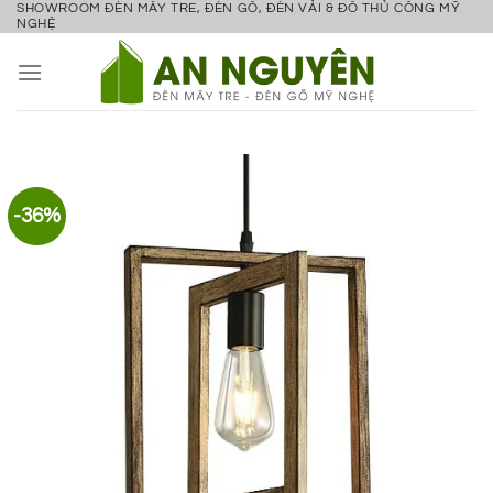
SHOWROOM ĐÈN MÂY TRE, ĐÈN GỖ, ĐÈN VẢI & ĐỒ THỦ CÔNG MỸ
Bỏ
NGHỆ
qua
nội
dung
-36%