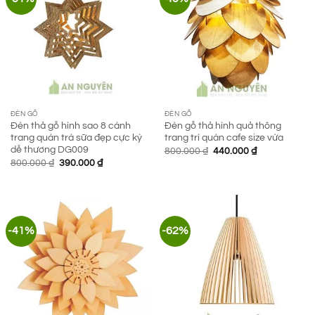
ĐÈN GỖ
ĐÈN GỖ
Đèn thả gỗ hình sao 8 cánh
Đèn gỗ thả hình quả thông
trang quán trà sữa đẹp cực kỳ
trang trí quán cafe size vừa
dễ thương DG009
Giá
Giá
800.000
₫
440.000
₫
gốc
hiện
Giá
Giá
800.000
₫
390.000
₫
là:
tại
gốc
hiện
800.000 ₫.
là:
là:
tại
440.000 ₫.
800.000 ₫.
là:
390.000 ₫.
-41%
-62%