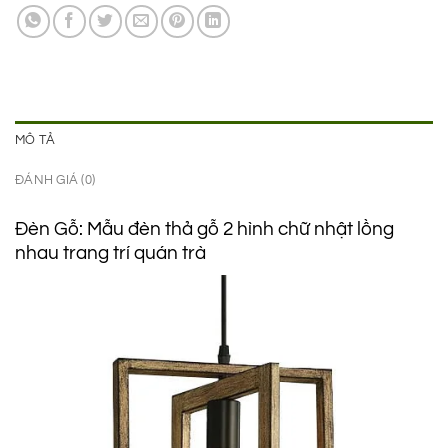
690.000 ₫.
là:
445.000 ₫.
MÔ TẢ
ĐÁNH GIÁ (0)
Đèn Gỗ: Mẫu đèn thả gỗ 2 hình chữ nhật lồng
nhau trang trí quán trà