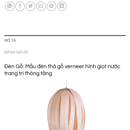
1.450.000 ₫.
là:
850.000 ₫.
MÔ TẢ
ĐÁNH GIÁ (0)
Đèn Gỗ: Mẫu đèn thả gỗ verneer hình giọt nước
trang trí thông tầng