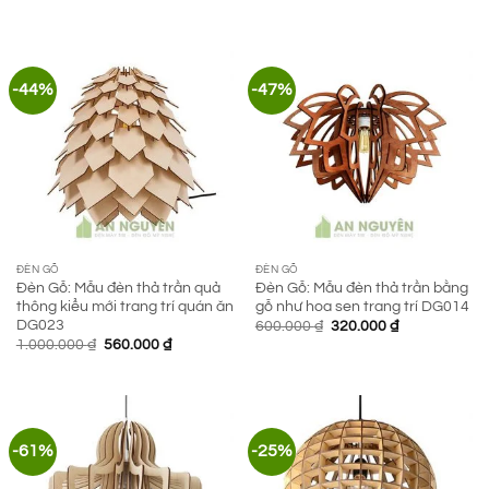
700.000 ₫.
là:
là:
tại
310.000 ₫.
700.000 ₫.
là:
345.000 ₫.
-44%
-47%
ĐÈN GỖ
ĐÈN GỖ
Đèn Gỗ: Mẫu đèn thả trần quả
Đèn Gỗ: Mẫu đèn thả trần bằng
thông kiểu mới trang trí quán ăn
gỗ như hoa sen trang trí DG014
DG023
Giá
Giá
600.000
₫
320.000
₫
gốc
hiện
Giá
Giá
1.000.000
₫
560.000
₫
là:
tại
gốc
hiện
600.000 ₫.
là:
là:
tại
320.000 ₫.
1.000.000 ₫.
là:
560.000 ₫.
-61%
-25%