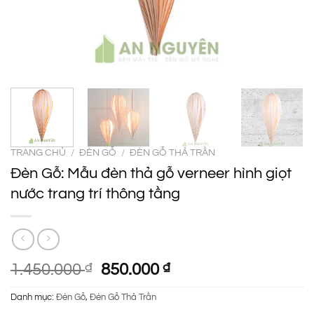
TRANG CHỦ
/
ĐÈN GỖ
/
ĐÈN GỖ THẢ TRẦN
Đèn Gỗ: Mẫu đèn thả gỗ verneer hình giọt
nước trang trí thông tầng
Giá
Giá
1.450.000
₫
850.000
₫
gốc
hiện
Danh mục:
Đèn Gỗ
,
Đèn Gỗ Thả Trần
là:
tại