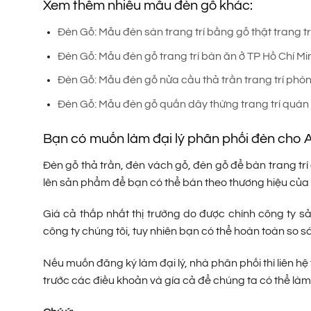
Xem thêm nhiều mẫu đèn gỗ khác:
Đèn Gỗ: Mẫu đèn sàn trang trí bằng gỗ thật trang tr
Đèn Gỗ: Mẫu đèn gỗ trang trí bàn ăn ở TP Hồ Chí Mi
Đèn Gỗ: Mẫu đèn gỗ nửa cầu thả trần trang trí ph
Đèn Gỗ: Mẫu đèn gỗ quấn dây thừng trang trí quán 
Bạn có muốn làm đại lý phân phối đèn cho
Đèn gỗ thả trần, đèn vách gỗ, đèn gỗ để bàn trang trí 
lên sản phẩm để bạn có thể bán theo thương hiệu của
Giá cả thấp nhất thị trường do được chính công ty s
công ty chúng tôi, tuy nhiên bạn có thể hoàn toàn so s
Nếu muốn đăng ký làm đại lý, nhà phân phối thì liên hệ 
trước các điều khoản và gía cả để chúng ta có thể làm 