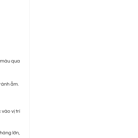
m màu qua
tránh ẩm.
ào vị trí
hàng lớn,