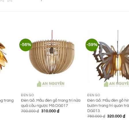
-56%
-59%
ĐÈN GỖ
ĐÈN GỖ
ng trang
Đèn Gỗ: Mẫu đèn gỗ trang trí nửa
Đèn Gỗ: Mẫu đèn gỗ hì
quả cầu ngược Mã DG017
bướm trang trí quán tr
DG013
Giá
Giá
700.000
₫
310.000
₫
n
gốc
hiện
Giá
Gi
780.000
₫
320.000
₫
là:
tại
gốc
hi
700.000 ₫.
là:
là:
tạ
000 ₫.
310.000 ₫.
780.000 ₫.
là: