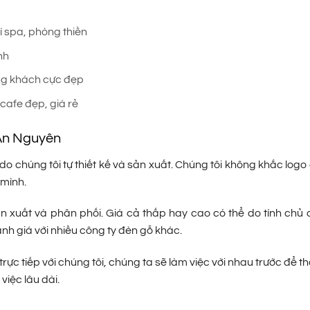
í spa, phòng thiền
nh
òng khách cực đẹp
cafe đẹp, giá rẻ
 An Nguyên
do chúng tôi tự thiết kế và sản xuất. Chúng tôi không khắc log
 mình.
ản xuất và phân phối. Giá cả thấp hay cao có thể do tính chủ
ánh giá với nhiều công ty đèn gỗ khác.
trực tiếp với chúng tôi, chúng ta sẽ làm việc với nhau trước để t
việc lâu dài.