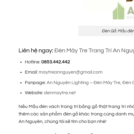
Đèn Gỗ: Mẫu đèn 
Liên hệ ngay:
Đèn Mây Tre Trang Trí An Ngu
Hotline:
0853.442.442
Email:
maytreannguyen@gmail.com
Fanpage:
An Nguyên Lighting – Đèn Mây Tre, Đèn 
Website:
denmaytre.net
Nếu Mẫu đèn vách trang trí bằng gỗ thật trang trí n
thêm các sản phẩm đèn gỗ khác trong cùng danh m
An Nguyên, chúng tôi sẽ tìm cho bạn nhé!