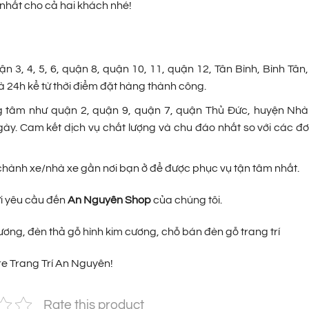
 nhất cho cả hai khách nhé!
 3, 4, 5, 6, quận 8, quận 10, 11, quận 12, Tân Bình, Bình Tân,
 24h kể từ thời điểm đặt hàng thành công.
 tâm như quận 2, quận 9, quận 7, quận Thủ Đức, huyện Nhà
gày. Cam kết dịch vụ chất lượng và chu đáo nhất so với các đơ
p chành xe/nhà xe gần nơi bạn ở để được phục vụ tận tâm nhất.
ửi yêu cầu đến
An Nguyên Shop
của chúng tôi.
ương, đèn thả gỗ hình kim cương, chỗ bán đèn gỗ trang trí
e Trang Trí An Nguyên!
Rate this product