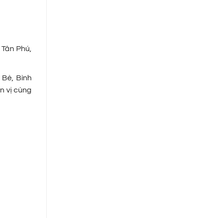
 Tân Phú,
 Bè, Bình
n vị cùng