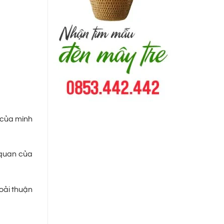
o của mình
 quan của
hoải thuận