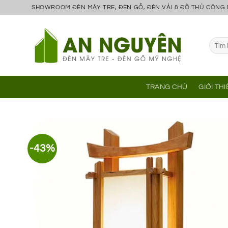
Bỏ
SHOWROOM ĐÈN MÂY TRE, ĐÈN GỖ, ĐÈN VẢI & ĐỒ THỦ CÔNG
qua
nội
Tìm
dung
kiếm:
TRANG CHỦ
GIỚI TH
-43%