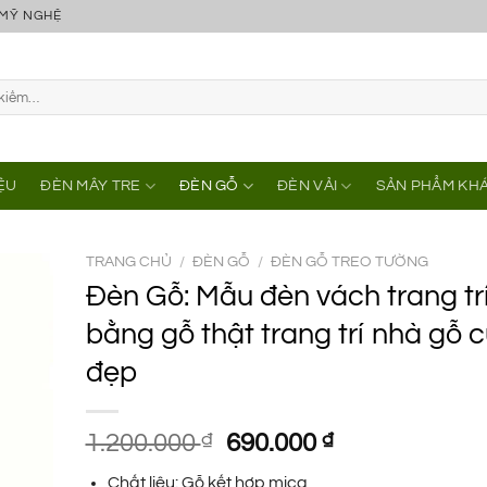
 MỸ NGHỆ
IỆU
ĐÈN MÂY TRE
ĐÈN GỖ
ĐÈN VẢI
SẢN PHẨM KH
TRANG CHỦ
/
ĐÈN GỖ
/
ĐÈN GỖ TREO TƯỜNG
Đèn Gỗ: Mẫu đèn vách trang tr
bằng gỗ thật trang trí nhà gỗ 
đẹp
Giá
Giá
1.200.000
₫
690.000
₫
gốc
hiện
Chất liệu: Gỗ kết hợp mica