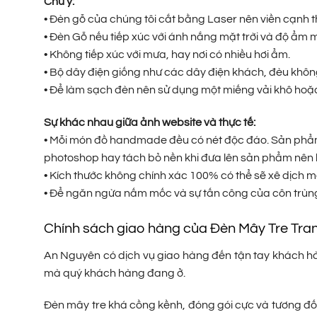
Chú ý:
• Đèn gỗ của chúng tôi cắt bằng Laser nên viền cạnh 
• Đèn Gỗ nếu tiếp xúc với ánh nắng mặt trời và độ ẩ
• Không tiếp xúc với mưa, hay nơi có nhiều hơi ẩm.
• Bộ dây điện giống như các dây điện khách, đèu khô
• Để làm sạch đèn nên sử dụng một miếng vải khô hoặc 
Sự khác nhau giữa ảnh website và thực tế:
• Mỗi món đồ handmade đều có nét độc đáo. Sản phẩm 
photoshop hay tách bỏ nền khi đưa lên sản phẩm nên 
• Kích thước không chính xác 100% có thể sẽ xê dịch m
• Để ngăn ngừa nấm mốc và sự tấn công của côn trùng
Chính sách giao hàng của Đèn Mây Tre Tra
An Nguyên có dịch vụ giao hàng đến tận tay khách hàn
mà quý khách hàng đang ở.
Đèn mây tre khá cồng kềnh, đóng gói cực và tương đối