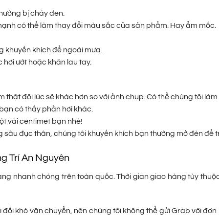
thường bị cháy đen.
m mạnh có thể làm thay đổi màu sắc của sản phẩm. Hay ẩm mốc.
ng khuyến khích để ngoài mưa.
hơi ướt hoặc khăn lau tay.
thật đôi lúc sẽ khác hơn so với ảnh chụp. Có thể chúng tôi là
bạn có thấy phần hơi khác.
ột vài centimet bạn nhé!
 sâu đục thân, chúng tôi khuyến khích bạn thường mở đèn để 
ng Trí An Nguyên
g nhanh chóng trên toàn quốc. Thời gian giao hàng tùy thuộc v
 đối khó vận chuyển, nên chúng tôi không thể gửi Grab với đơn 