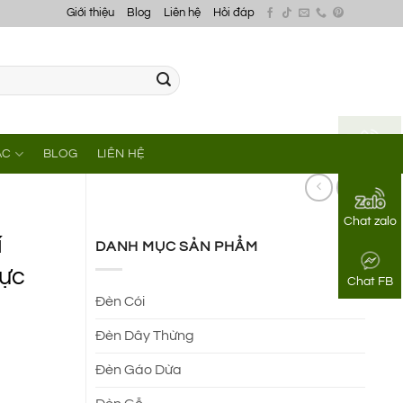
Giới thiệu
Blog
Liên hệ
Hỏi đáp
ÁC
BLOG
LIÊN HỆ
Gọi điện
Chat zalo
í
DANH MỤC SẢN PHẨM
cực
Chat FB
Đèn Cói
Đèn Dây Thừng
Đèn Gáo Dừa