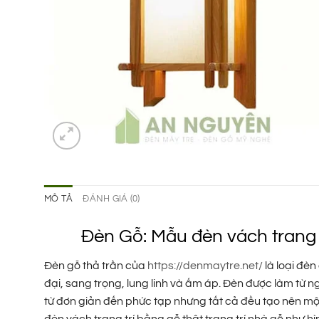
MÔ TẢ
ĐÁNH GIÁ (0)
Đèn Gỗ: Mẫu đèn vách trang t
Đèn gỗ thả trần của
https://denmaytre.net/
là loại đèn
đại, sang trọng, lung linh và ấm áp. Đèn được làm từ n
từ đơn giản đến phức tạp nhưng tất cả đều tạo nên một