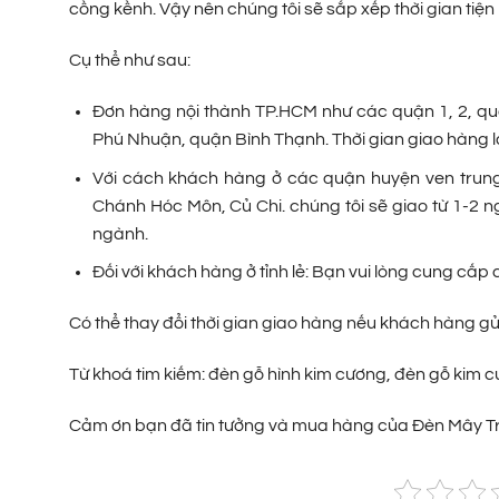
cồng kềnh. Vậy nên chúng tôi sẽ sắp xếp thời gian tiện
Cụ thể như sau:
Đơn hàng nội thành TP.HCM như các quận 1, 2, quận
Phú Nhuận, quận Bình Thạnh. Thời gian giao hàng là
Với cách khách hàng ở các quận huyện ven trung
Chánh Hóc Môn, Củ Chi. chúng tôi sẽ giao từ 1-2 n
ngành.
Đối với khách hàng ở tỉnh lẻ: Bạn vui lòng cung cấ
Có thể thay đổi thời gian giao hàng nếu khách hàng g
Từ khoá tim kiếm: đèn gỗ hình kim cương, đèn gỗ kim c
Cảm ơn bạn đã tin tưởng và mua hàng của Đèn Mây Tr