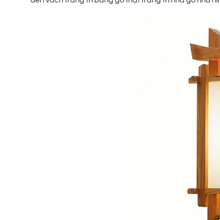
đèn vách trang trí bằng gỗ thật trang trí nhà gỗ như hì