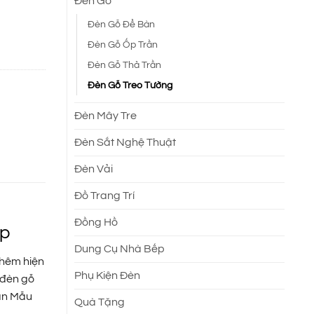
Đèn Gỗ
Đèn Gỗ Để Bàn
Đèn Gỗ Ốp Trần
Đèn Gỗ Thả Trần
Đèn Gỗ Treo Tường
Đèn Mây Tre
Đèn Sắt Nghệ Thuật
Đèn Vải
Đồ Trang Trí
Đồng Hồ
ẹp
Dung Cụ Nhà Bếp
 thêm hiện
Phụ Kiện Đèn
 đèn gỗ
bạn Mẫu
Quà Tặng