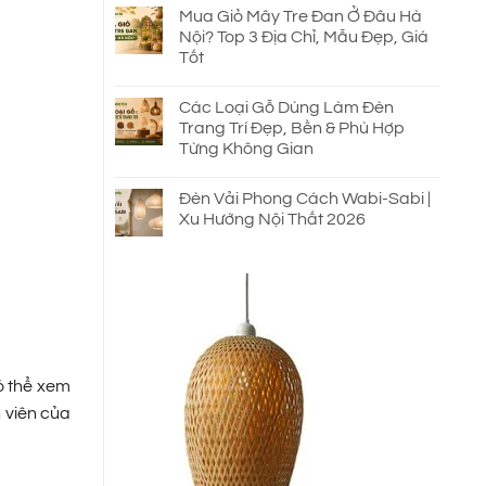
Mua Giỏ Mây Tre Đan Ở Đâu Hà
Nội? Top 3 Địa Chỉ, Mẫu Đẹp, Giá
Tốt
Các Loại Gỗ Dùng Làm Đèn
Trang Trí Đẹp, Bền & Phù Hợp
Từng Không Gian
Đèn Vải Phong Cách Wabi-Sabi |
Xu Hướng Nội Thất 2026
ó thể xem
n viên của