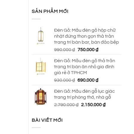
SẢN PHẨM MỚI
Đèn Gỗ: Mẫu đèn gỗ hộp chữ
nhật đứng thon gọn thả trần
trang trí bàn bar, bàn đảo bếp
Giá
Giá
990.000
₫
750.000
₫
gốc
hiện
Đèn Gỗ: Mẫu đèn gỗ thả trần
là:
tại
trang trí bàn ăn nhỏ gia đình
990.000 ₫.
là:
giá rẻ ở TPHCM
750.000 ₫.
Giá
Giá
930.000
₫
690.000
₫
gốc
hiện
Đèn Gỗ: Mẫu đèn gỗ lục giác
là:
tại
trang trí phòng thờ, nhà gỗ
930.000 ₫.
là:
Giá
Giá
2.790.000
₫
2.150.000
₫
690.000 ₫.
gốc
hiện
là:
tại
BÀI VIẾT MỚI
2.790.000 ₫.
là:
2.150.000 ₫.