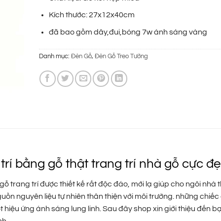
là:
tại
1.200.000 ₫.
là:
Kích thước: 27x12x40cm
690.000 ₫.
đã bao gồm dây,đui,bóng 7w ánh sáng vàng
Danh mục:
Đèn Gỗ
,
Đèn Gỗ Treo Tường
rí bằng gỗ thật trang trí nhà gỗ cực đ
 gỗ trang trí được thiết kế rất độc đáo, mới lạ giúp cho ngôi nhà
guồn nguyên liệu tự nhiên thân thiện với môi trường. những chiếc
 hiệu ứng ánh sáng lung linh. Sau đây shop xin giới thiệu đến 