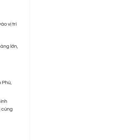
o vị trí
àng lớn,
n Phú,
Bình
ị cùng