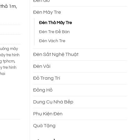
Đèn Gỗ
 thả 1m,
Đèn Mây Tre
Đèn Thả Mây Tre
Đèn Tre Để Bàn
Đèn Vách Tre
huông mây
Đèn Sắt Nghệ Thuật
ây tre hình
ng tphcm
,
Đèn Vải
 tre hình
hai
Đồ Trang Trí
Đồng Hồ
Dung Cụ Nhà Bếp
Phụ Kiện Đèn
Quà Tặng