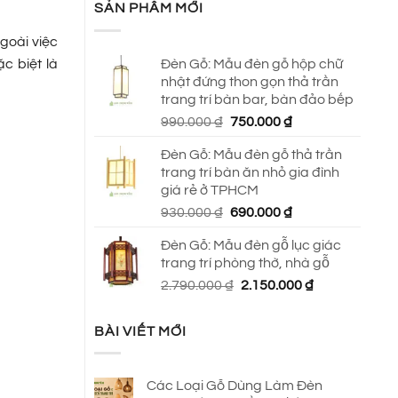
SẢN PHẨM MỚI
goài việc
Đèn Gỗ: Mẫu đèn gỗ hộp chữ
c biệt là
nhật đứng thon gọn thả trần
trang trí bàn bar, bàn đảo bếp
Giá
Giá
990.000
₫
750.000
₫
gốc
hiện
Đèn Gỗ: Mẫu đèn gỗ thả trần
là:
tại
trang trí bàn ăn nhỏ gia đình
990.000 ₫.
là:
giá rẻ ở TPHCM
750.000 ₫.
Giá
Giá
930.000
₫
690.000
₫
gốc
hiện
Đèn Gỗ: Mẫu đèn gỗ lục giác
là:
tại
trang trí phòng thờ, nhà gỗ
930.000 ₫.
là:
Giá
Giá
2.790.000
₫
2.150.000
₫
690.000 ₫.
gốc
hiện
là:
tại
BÀI VIẾT MỚI
2.790.000 ₫.
là:
2.150.000 ₫.
Các Loại Gỗ Dùng Làm Đèn