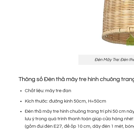
Đèn Mây Tre: Đèn thả
Thông số Đèn thả mây tre hình chuông trang
Chất liệu: mây tre đan
Kích thước: đường kính 50cm, H=50cm
Đèn thả mây tre hình chuông trang trí phi 50 cm n
lưu ý trong quá trình thanh toán giúp cửa hàng nhé
(gồm đui đèn E27, đế ốp 10 cm, dây đèn 1 mét, bó