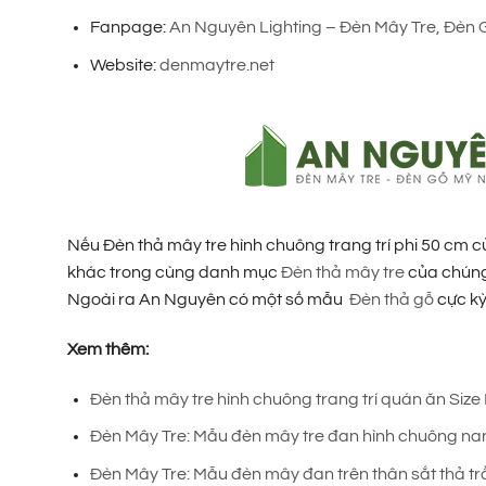
Fanpage:
An Nguyên Lighting – Đèn Mây Tre, Đèn 
Website:
denmaytre.net
Nếu Đèn thả mây tre hình chuông trang trí phi 50 cm
khác trong cùng danh mục
Đèn thả mây tre
của chúng 
Ngoài ra An Nguyên có một số mẫu
Đèn thả gỗ
cực kỳ
Xem thêm:
Đèn thả mây tre hình chuông trang trí quán ăn Size
Đèn Mây Tre: Mẫu đèn mây tre đan hình chuông na
Đèn Mây Tre: Mẫu đèn mây đan trên thân sắt thả trầ