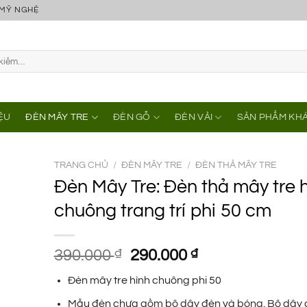
 MỸ NGHỆ
IỆU
ĐÈN MÂY TRE
ĐÈN GỖ
ĐÈN VẢI
SẢN PHẨM KH
TRANG CHỦ
/
ĐÈN MÂY TRE
/
ĐÈN THẢ MÂY TRE
Đèn Mây Tre: Đèn thả mây tre 
chuông trang trí phi 50 cm
Giá
Giá
390.000
₫
290.000
₫
gốc
hiện
Đèn mây tre hình chuông phi 50
là:
tại
390.000 ₫.
là:
Mẫu đèn chưa gồm bộ dây đèn và bóng. Bộ dây 