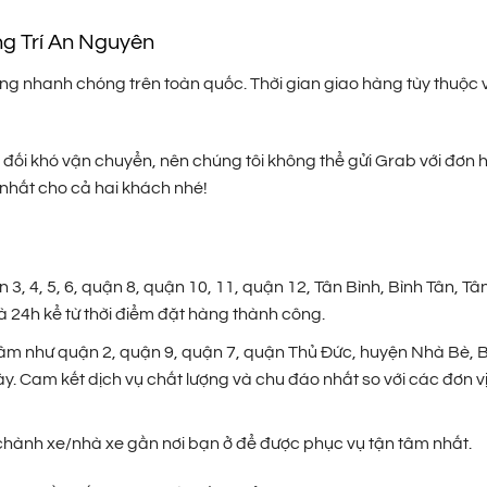
ng Trí An Nguyên
 nhanh chóng trên toàn quốc. Thời gian giao hàng tùy thuộc và
đối khó vận chuyển, nên chúng tôi không thể gửi Grab với đơn h
 nhất cho cả hai khách nhé!
, 4, 5, 6, quận 8, quận 10, 11, quận 12, Tân Bình, Bình Tân, Tâ
 24h kể từ thời điểm đặt hàng thành công.
âm như quận 2, quận 9, quận 7, quận Thủ Đức, huyện Nhà Bè, 
ày. Cam kết dịch vụ chất lượng và chu đáo nhất so với các đơn v
p chành xe/nhà xe gần nơi bạn ở để được phục vụ tận tâm nhất.