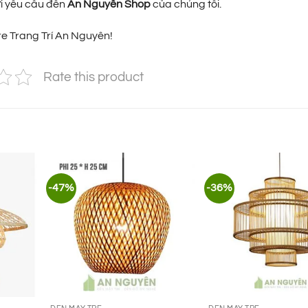
ửi yêu cầu đến
An Nguyên Shop
của chúng tôi.
e Trang Trí An Nguyên!
Rate this product
-47%
-36%