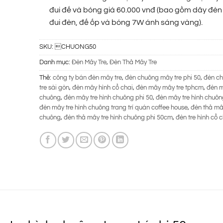
290.000 ₫.
đui đế và bóng giá 60.000 vnđ (bao gồm dây đèn
đui đèn, đế ốp và bóng 7W ánh sáng vàng).
SKU:
CHUONG50
Danh mục:
Đèn Mây Tre
,
Đèn Thả Mây Tre
Thẻ:
công ty bán đèn mây tre
,
đèn chuông mây tre phi 50
,
đèn c
tre sài gòn
,
đèn mây hình cổ chai
,
đèn mây mây tre tphcm
,
đèn m
chuông
,
đèn mây tre hình chuông phi 50
,
đèn mây tre hình chuô
đèn mây tre hình chuông trang trí quán coffee house
,
đèn thả mây
chuông
,
đèn thả mây tre hình chuông phi 50cm
,
đèn tre hình cổ c