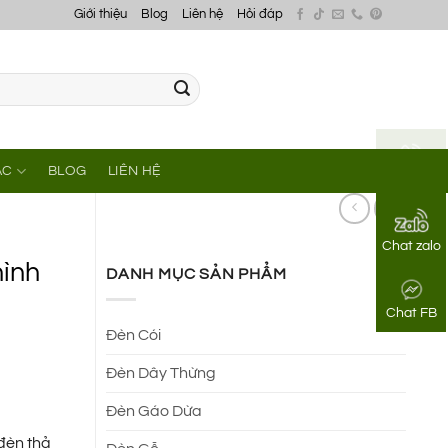
Giới thiệu
Blog
Liên hệ
Hỏi đáp
ÁC
BLOG
LIÊN HỆ
Gọi điện
Chat zalo
hình
DANH MỤC SẢN PHẨM
Chat FB
Đèn Cói
Đèn Dây Thừng
Đèn Gáo Dừa
đèn thả