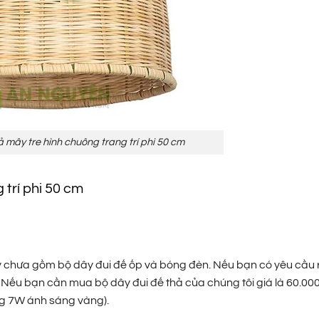
 mây tre hình chuông trang trí phi 50 cm
 trí phi 50 cm
ày chưa gồm bộ dây đui đế ốp và bóng đèn. Nếu bạn có yêu cầu 
! Nếu bạn cần mua bộ dây đui đế thả của chúng tôi giá là 60.00
ng 7W ánh sáng vàng).