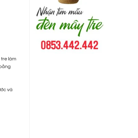
 tre làm
 bằng
ước và