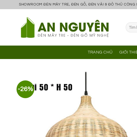
Bỏ
SHOWROOM ĐÈN MÂY TRE, ĐÈN GỖ, ĐÈN VẢI & ĐỒ THỦ CÔNG
qua
nội
Tìm
dung
kiếm:
TRANG CHỦ
GIỚI TH
-26%