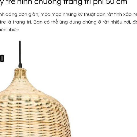
 tre hình chuông trang trí phi 50 cm
hình dáng đơn giản, mộc mạc nhưng kỹ thuật đan rất tinh xảo. N
là trang trí. Bạn có thể ứng dụng chúng ở rất nhiều nơi, đặ
iên nhiên