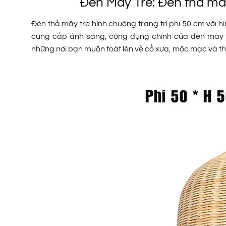
Đèn Mây Tre: Đèn thả mây
Đèn thả mây tre hình chuông trang trí phi 50 cm với 
cung cấp ánh sáng, công dụng chính của đèn mây tre 
những nơi bạn muốn toát lên vẻ cổ xưa, mộc mạc và th