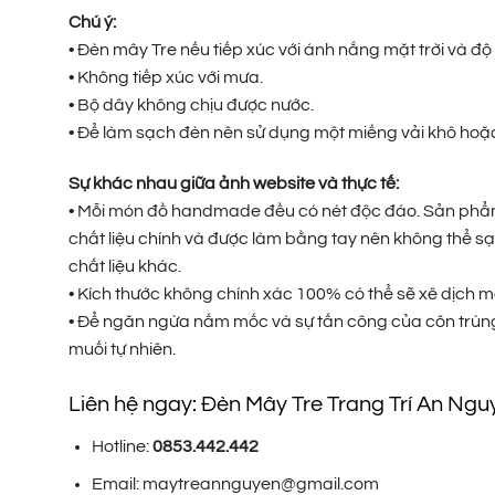
Chú ý:
• Đèn mây Tre nếu tiếp xúc với ánh nắng mặt trời và 
• Không tiếp xúc với mưa.
• Bộ dây không chịu được nước.
• Để làm sạch đèn nên sử dụng một miếng vải khô hoặc 
Sự khác nhau giữa ảnh website và thực tế:
• Mỗi món đồ handmade đều có nét độc đáo. Sản phẩm t
chất liệu chính và được làm bằng tay nên không thể sạ
chất liệu khác.
• Kích thước không chính xác 100% có thể sẽ xê dịch m
• Để ngăn ngừa nấm mốc và sự tấn công của côn trùng
muối tự nhiên.
Liên hệ ngay: Đèn Mây Tre Trang Trí An Ngu
Hotline:
0853.442.442
Email: maytreannguyen@gmail.com