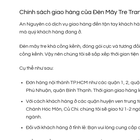
Chính sách giao hàng của Đèn Mây Tre Tra
An Nguyên có dịch vụ giao hàng đến tận tay khách hàng
mà quý khách hàng đang ở.
Đèn mây tre khá cồng kềnh, đóng gói cực và tương đối 
cồng kềnh. Vậy nên chúng tôi sẽ sắp xếp thời gian tiện
Cụ thể như sau:
Đơn hàng nội thành TP.HCM như các quận 1, 2, quận 3
Phú Nhuận, quận Bình Thạnh. Thời gian giao hàng là
Với cách khách hàng ở các quận huyện ven trung t
Chánh Hóc Môn, Củ Chi. chúng tôi sẽ giao từ 1-2 ng
ngành.
Đối với khách hàng ở tỉnh lẻ: Bạn vui lòng cung cấ