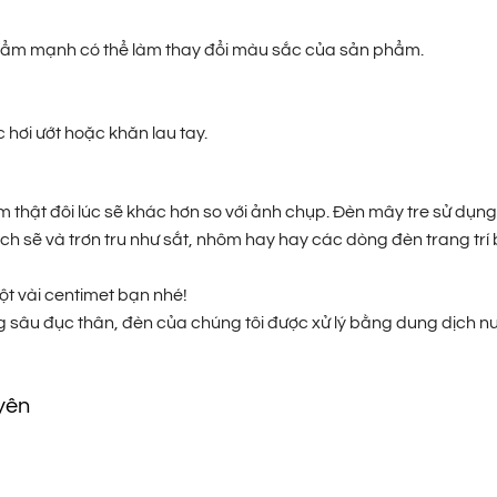
độ ẩm mạnh có thể làm thay đổi màu sắc của sản phẩm.
hơi ướt hoặc khăn lau tay.
hật đôi lúc sẽ khác hơn so với ảnh chụp. Đèn mây tre sử dụng
ch sẽ và trơn tru như sắt, nhôm hay hay các dòng đèn trang trí
ột vài centimet bạn nhé!
 sâu đục thân, đèn của chúng tôi được xử lý bằng dung dịch n
yên