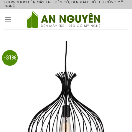
SHOWROOM ĐÈN MÂY TRE, ĐÈN GỖ, ĐÈN VẢI & ĐỒ THỦ CÔNG MỸ
Bỏ
NGHỆ
qua
nội
dung
-31%