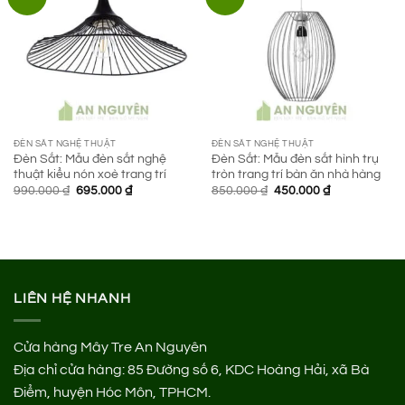
ĐÈN SẮT NGHỆ THUẬT
ĐÈN SẮT NGHỆ THUẬT
Đèn Sắt: Mẫu đèn sắt nghệ
Đèn Sắt: Mẫu đèn sắt hình trụ
thuật kiểu nón xoè trang trí
tròn trang trí bàn ăn nhà hàng
Giá
Giá
Giá
Giá
990.000
₫
695.000
₫
850.000
₫
450.000
₫
gốc
hiện
gốc
hiện
là:
tại
là:
tại
990.000 ₫.
là:
850.000 ₫.
là:
695.000 ₫.
450.000 ₫.
LIÊN HỆ NHANH
Cửa hàng Mây Tre An Nguyên
Địa chỉ cửa hàng:
85 Đường số 6, KDC Hoàng Hải, xã Bà
Điểm, huyện Hóc Môn, TPHCM.