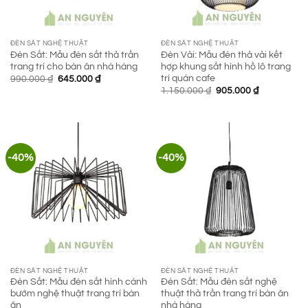
ĐÈN SẮT NGHỆ THUẬT
ĐÈN SẮT NGHỆ THUẬT
Đèn Sắt: Mẫu đèn sắt thả trần
Đèn Vải: Mẫu đèn thả vải kết
trang trí cho bàn ăn nhà hàng
hợp khung sắt hình hồ lô trang
trí quán cafe
Giá
Giá
990.000
₫
645.000
₫
gốc
hiện
Giá
Giá
1.150.000
₫
905.000
₫
là:
tại
gốc
hiện
990.000 ₫.
là:
là:
tại
645.000 ₫.
1.150.000 ₫.
là:
905.000 ₫.
-40%
-40%
ĐÈN SẮT NGHỆ THUẬT
ĐÈN SẮT NGHỆ THUẬT
Đèn Sắt: Mẫu đèn sắt hình cánh
Đèn Sắt: Mẫu đèn sắt nghệ
bướm nghệ thuật trang trí bàn
thuật thả trần trang trí bàn ăn
ăn
nhà hàng