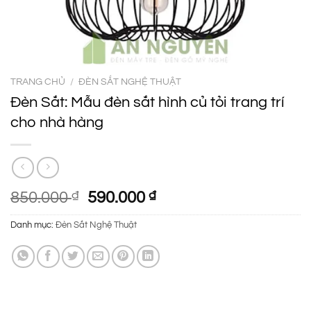
TRANG CHỦ
/
ĐÈN SẮT NGHỆ THUẬT
Đèn Sắt: Mẫu đèn sắt hình củ tỏi trang trí
cho nhà hàng
Giá
Giá
850.000
₫
590.000
₫
gốc
hiện
Danh mục:
Đèn Sắt Nghệ Thuật
là:
tại
850.000 ₫.
là:
590.000 ₫.