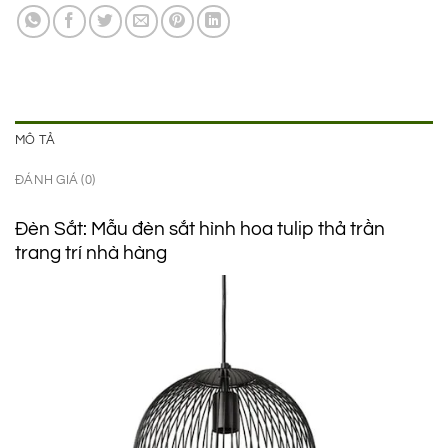
1.150.000 ₫.
là:
695.000 ₫.
MÔ TẢ
ĐÁNH GIÁ (0)
Đèn Sắt: Mẫu đèn sắt hình hoa tulip thả trần
trang trí nhà hàng