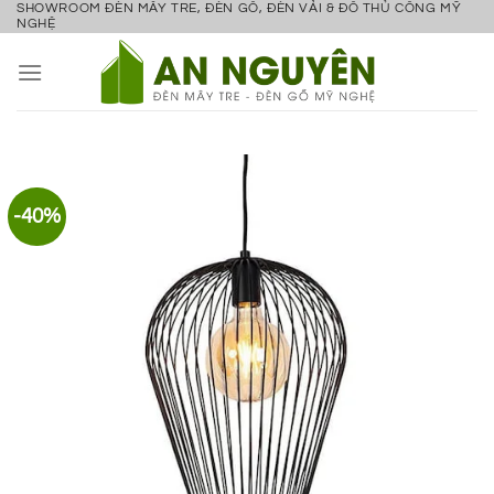
SHOWROOM ĐÈN MÂY TRE, ĐÈN GỖ, ĐÈN VẢI & ĐỒ THỦ CÔNG MỸ
Bỏ
NGHỆ
qua
nội
dung
-40%