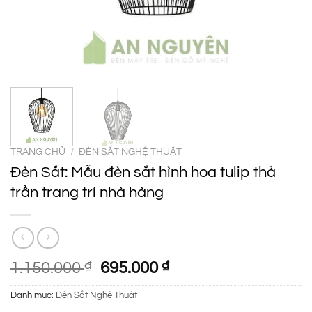
TRANG CHỦ
/
ĐÈN SẮT NGHỆ THUẬT
Đèn Sắt: Mẫu đèn sắt hình hoa tulip thả
trần trang trí nhà hàng
Giá
Giá
1.150.000
₫
695.000
₫
gốc
hiện
Danh mục:
Đèn Sắt Nghệ Thuật
là:
tại