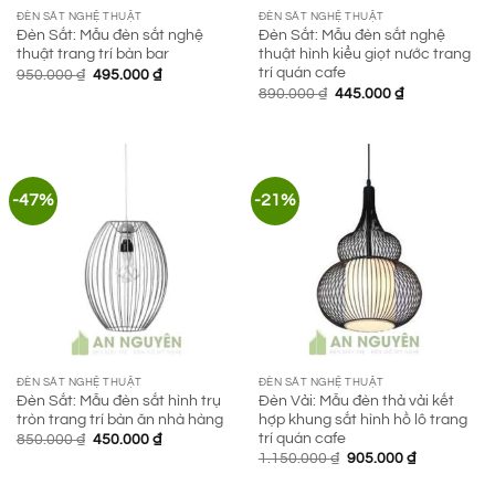
ĐÈN SẮT NGHỆ THUẬT
ĐÈN SẮT NGHỆ THUẬT
Đèn Sắt: Mẫu đèn sắt nghệ
Đèn Sắt: Mẫu đèn sắt nghệ
thuật trang trí bàn bar
thuật hình kiểu giọt nước trang
trí quán cafe
Giá
Giá
950.000
₫
495.000
₫
gốc
hiện
Giá
Giá
890.000
₫
445.000
₫
là:
tại
gốc
hiện
950.000 ₫.
là:
là:
tại
495.000 ₫.
890.000 ₫.
là:
445.000 ₫.
-47%
-21%
ĐÈN SẮT NGHỆ THUẬT
ĐÈN SẮT NGHỆ THUẬT
Đèn Sắt: Mẫu đèn sắt hình trụ
Đèn Vải: Mẫu đèn thả vải kết
tròn trang trí bàn ăn nhà hàng
hợp khung sắt hình hồ lô trang
trí quán cafe
Giá
Giá
850.000
₫
450.000
₫
gốc
hiện
Giá
Giá
1.150.000
₫
905.000
₫
là:
tại
gốc
hiện
850.000 ₫.
là:
là:
tại