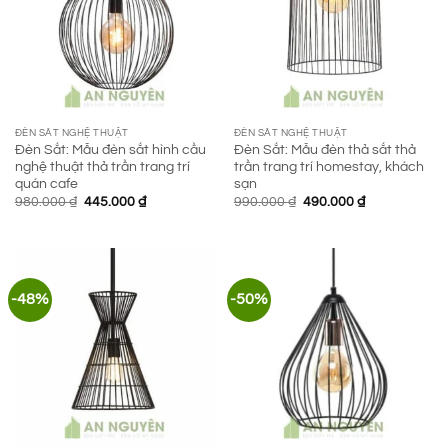
ĐÈN SẮT NGHỆ THUẬT
ĐÈN SẮT NGHỆ THUẬT
Đèn Sắt: Mẫu đèn sắt hình cầu
Đèn Sắt: Mẫu đèn thả sắt thả
nghệ thuật thả trần trang trí
trần trang trí homestay, khách
quán cafe
sạn
Giá
Giá
Giá
Giá
980.000
₫
445.000
₫
990.000
₫
490.000
₫
gốc
hiện
gốc
hiện
là:
tại
là:
tại
980.000 ₫.
là:
990.000 ₫.
là:
445.000 ₫.
490.000 ₫.
-48%
-50%