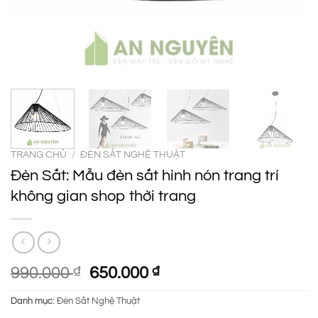
TRANG CHỦ
/
ĐÈN SẮT NGHỆ THUẬT
Đèn Sắt: Mẫu đèn sắt hình nón trang trí
không gian shop thời trang
Giá
Giá
990.000
₫
650.000
₫
gốc
hiện
Danh mục:
Đèn Sắt Nghệ Thuật
là:
tại