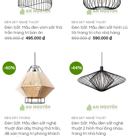
ĐÈN SẮT NGHỆ THUẬT
ĐÈN SẮT NGHỆ THUẬT
Đèn Sắt: Mẫu đèn vòm sắt thả
Đèn Sắt: Mẫu đèn sắt hình củ
trần trang trí bàn ăn
tỏi trang trí cho nhà hàng
Giá
Giá
Giá
Giá
995.000
₫
495.000
₫
850.000
₫
590.000
₫
gốc
hiện
gốc
hiện
là:
tại
là:
tại
995.000 ₫.
là:
850.000 ₫.
là:
495.000 ₫.
590.000 ₫.
-40%
-44%
ĐÈN DÂY THỪNG
ĐÈN SẮT NGHỆ THUẬT
Đèn Sắt: Mẫu đèn sắt nghệ
Đèn Sắt: Mẫu đèn sắt nghệ
thuật đan dây thừng thả trần,
thuật 2 hình thoi lồng nhau
đề sàn trang trí phòng khách
trang trí nhà hàng