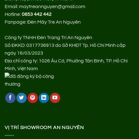
Email: maytreannguyen@gmail.com
Hotline:
0853 442 442
Fanpage:
Đèn Mây Tre An Nguyên
Công ty TNHH Đèn Trang Trí An Nguyên
Số ĐKKD: 0317736913 do Sở KHĐT Tp. Hồ Chí Minh cấp
ngày 16/03/2023
Địa chỉ công ty: 1026 Âu Cơ, Phường Tân Bình, TP. Hồ Chí
Minh, Việt Nam
VỊ TRÍ SHOWROOM AN NGUYÊN