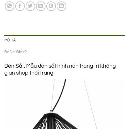
990.000 ₫.
là:
650.000 ₫.
MÔ TẢ
ĐÁNH GIÁ (0)
Đèn Sắt: Mẫu đèn sắt hình nón trang trí không
gian shop thời trang