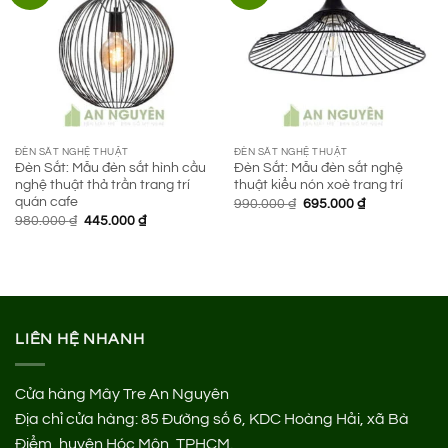
ĐÈN SẮT NGHỆ THUẬT
ĐÈN SẮT NGHỆ THUẬT
Đèn Sắt: Mẫu đèn sắt hình cầu
Đèn Sắt: Mẫu đèn sắt nghệ
nghệ thuật thả trần trang trí
thuật kiểu nón xoè trang trí
quán cafe
Giá
Giá
990.000
₫
695.000
₫
gốc
hiện
Giá
Giá
980.000
₫
445.000
₫
là:
tại
gốc
hiện
990.000 ₫.
là:
là:
tại
695.000 ₫.
980.000 ₫.
là:
445.000 ₫.
LIÊN HỆ NHANH
Cửa hàng Mây Tre An Nguyên
Địa chỉ cửa hàng:
85 Đường số 6, KDC Hoàng Hải, xã Bà
Điểm, huyện Hóc Môn, TPHCM.