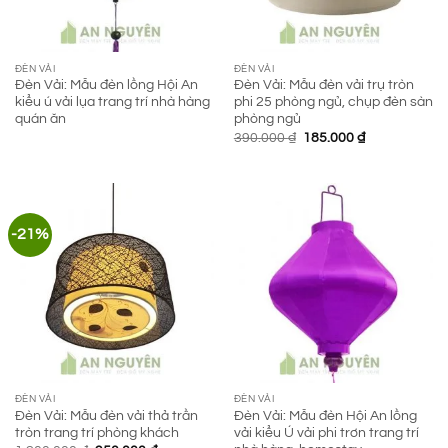
ĐÈN VẢI
ĐÈN VẢI
Đèn Vải: Mẫu đèn lồng Hội An
Đèn Vải: Mẫu đèn vải trụ tròn
kiểu ú vải lụa trang trí nhà hàng
phi 25 phòng ngủ, chụp đèn sàn
quán ăn
phòng ngủ
Giá
Giá
390.000
₫
185.000
₫
gốc
hiện
là:
tại
390.000 ₫.
là:
185.000 ₫.
-21%
ĐÈN VẢI
ĐÈN VẢI
Đèn Vải: Mẫu đèn vải thả trần
Đèn Vải: Mẫu đèn Hội An lồng
tròn trang trí phòng khách
vải kiểu Ú vải phi trơn trang trí