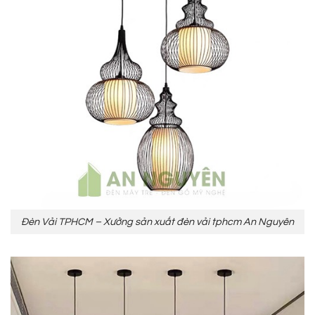
Đèn Vải TPHCM – Xưởng sản xuất đèn vải tphcm An Nguyên