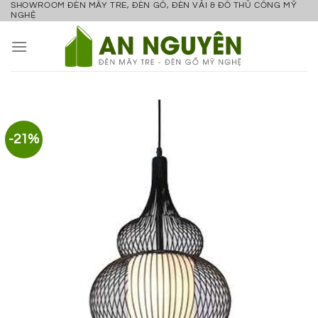
SHOWROOM ĐÈN MÂY TRE, ĐÈN GỖ, ĐÈN VẢI & ĐỒ THỦ CÔNG MỸ
Bỏ
NGHỆ
qua
nội
dung
-21%