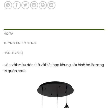
1.150.000 ₫.
là:
905.000 ₫.
MÔ TẢ
THÔNG TIN BỔ SUNG
ĐÁNH GIÁ (0)
Đèn Vải: Mẫu đèn thả vải kết hợp khung sắt hình hồ lô trang
trí quán cafe