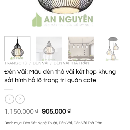
TRANG CHỦ
/
ĐÈN VẢI
/
ĐÈN VẢI THẢ TRẦN
Đèn Vải: Mẫu đèn thả vải kết hợp khung
sắt hình hồ lô trang trí quán cafe
Giá
Giá
1.150.000
₫
905.000
₫
gốc
hiện
Danh mục:
Đèn Sắt Nghệ Thuật
,
Đèn Vải
,
Đèn Vải Thả Trần
là:
tại