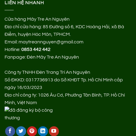
LIÊN HỆ NHANH
Cửa hàng Mây Tre An Nguyên
Địa chỉ cửa hàng:
85 Đường số 6, KDC Hoàng Hải, xã Bà
Điểm, huyện Hóc Môn, TPHCM.
Email: maytreannguyen@gmail.com
Hotline:
0853 442 442
Fanpage:
Đèn Mây Tre An Nguyên
Công ty TNHH Đèn Trang Trí An Nguyên
Số ĐKKD: 0317736913 do Sở KHĐT Tp. Hồ Chí Minh cấp
ngày 16/03/2023
Địa chỉ công ty: 1026 Âu Cơ, Phường Tân Bình, TP. Hồ Chí
Minh, Việt Nam