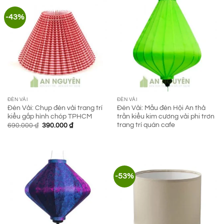
-43%
ĐÈN VẢI
ĐÈN VẢI
Đèn Vải: Chụp đèn vải trang trí
Đèn Vải: Mẫu đèn Hội An thả
kiểu gấp hình chóp TPHCM
trần kiểu kim cương vải phi trơn
trang trí quán cafe
Giá
Giá
690.000
₫
390.000
₫
gốc
hiện
là:
tại
690.000 ₫.
là:
390.000 ₫.
-53%