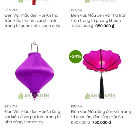
ĐÈN VẢI
ĐÈN VẢI
Đèn Vải: Mẫu đèn Hội An thả
Đèn Vải: Mẫu đèn vải thả trần
trần kiểu trái tim vải phi trơn
tròn trang trí phòng khách
trang trí quán cafe, sảnh cưới
Giá
Giá
1.200.000
₫
950.000
₫
gốc
hiện
là:
tại
1.200.000 ₫.
là:
950.000 ₫.
-24%
ĐÈN VẢI
ĐÈN VẢI
Đèn Vải: Mẫu đèn Hội An lồng
Đèn Vải: Mẫu lồng đèn vải trang
vải kiểu Ú vải phi trơn trang trí
trí quán ăn, đèn lồng Hội An
nhà hàng, homestay
Giá
Giá
990.000
₫
750.000
₫
gốc
hiện
là:
tại
990.000 ₫.
là: