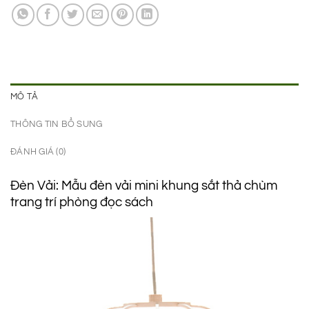
750.000 ₫.
là:
590.000 ₫.
MÔ TẢ
THÔNG TIN BỔ SUNG
ĐÁNH GIÁ (0)
Đèn Vải: Mẫu đèn vải mini khung sắt thả chùm
trang trí phòng đọc sách