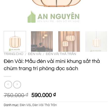
TRANG CHỦ
/
ĐÈN VẢI
/
ĐÈN VẢI THẢ TRẦN
Đèn Vải: Mẫu đèn vải mini khung sắt thả
chùm trang trí phòng đọc sách
Giá
Giá
750.000
₫
590.000
₫
gốc
hiện
Danh mục:
Đèn Vải
,
Đèn Vải Thả Trần
là:
tại