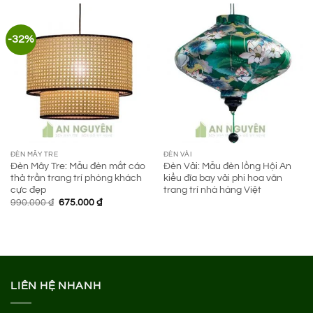
750.000 ₫.
-32%
ĐÈN MÂY TRE
ĐÈN VẢI
Đèn Mây Tre: Mẫu đèn mắt cáo
Đèn Vải: Mẫu đèn lồng Hội An
thả trần trang trí phòng khách
kiểu đĩa bay vải phi hoa văn
cực đẹp
trang trí nhà hàng Việt
Giá
Giá
990.000
₫
675.000
₫
gốc
hiện
là:
tại
990.000 ₫.
là:
675.000 ₫.
LIÊN HỆ NHANH