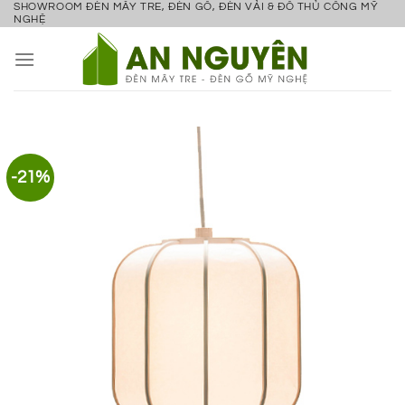
SHOWROOM ĐÈN MÂY TRE, ĐÈN GỖ, ĐÈN VẢI & ĐỒ THỦ CÔNG MỸ
Bỏ
NGHỆ
qua
nội
dung
-21%