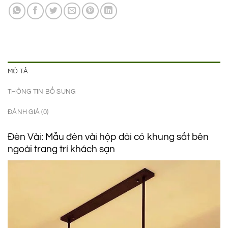
1.990.000 ₫.
là:
1.190.000 ₫.
MÔ TẢ
THÔNG TIN BỔ SUNG
ĐÁNH GIÁ (0)
Đèn Vải: Mẫu đèn vải hộp dài có khung sắt bên
ngoài trang trí khách sạn