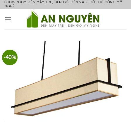
SHOWROOM ĐÈN MÂY TRE, ĐÈN GỖ, ĐÈN VẢI & ĐỒ THỦ CÔNG MỸ
Bỏ
NGHỆ
qua
nội
dung
-40%