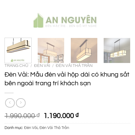
TRANG CHỦ
/
ĐÈN VẢI
/
ĐÈN VẢI THẢ TRẦN
Đèn Vải: Mẫu đèn vải hộp dài có khung sắt
bên ngoài trang trí khách sạn
Giá
Giá
1.990.000
₫
1.190.000
₫
gốc
hiện
Danh mục:
Đèn Vải
,
Đèn Vải Thả Trần
là:
tại