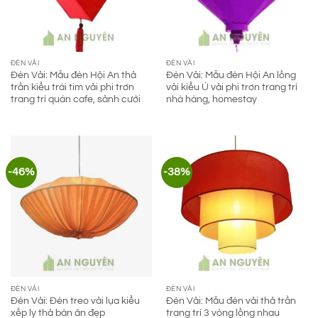
ĐÈN VẢI
ĐÈN VẢI
Đèn Vải: Mẫu đèn Hội An thả
Đèn Vải: Mẫu đèn Hội An lồng
trần kiểu trái tim vải phi trơn
vải kiểu Ú vải phi trơn trang trí
trang trí quán cafe, sảnh cưới
nhà hàng, homestay
-46%
-38%
ĐÈN VẢI
ĐÈN VẢI
Đèn Vải: Đèn treo vải lụa kiểu
Đèn Vải: Mẫu đèn vải thả trần
xếp ly thả bàn ăn đẹp
trang trí 3 vòng lồng nhau