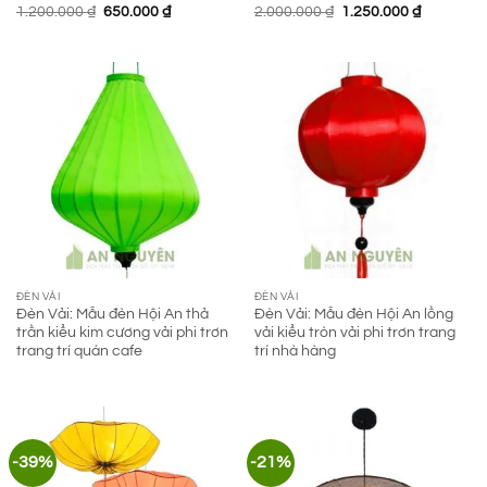
Giá
Giá
Giá
Giá
1.200.000
₫
650.000
₫
2.000.000
₫
1.250.000
₫
gốc
hiện
gốc
hiện
là:
tại
là:
tại
1.200.000 ₫.
là:
2.000.000 ₫.
là:
650.000 ₫.
1.250.000
ĐÈN VẢI
ĐÈN VẢI
Đèn Vải: Mẫu đèn Hội An thả
Đèn Vải: Mẫu đèn Hội An lồng
trần kiểu kim cương vải phi trơn
vải kiểu tròn vải phi trơn trang
trang trí quán cafe
trí nhà hàng
-39%
-21%