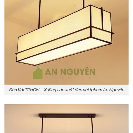
Đèn Vải TPHCM – Xưởng sản xuất đèn vải tphcm An Nguyên