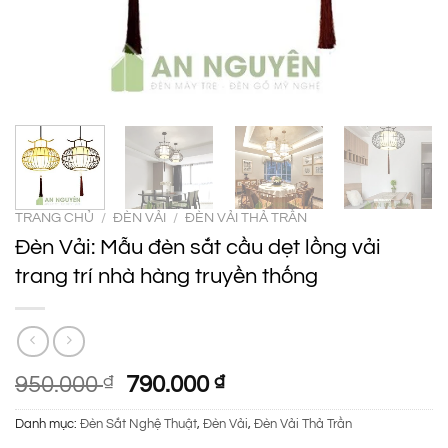
TRANG CHỦ
/
ĐÈN VẢI
/
ĐÈN VẢI THẢ TRẦN
Đèn Vải: Mẫu đèn sắt cầu dẹt lồng vải
trang trí nhà hàng truyền thống
Giá
Giá
950.000
₫
790.000
₫
gốc
hiện
Danh mục:
Đèn Sắt Nghệ Thuật
,
Đèn Vải
,
Đèn Vải Thả Trần
là:
tại