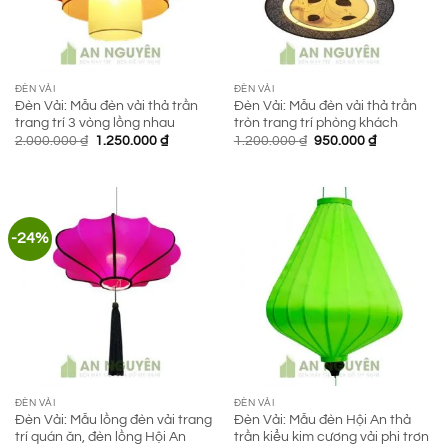
ĐÈN VẢI
ĐÈN VẢI
Đèn Vải: Mẫu đèn vải thả trần
Đèn Vải: Mẫu đèn vải thả trần
trang trí 3 vòng lồng nhau
tròn trang trí phòng khách
Giá
Giá
Giá
Giá
2.000.000
₫
1.250.000
₫
1.200.000
₫
950.000
₫
gốc
hiện
gốc
hiện
là:
tại
là:
tại
2.000.000 ₫.
là:
1.200.000 ₫.
là:
1.250.000 ₫.
950.000 ₫.
-24%
ĐÈN VẢI
ĐÈN VẢI
Đèn Vải: Mẫu lồng đèn vải trang
Đèn Vải: Mẫu đèn Hội An thả
trí quán ăn, đèn lồng Hội An
trần kiểu kim cương vải phi trơn