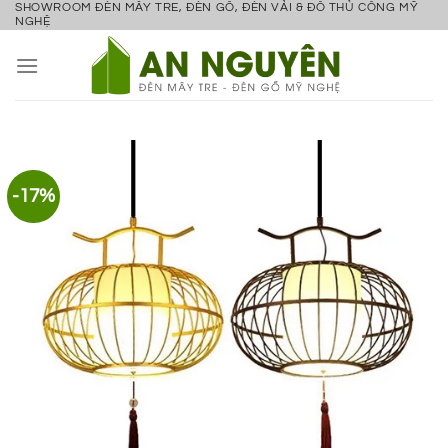
SHOWROOM ĐÈN MÂY TRE, ĐÈN GỖ, ĐÈN VẢI & ĐỒ THỦ CÔNG MỸ
Bỏ
NGHỆ
qua
nội
dung
-17%