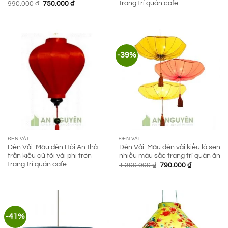
trang trí quán cafe
Giá
Giá
990.000
₫
750.000
₫
gốc
hiện
là:
tại
990.000 ₫.
là:
750.000 ₫.
-39%
ĐÈN VẢI
ĐÈN VẢI
Đèn Vải: Mẫu đèn Hội An thả
Đèn Vải: Mẫu đèn vải kiểu lá sen
trần kiểu củ tỏi vải phi trơn
nhiều màu sắc trang trí quán ăn
trang trí quán cafe
Giá
Giá
1.300.000
₫
790.000
₫
gốc
hiện
là:
tại
1.300.000 ₫.
là:
790.000 ₫.
-41%