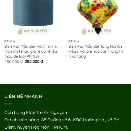
ĐÈN VẢI
ĐÈN VẢI
Đèn Vải: Mẫu đèn vải hình trụ
Đèn Vải: Mẫu đèn lồng Hội An
tròn một màu giá rẻ có nhiều
kiểu ú vải phi hoa văn trang trí
màu để lựa (Phi 30)
nhà hàng
Giá
Giá
450.000
₫
265.000
₫
gốc
hiện
là:
tại
450.000 ₫.
là:
265.000 ₫.
LIÊN HỆ NHANH
Cửa hàng Mây Tre An Nguyên
Địa chỉ cửa hàng:
85 Đường số 6, KDC Hoàng Hải, xã Bà
Điểm, huyện Hóc Môn, TPHCM.