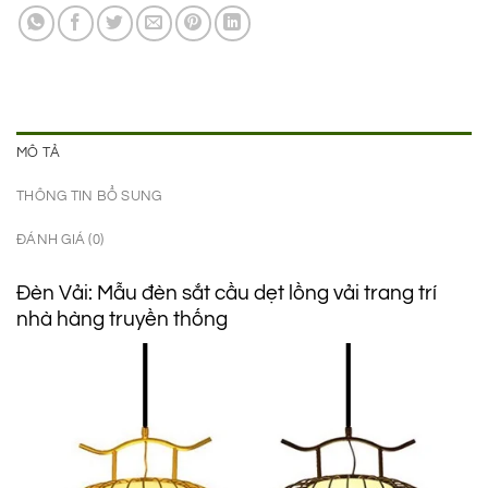
950.000 ₫.
là:
790.000 ₫.
MÔ TẢ
THÔNG TIN BỔ SUNG
ĐÁNH GIÁ (0)
Đèn Vải: Mẫu đèn sắt cầu dẹt lồng vải trang trí
nhà hàng truyền thống