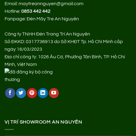
Email: maytreannguyen@gmail.com
Hotline:
0853 442 442
Fanpage:
Đèn Mây Tre An Nguyên
Công ty TNHH Đèn Trang Trí An Nguyên
Số ĐKKD: 0317736913 do Sở KHĐT Tp. Hồ Chí Minh cấp
ngày 16/03/2023
Địa chỉ công ty: 1026 Âu Cơ, Phường Tân Bình, TP. Hồ Chí
Minh, Việt Nam
VỊ TRÍ SHOWROOM AN NGUYÊN