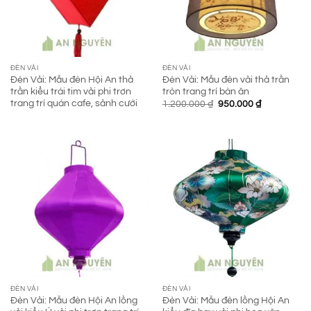
ĐÈN VẢI
ĐÈN VẢI
Đèn Vải: Mẫu đèn Hội An thả
Đèn Vải: Mẫu đèn vải thả trần
trần kiểu trái tim vải phi trơn
tròn trang trí bàn ăn
trang trí quán cafe, sảnh cưới
Giá
Giá
1.200.000
₫
950.000
₫
gốc
hiện
là:
tại
1.200.000 ₫.
là:
950.000 ₫.
ĐÈN VẢI
ĐÈN VẢI
Đèn Vải: Mẫu đèn Hội An lồng
Đèn Vải: Mẫu đèn lồng Hội An