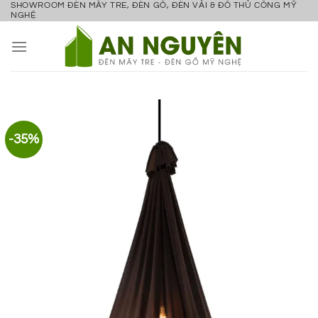
SHOWROOM ĐÈN MÂY TRE, ĐÈN GỖ, ĐÈN VẢI & ĐỒ THỦ CÔNG MỸ
Bỏ
NGHỆ
qua
nội
dung
-35%