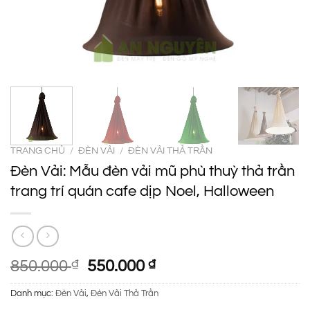
TRANG CHỦ
/
ĐÈN VẢI
/
ĐÈN VẢI THẢ TRẦN
Đèn Vải: Mẫu đèn vải mũ phù thuỳ thả trần
trang trí quán cafe dịp Noel, Halloween
Giá
Giá
850.000
₫
550.000
₫
gốc
hiện
Danh mục:
Đèn Vải
,
Đèn Vải Thả Trần
là:
tại