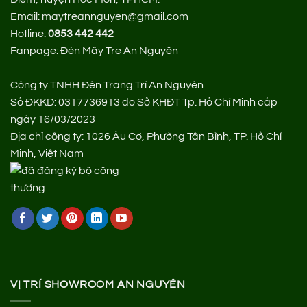
Email: maytreannguyen@gmail.com
Hotline:
0853 442 442
Fanpage:
Đèn Mây Tre An Nguyên
Công ty TNHH Đèn Trang Trí An Nguyên
Số ĐKKD: 0317736913 do Sở KHĐT Tp. Hồ Chí Minh cấp
ngày 16/03/2023
Địa chỉ công ty: 1026 Âu Cơ, Phường Tân Bình, TP. Hồ Chí
Minh, Việt Nam
VỊ TRÍ SHOWROOM AN NGUYÊN