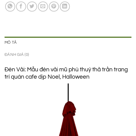
850.000 ₫.
là:
550.000 ₫.
MÔ TẢ
ĐÁNH GIÁ (0)
Đèn Vải: Mẫu đèn vải mũ phù thuỳ thả trần trang
trí quán cafe dịp Noel, Halloween