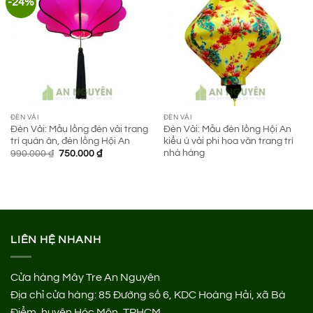
-24%
ĐÈN VẢI
ĐÈN VẢI
Đèn Vải: Mẫu lồng đèn vải trang
Đèn Vải: Mẫu đèn lồng Hội An
trí quán ăn, đèn lồng Hội An
kiểu ú vải phi hoa văn trang trí
nhà hàng
Giá
Giá
990.000
₫
750.000
₫
gốc
hiện
là:
tại
990.000 ₫.
là:
750.000 ₫.
LIÊN HỆ NHANH
Cửa hàng Mây Tre An Nguyên
Địa chỉ cửa hàng:
85 Đường số 6, KDC Hoàng Hải, xã Bà
Điểm, huyện Hóc Môn, TPHCM.