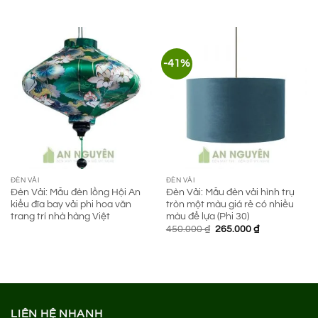
gốc
hiện
gốc
hiện
là:
tại
là:
tại
990.000 ₫.
là:
390.000 ₫.
là:
675.000 ₫.
185.000 ₫.
-41%
ĐÈN VẢI
ĐÈN VẢI
Đèn Vải: Mẫu đèn lồng Hội An
Đèn Vải: Mẫu đèn vải hình trụ
kiểu đĩa bay vải phi hoa văn
tròn một màu giá rẻ có nhiều
trang trí nhà hàng Việt
màu để lựa (Phi 30)
Giá
Giá
450.000
₫
265.000
₫
gốc
hiện
là:
tại
450.000 ₫.
là:
265.000 ₫.
LIÊN HỆ NHANH