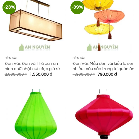
-23%
-39%
ĐÈN VẢI
ĐÈN VẢI
Đèn Vải: Đèn vải thả bàn ăn
Đèn Vải: Mẫu đèn vải kiểu lá sen
hình chữ nhật cực đẹp giá rẻ
nhiều màu sắc trang trí quán ăn
Giá
Giá
Giá
Giá
2.000.000
₫
1.550.000
₫
1.300.000
₫
790.000
₫
gốc
hiện
gốc
hiện
là:
tại
là:
tại
2.000.000 ₫.
là:
1.300.000 ₫.
là:
1.550.000 ₫.
790.000 ₫.