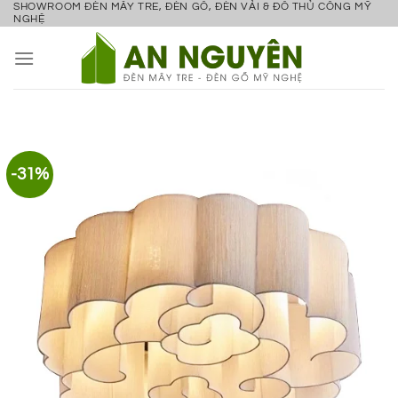
SHOWROOM ĐÈN MÂY TRE, ĐÈN GỖ, ĐÈN VẢI & ĐỒ THỦ CÔNG MỸ
Bỏ
NGHỆ
qua
nội
dung
-31%