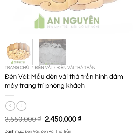
TRANG CHỦ
/
ĐÈN VẢI
/
ĐÈN VẢI THẢ TRẦN
Đèn Vải: Mẫu đèn vải thả trần hình đám
mây trang trí phòng khách
Giá
Giá
3.550.000
₫
2.450.000
₫
gốc
hiện
Danh mục:
Đèn Vải
,
Đèn Vải Thả Trần
là:
tại