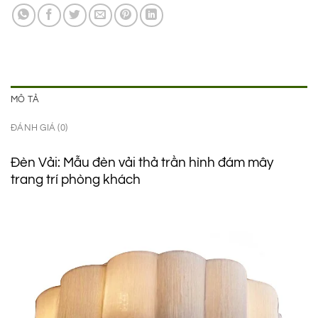
3.550.000 ₫.
là:
2.450.000 ₫.
MÔ TẢ
ĐÁNH GIÁ (0)
Đèn Vải: Mẫu đèn vải thả trần hình đám mây
trang trí phòng khách