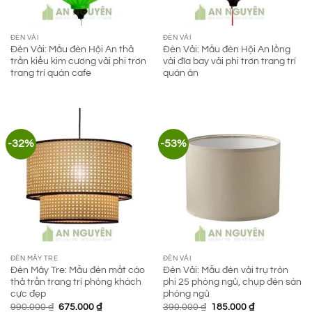
ĐÈN VẢI
ĐÈN VẢI
Đèn Vải: Mẫu đèn Hội An thả
Đèn Vải: Mẫu đèn Hội An lồng
trần kiểu kim cương vải phi trơn
vải đĩa bay vải phi trơn trang trí
trang trí quán cafe
quán ăn
-32%
-53%
ĐÈN MÂY TRE
ĐÈN VẢI
Đèn Mây Tre: Mẫu đèn mắt cáo
Đèn Vải: Mẫu đèn vải trụ tròn
thả trần trang trí phòng khách
phi 25 phòng ngủ, chụp đèn sàn
cực đẹp
phòng ngủ
Giá
Giá
Giá
Giá
990.000
₫
675.000
₫
390.000
₫
185.000
₫