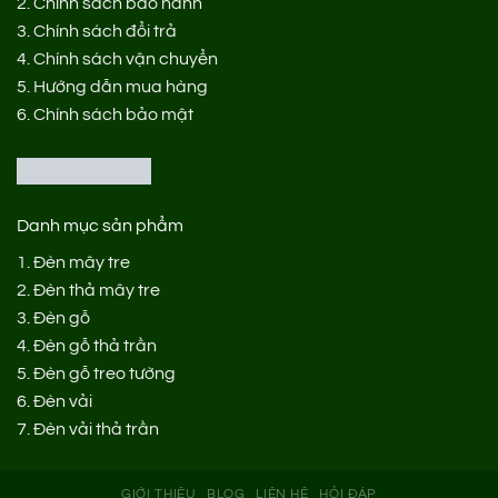
2.
Chính sách bảo hành
3.
Chính sách đổi trả
4.
Chính sách vận chuyển
5.
Hướng dẫn mua hàng
6.
Chính sách bảo mật
Danh mục sản phẩm
1.
Đèn mây tre
2.
Đèn thả mây tre
3.
Đèn gỗ
4.
Đèn gỗ thả trần
5.
Đèn gỗ treo tường
6.
Đèn vải
7.
Đèn vải thả trần
GIỚI THIỆU
BLOG
LIÊN HỆ
HỎI ĐÁP