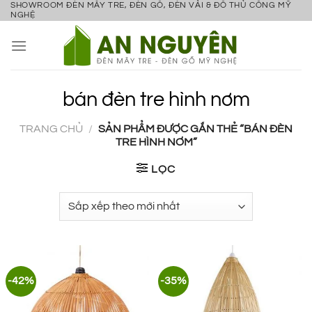
SHOWROOM ĐÈN MÂY TRE, ĐÈN GỖ, ĐÈN VẢI & ĐỒ THỦ CÔNG MỸ
Bỏ
NGHỆ
qua
nội
dung
bán đèn tre hình nơm
TRANG CHỦ
/
SẢN PHẨM ĐƯỢC GẮN THẺ “BÁN ĐÈN
TRE HÌNH NƠM”
LỌC
-42%
-35%