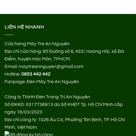
500.000 ₫.
là:
320.000 ₫.
LIÊN HỆ NHANH
Cửa hàng Mây Tre An Nguyên
Địa chỉ cửa hàng:
85 Đường số 6, KDC Hoàng Hải, xã Bà
Điểm, huyện Hóc Môn, TPHCM.
Email: maytreannguyen@gmail.com
Hotline:
0853 442 442
Fanpage:
Đèn Mây Tre An Nguyên
Công ty TNHH Đèn Trang Trí An Nguyên
Số ĐKKD: 0317736913 do Sở KHĐT Tp. Hồ Chí Minh cấp
ngày 16/03/2023
Địa chỉ công ty: 1026 Âu Cơ, Phường Tân Bình, TP. Hồ Chí
Minh, Việt Nam