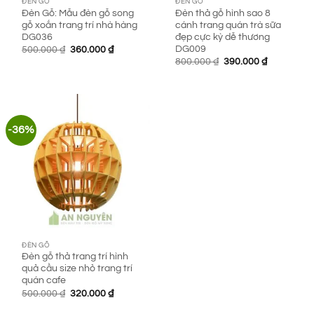
ĐÈN GỖ
ĐÈN GỖ
Đèn Gỗ: Mẫu đèn gỗ song
Đèn thả gỗ hình sao 8
gỗ xoắn trang trí nhà hàng
cánh trang quán trà sữa
DG036
đẹp cực kỳ dễ thương
DG009
Giá
Giá
500.000
₫
360.000
₫
gốc
hiện
Giá
Giá
800.000
₫
390.000
₫
là:
tại
gốc
hiện
500.000 ₫.
là:
là:
tại
360.000 ₫.
800.000 ₫.
là:
390.000 ₫.
-36%
ĐÈN GỖ
Đèn gỗ thả trang trí hình
quả cầu size nhỏ trang trí
quán cafe
Giá
Giá
500.000
₫
320.000
₫
gốc
hiện
là:
tại