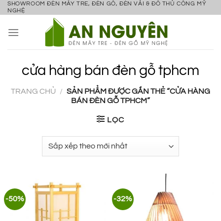
SHOWROOM ĐÈN MÂY TRE, ĐÈN GỖ, ĐÈN VẢI & ĐỒ THỦ CÔNG MỸ
Bỏ
NGHỆ
qua
nội
dung
cửa hàng bán đèn gỗ tphcm
TRANG CHỦ
/
SẢN PHẨM ĐƯỢC GẮN THẺ “CỬA HÀNG
BÁN ĐÈN GỖ TPHCM”
LỌC
-50%
-32%