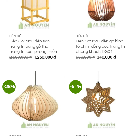
ĐÈN GỖ
ĐÈN GỖ
Đèn Gỗ: Mẫu đèn sàn
Đèn Gỗ: Mẫu đèn gỗ hình
trang trí bằng gỗ thật
tổ chim dồng dộc trang trí
trang trí spa, phòng thiền
phòng khách DG041
Giá
Giá
Giá
Giá
2.500.000
₫
1.250.000
₫
500.000
₫
340.000
₫
gốc
hiện
gốc
hiện
là:
tại
là:
tại
2.500.000 ₫.
là:
500.000 ₫.
là:
1.250.000 ₫.
340.000 ₫.
-28%
-51%