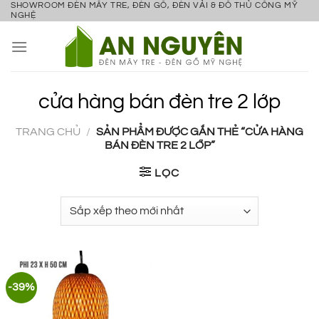
SHOWROOM ĐÈN MÂY TRE, ĐÈN GỖ, ĐÈN VẢI & ĐỒ THỦ CÔNG MỸ
Bỏ
NGHỆ
qua
nội
dung
cửa hàng bán đèn tre 2 lớp
TRANG CHỦ
/
SẢN PHẨM ĐƯỢC GẮN THẺ “CỬA HÀNG
BÁN ĐÈN TRE 2 LỚP”
LỌC
-39%