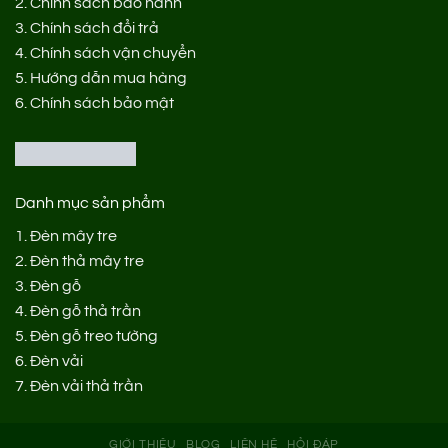
2.
Chính sách bảo hành
3.
Chính sách đổi trả
4.
Chính sách vận chuyển
5.
Hướng dẫn mua hàng
6.
Chính sách bảo mật
Danh mục sản phẩm
1.
Đèn mây tre
2.
Đèn thả mây tre
3.
Đèn gỗ
4.
Đèn gỗ thả trần
5.
Đèn gỗ treo tường
6.
Đèn vải
7.
Đèn vải thả trần
GIỚI THIỆU
BLOG
LIÊN HỆ
HỎI ĐÁP