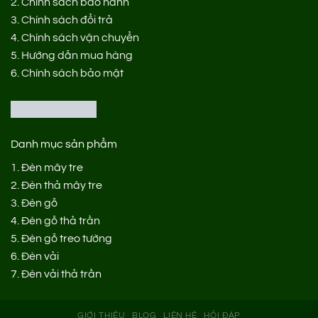
2.
Chính sách bảo hành
3.
Chính sách đổi trả
4.
Chính sách vận chuyển
5.
Hướng dẫn mua hàng
6.
Chính sách bảo mật
Danh mục sản phẩm
1.
Đèn mây tre
2.
Đèn thả mây tre
3.
Đèn gỗ
4.
Đèn gỗ thả trần
5.
Đèn gỗ treo tường
6.
Đèn vải
7.
Đèn vải thả trần
GIỚI THIỆU
BLOG
LIÊN HỆ
HỎI ĐÁP