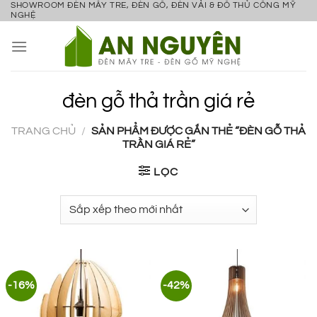
SHOWROOM ĐÈN MÂY TRE, ĐÈN GỖ, ĐÈN VẢI & ĐỒ THỦ CÔNG MỸ
Bỏ
NGHỆ
qua
nội
dung
đèn gỗ thả trần giá rẻ
TRANG CHỦ
/
SẢN PHẨM ĐƯỢC GẮN THẺ “ĐÈN GỖ THẢ
TRẦN GIÁ RẺ”
LỌC
-16%
-42%