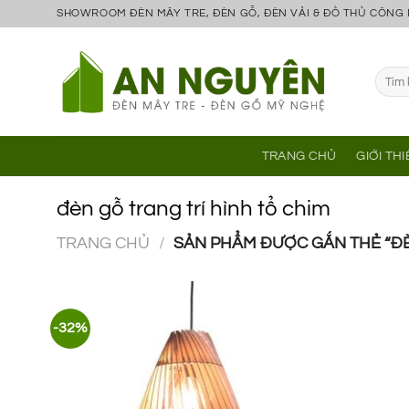
Bỏ
SHOWROOM ĐÈN MÂY TRE, ĐÈN GỖ, ĐÈN VẢI & ĐỒ THỦ CÔNG
qua
nội
Tìm
dung
kiếm:
TRANG CHỦ
GIỚI TH
đèn gỗ trang trí hình tổ chim
TRANG CHỦ
/
SẢN PHẨM ĐƯỢC GẮN THẺ “ĐÈN
-32%