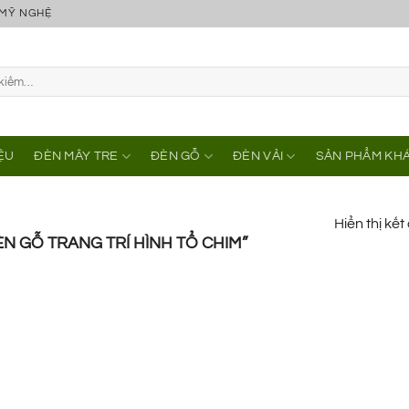
 MỸ NGHỆ
IỆU
ĐÈN MÂY TRE
ĐÈN GỖ
ĐÈN VẢI
SẢN PHẨM KH
Hiển thị kế
 GỖ TRANG TRÍ HÌNH TỔ CHIM”