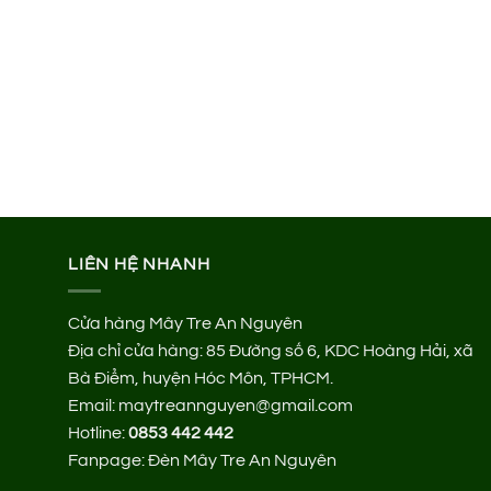
LIÊN HỆ NHANH
Cửa hàng Mây Tre An Nguyên
Địa chỉ cửa hàng:
85 Đường số 6, KDC Hoàng Hải, xã
Bà Điểm, huyện Hóc Môn, TPHCM.
Email: maytreannguyen@gmail.com
Hotline:
0853 442 442
Fanpage:
Đèn Mây Tre An Nguyên