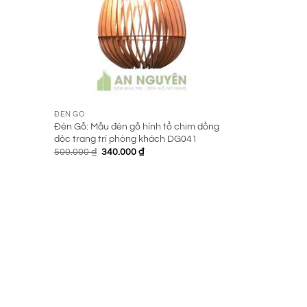
ĐÈN GỖ
Đèn Gỗ: Mẫu đèn gỗ hình tổ chim dồng
dộc trang trí phòng khách DG041
Giá
Giá
500.000
₫
340.000
₫
gốc
hiện
là:
tại
500.000 ₫.
là:
340.000 ₫.