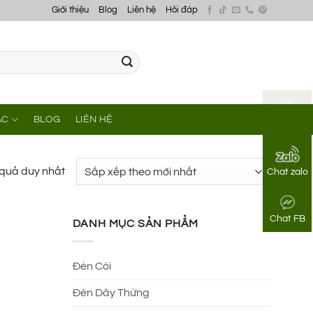
Giới thiệu
Blog
Liên hệ
Hỏi đáp
ÁC
BLOG
LIÊN HỆ
Gọi điện
t quả duy nhất
Chat zalo
Chat FB
DANH MỤC SẢN PHẨM
Đèn Cói
Đèn Dây Thừng