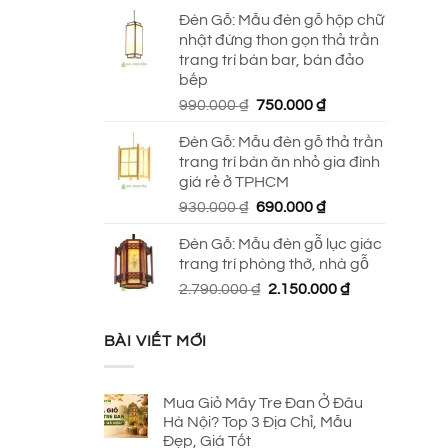
Đèn Gỗ: Mẫu đèn gỗ hộp chữ
nhật đứng thon gọn thả trần
trang trí bàn bar, bàn đảo
bếp
Giá
Giá
990.000
₫
750.000
₫
gốc
hiện
Đèn Gỗ: Mẫu đèn gỗ thả trần
là:
tại
trang trí bàn ăn nhỏ gia đình
990.000 ₫.
là:
giá rẻ ở TPHCM
750.000 ₫.
Giá
Giá
930.000
₫
690.000
₫
gốc
hiện
Đèn Gỗ: Mẫu đèn gỗ lục giác
là:
tại
trang trí phòng thờ, nhà gỗ
930.000 ₫.
là:
Giá
Giá
2.790.000
₫
2.150.000
₫
690.000 ₫.
gốc
hiện
là:
tại
BÀI VIẾT MỚI
2.790.000 ₫.
là:
2.150.000 ₫.
Mua Giỏ Mây Tre Đan Ở Đâu
Hà Nội? Top 3 Địa Chỉ, Mẫu
Đẹp, Giá Tốt