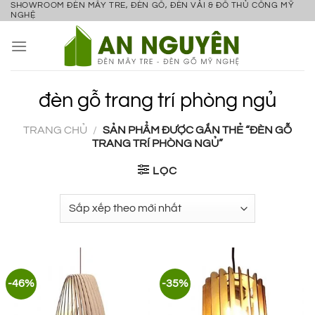
SHOWROOM ĐÈN MÂY TRE, ĐÈN GỖ, ĐÈN VẢI & ĐỒ THỦ CÔNG MỸ
Bỏ
NGHỆ
qua
nội
dung
đèn gỗ trang trí phòng ngủ
TRANG CHỦ
/
SẢN PHẨM ĐƯỢC GẮN THẺ “ĐÈN GỖ
TRANG TRÍ PHÒNG NGỦ”
LỌC
-46%
-35%