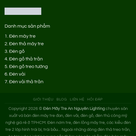
Danh mục sản phẩm
1.
Đèn mây tre
2.
Đèn thả mây tre
3.
Đèn gỗ
4.
Đèn gỗ thả trần
5.
Đèn gỗ treo tường
6.
Đèn vải
7.
Đèn vải thả trần
GIỚI THIỆU
BLOG
LIÊN HỆ
HỎI ĐÁP
Copyright 2026 ©
Đèn Mây Tre An Nguyên Lighting
chuyên sản
xuất và bán đèn mây tre đan, đèn vải, đèn gỗ, đèn thủ công mỹ
nghệ giá rẻ ở TPHCM. Đèn nơm tre, đèn lồng mây tre, các kiểu đèn
tre 2 lớp hình trái bí, trái bầu... Ngoài những dòng đèn thả treo trần,