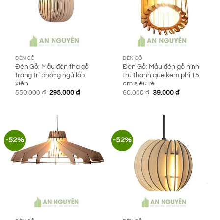
ĐÈN GỖ
ĐÈN GỖ
Đèn Gỗ: Mẫu đèn thả gỗ
Đèn Gỗ: Mẫu đèn gỗ hình
trang trí phòng ngủ lắp
trụ thanh que kem phi 15
xiên
cm siêu rẻ
Giá
Giá
Giá
Giá
550.000
₫
295.000
₫
60.000
₫
39.000
₫
gốc
hiện
gốc
hiện
là:
tại
là:
tại
550.000 ₫.
là:
60.000 ₫.
là:
295.000 ₫.
39.000 ₫.
-52%
-52%