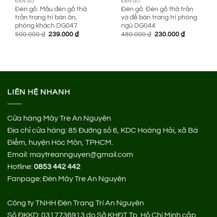
ĐÈN GỖ
ĐÈN GỖ
Đèn gỗ: Mẫu đèn gỗ thả
Đèn gỗ: Đèn gỗ thả trần
trần trang trí bàn ăn,
và để bàn trang trí phòng
phòng khách DG047
ngủ DG044
Giá
Giá
Giá
Giá
500.000
₫
239.000
₫
480.000
₫
230.000
₫
gốc
hiện
gốc
hiện
là:
tại
là:
tại
500.000 ₫.
là:
480.000 ₫.
là:
239.000 ₫.
230.000 ₫.
LIÊN HỆ NHANH
Cửa hàng Mây Tre An Nguyên
Địa chỉ cửa hàng:
85 Đường số 6, KDC Hoàng Hải, xã Bà
Điểm, huyện Hóc Môn, TPHCM.
Email: maytreannguyen@gmail.com
Hotline:
0853 442 442
Fanpage:
Đèn Mây Tre An Nguyên
Công ty TNHH Đèn Trang Trí An Nguyên
Số ĐKKD: 0317736913 do Sở KHĐT Tp. Hồ Chí Minh cấp