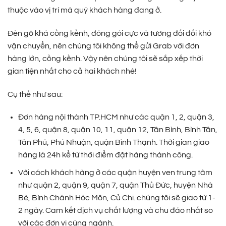
thuộc vào vị trí mà quý khách hàng đang ở.
Đèn gỗ khá cồng kềnh, đóng gói cực và tương đối đối khó
vận chuyển, nên chúng tôi không thể gửi Grab với đơn
hàng lớn, cồng kềnh. Vậy nên chúng tôi sẽ sắp xếp thời
gian tiện nhất cho cả hai khách nhé!
Cụ thể như sau:
Đơn hàng nội thành TP.HCM như các quận 1, 2, quận 3,
4, 5, 6, quận 8, quận 10, 11, quận 12, Tân Bình, Bình Tân,
Tân Phú, Phú Nhuận, quận Bình Thạnh. Thời gian giao
hàng là 24h kể từ thời điểm đặt hàng thành công.
Với cách khách hàng ở các quận huyện ven trung tâm
như quận 2, quận 9, quận 7, quận Thủ Đức, huyện Nhà
Bè, Bình Chánh Hóc Môn, Củ Chi. chúng tôi sẽ giao từ 1-
2 ngày. Cam kết dịch vụ chất lượng và chu đáo nhất so
với các đơn vị cùng ngành.