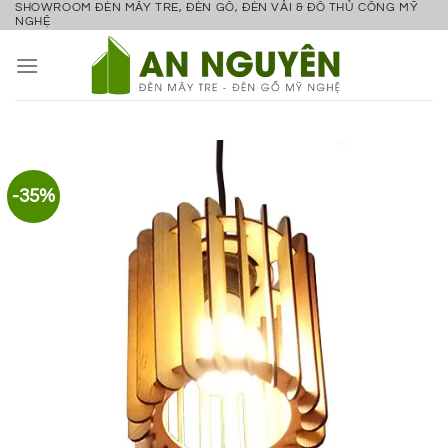
SHOWROOM ĐÈN MÂY TRE, ĐÈN GỖ, ĐÈN VẢI & ĐỒ THỦ CÔNG MỸ
Bỏ
NGHỆ
qua
nội
dung
-35%