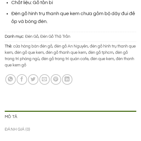
60.000 ₫.
là:
Chất liệu: Gỗ tần bì
39.000 ₫.
Đèn gỗ hình trụ thanh que kem chưa gồm bộ dây đui đế
ốp và bóng đèn.
Danh mục:
Đèn Gỗ
,
Đèn Gỗ Thả Trần
Thẻ:
cửa hàng bán đèn gỗ
,
đèn gỗ An Nguyên
,
đèn gỗ hình trụ thanh que
kem
,
đèn gỗ que kem
,
đèn gỗ thanh que kem
,
đèn gỗ tphcm
,
đèn gỗ
trang trí phòng ngủ
,
đèn gỗ trang trí quán cafe
,
đèn que kem
,
đèn thanh
que kem gỗ
MÔ TẢ
ĐÁNH GIÁ (0)