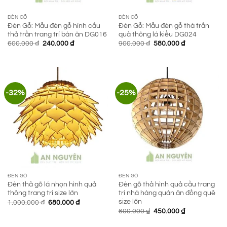
ĐÈN GỖ
ĐÈN GỖ
Đèn Gỗ: Mẫu đèn gỗ hình cầu
Đèn Gỗ: Mẫu đèn gỗ thả trần
thả trần trang trí bàn ăn DG016
quả thông lá kiểu DG024
Giá
Giá
Giá
Giá
600.000
₫
240.000
₫
900.000
₫
580.000
₫
gốc
hiện
gốc
hiện
là:
tại
là:
tại
600.000 ₫.
là:
900.000 ₫.
là:
240.000 ₫.
580.000 ₫.
-32%
-25%
ĐÈN GỖ
ĐÈN GỖ
Đèn thả gỗ lá nhọn hình quả
Đèn gỗ thả hình quả cầu trang
thông trang trí size lớn
trí nhà hàng quán ăn đồng quê
size lớn
Giá
Giá
1.000.000
₫
680.000
₫
gốc
hiện
Giá
Giá
600.000
₫
450.000
₫
là:
tại
gốc
hiện
1.000.000 ₫.
là:
là:
tại