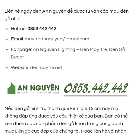
Liên hệ ngay đèn An Nguyên để được tư vấn các mẫu đèn
gỗ nhé!
Hotline:
0853.442.442
Email:
maytreannguyen@gmail.com
Fanpage:
An Nguyên Lighting – Đèn Mây Tre, Đèn Gỗ
Decor
Website:
denmaytre.net
Nếu đèn gỗ hình trụ thanh que kem phi 15 cm này mà
không đáp ứng được yêu cầu thiết kế của bạn. Bạn có thể
xem thêm các sản phẩm đèn gỗ khác trong cùng danh
mục
Đèn gỗ
cực đẹp của chúng tôi. Hoặc liên hệ với nhân