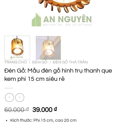
TRANG CHỦ
/
ĐÈN GỖ
/
ĐÈN GỖ THẢ TRẦN
Đèn Gỗ: Mẫu đèn gỗ hình trụ thanh que
kem phi 15 cm siêu rẻ
Giá
Giá
60.000
₫
39.000
₫
gốc
hiện
Kích thước: Phi 15 cm, cao 20 cm
là:
tại