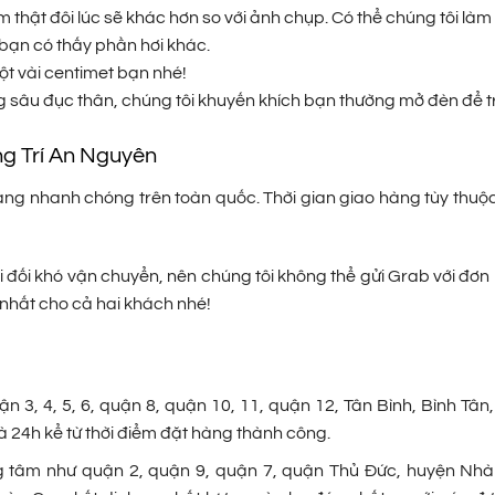
thật đôi lúc sẽ khác hơn so với ảnh chụp. Có thể chúng tôi là
bạn có thấy phần hơi khác.
ột vài centimet bạn nhé!
 sâu đục thân, chúng tôi khuyến khích bạn thường mở đèn để 
ng Trí An Nguyên
g nhanh chóng trên toàn quốc. Thời gian giao hàng tùy thuộc v
 đối khó vận chuyển, nên chúng tôi không thể gửi Grab với đơn 
 nhất cho cả hai khách nhé!
 3, 4, 5, 6, quận 8, quận 10, 11, quận 12, Tân Bình, Bình Tân,
 24h kể từ thời điểm đặt hàng thành công.
 tâm như quận 2, quận 9, quận 7, quận Thủ Đức, huyện Nhà