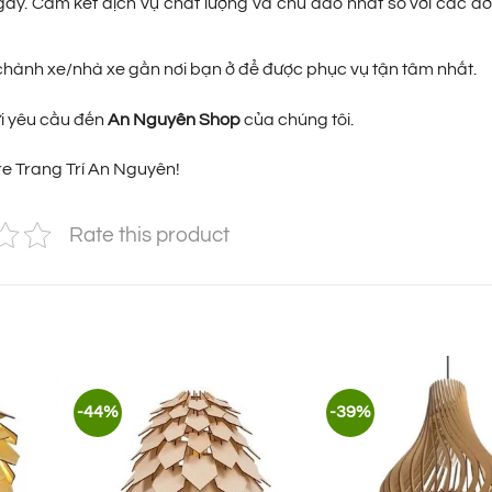
gày. Cam kết dịch vụ chất lượng và chu đáo nhất so với các đơ
p chành xe/nhà xe gần nơi bạn ở để được phục vụ tận tâm nhất.
ửi yêu cầu đến
An Nguyên Shop
của chúng tôi.
e Trang Trí An Nguyên!
Rate this product
-44%
-39%