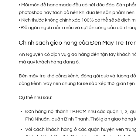
• Mỗi món đồ handmade đều có nét độc đáo. Sản phẩm 
photoshop hay tách bỏ nền khi đưa lên sản phẩm nên 
• Kích thước không chính xác 100% có thể sẽ xê dịch m
• Để ngăn ngừa nấm mốc và sự tấn công của côn trùng
Chính sách giao hàng của Đèn Mây Tre Tra
An Nguyên có dịch vụ giao hàng đến tận tay khách hàn
mà quý khách hàng đang ở.
Đèn mây tre khá cồng kềnh, đóng gói cực và tương đối
cồng kềnh. Vậy nên chúng tôi sẽ sắp xếp thời gian tiện
Cụ thể như sau:
Đơn hàng nội thành TP.HCM như các quận 1, 2, quận
Phú Nhuận, quận Bình Thạnh. Thời gian giao hàng là
Với cách khách hàng ở các quận huyện ven trung