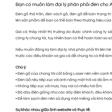
Bạn có muốn làm đại lý phân phối đèn cho
Đèn gỗ thả trần, đèn vách gỗ, đèn gỗ để bàn trang trí 
lên sản phẩm để bạn có thể bán theo thương hiệu của
Giá cả thấp nhất thị trường do được chính công ty s
công ty chúng tôi, tuy nhiên bạn có thể hoàn toàn so s
Nếu muốn đăng ký làm đại lý, nhà phân phối thì liên hệ 
trước các điều khoản và gía cả để chúng ta có thể làm 
Chú ý:
• Đèn gỗ của chúng tôi cắt bằng Laser nên viền cạnh 
• Đèn Gỗ nếu tiếp xúc với ánh nắng mặt trời và độ ẩ
• Không tiếp xúc với mưa, hay nơi có nhiều hơi ẩm.
• Bộ dây điện giống như các dây điện khách, đèu khô
• Để làm sạch đèn nên sử dụng một miếng vải khô hoặc 
Sự khác nhau giữa ảnh website và thực tế: