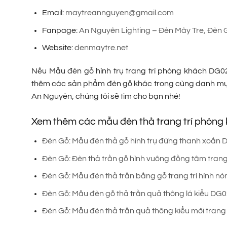
Email:
maytreannguyen@gmail.com
Fanpage:
An Nguyên Lighting – Đèn Mây Tre, Đèn 
Website:
denmaytre.net
Nếu Mẫu đèn gỗ hình trụ trang trí phòng khách DG0
thêm các sản phẩm đèn gỗ khác trong cùng danh m
An Nguyên, chúng tôi sẽ tìm cho bạn nhé!
Xem thêm các mẫu đèn thả trang trí phòng
Đèn Gỗ: Mẫu đèn thả gỗ hình trụ đứng thanh xoắn
Đèn Gỗ: Đèn thả trần gỗ hình vuông đồng tâm trang
Đèn Gỗ: Mẫu đèn thả trần bằng gỗ trang trí hình n
Đèn Gỗ: Mẫu đèn gỗ thả trần quả thông lá kiểu DG
Đèn Gỗ: Mẫu đèn thả trần quả thông kiểu mới trang