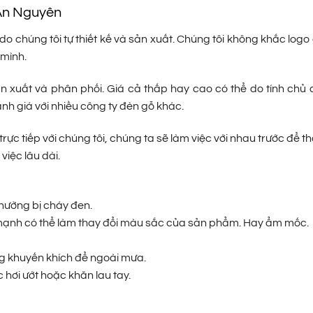
 An Nguyên
do chúng tôi tự thiết kế và sản xuất. Chúng tôi không khắc log
 mình.
ản xuất và phân phối. Giá cả thấp hay cao có thể do tính chủ
ánh giá với nhiều công ty đèn gỗ khác.
trực tiếp với chúng tôi, chúng ta sẽ làm việc với nhau trước để t
việc lâu dài.
thường bị cháy đen.
m mạnh có thể làm thay đổi màu sắc của sản phẩm. Hay ẩm mốc.
ng khuyến khích để ngoài mưa.
hơi ướt hoặc khăn lau tay.