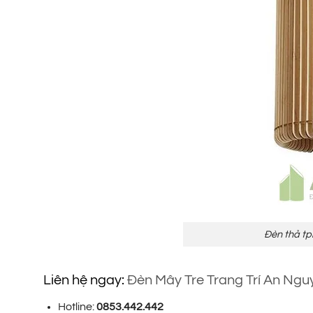
Đèn thả tph
Liên hệ ngay:
Đèn Mây Tre Trang Trí An Ngu
Hotline:
0853.442.442