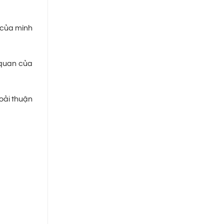
o của mình
 quan của
hoải thuận