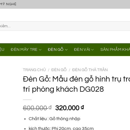
 MỸ NGHỆ
IỆU
ĐÈN MÂY TRE
ĐÈN GỖ
ĐÈN VẢI
SẢN PHẨM KH
TRANG CHỦ
/
ĐÈN GỖ
/
ĐÈN GỖ THẢ TRẦN
Đèn Gỗ: Mẫu đèn gỗ hình trụ t
trí phòng khách DG028
Giá
Giá
600.000
₫
320.000
₫
gốc
hiện
Chất liệu : Gỗ thông nhập
là:
tại
600.000 ₫.
là:
kích thước: Phi 20cm, cao 35cm