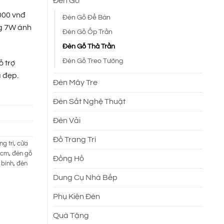
Đèn Gỗ
000 vnđ
Đèn Gỗ Để Bàn
ng 7W ánh
Đèn Gỗ Ốp Trần
Đèn Gỗ Thả Trần
Đèn Gỗ Treo Tường
 trợ
 đẹp.
Đèn Mây Tre
Đèn Sắt Nghệ Thuật
Đèn Vải
Đồ Trang Trí
g trí
,
cửa
hcm
,
đèn gỗ
Đồng Hồ
 bình
,
đèn
Dung Cụ Nhà Bếp
Phụ Kiện Đèn
Quà Tặng