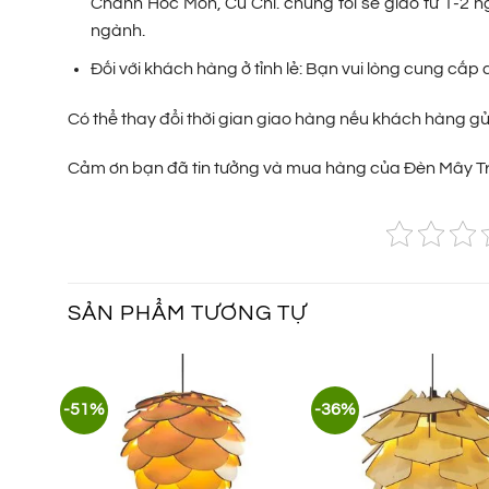
Chánh Hóc Môn, Củ Chi. chúng tôi sẽ giao từ 1-2 n
ngành.
Đối với khách hàng ở tỉnh lẻ: Bạn vui lòng cung cấ
Có thể thay đổi thời gian giao hàng nếu khách hàng g
Cảm ơn bạn đã tin tưởng và mua hàng của Đèn Mây Tr
SẢN PHẨM TƯƠNG TỰ
-51%
-36%