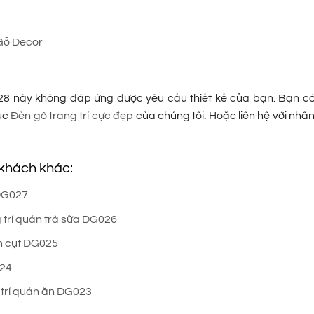
Gỗ Decor
28 này không đáp ứng được yêu cầu thiết kế của bạn. Bạn c
ục
Đèn gỗ trang trí cực đẹp
của chúng tôi. Hoặc liên hệ với nhâ
 khách khác:
 DG027
 trí quán trà sữa DG026
ón cụt DG025
024
 trí quán ăn DG023