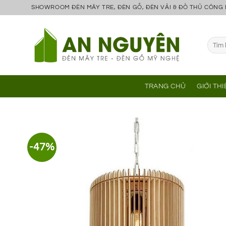
Bỏ
SHOWROOM ĐÈN MÂY TRE, ĐÈN GỖ, ĐÈN VẢI & ĐỒ THỦ CÔNG
qua
nội
Tìm
dung
kiếm:
TRANG CHỦ
GIỚI TH
-47%