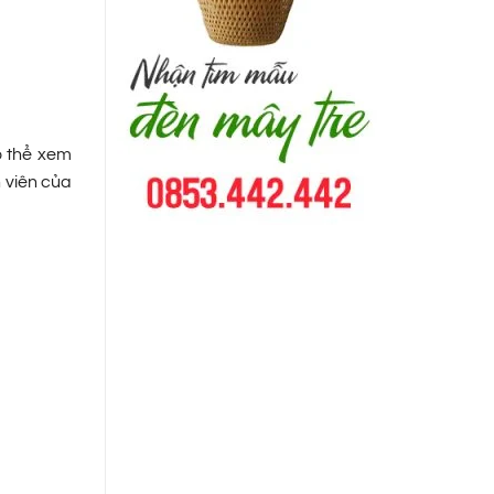
ó thể xem
n viên của