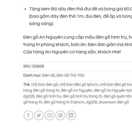
320.000 ₫.
Tặng kèm Bộ dây đèn thả đui đế và bóng giá 60.
(bao gồm dây đèn thả 1m, đui đèn, đế ốp và bó
sáng vàng).
Đèn gỗ An Nguyên cung cấp mẫu đèn gỗ hình trụ, hỗ
trang trí phòng khách, bàn ăn. Đèn đơn giản mà khá
Cửa hàng An Nguyên có hàng sẵn, khách nhé!
SKU:
DG028
Danh mục:
Đèn Gỗ
,
Đèn Gỗ Thả Trần
Thẻ:
chỗ bán đèn gỗ
,
chỗ bán đèn gỗ tphcm
,
chỗ bán đèn gỗ tran
hàng đèn gỗ trang trí
,
đèn gỗ An Nguyên
,
đèn gỗ An Nguyên tp
dg028
,
đèn gỗ hình trụ
,
đèn gỗ hình trụ trang trí
,
đèn gỗ quận tân
gỗ trang trí
,
đèn gỗ trang trí ở tphcm
,
dg028
,
showroom đèn gỗ