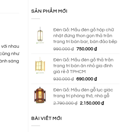
SẢN PHẨM MỚI
Đèn Gỗ: Mẫu đèn gỗ hộp chữ
nhật đứng thon gọn thả trần
trang trí bàn bar, bàn đảo bếp
 với nhau
Giá
Giá
990.000
₫
750.000
₫
 cũng như
gốc
hiện
Đèn Gỗ: Mẫu đèn gỗ thả trần
là:
tại
n ánh sáng
trang trí bàn ăn nhỏ gia đình
990.000 ₫.
là:
giá rẻ ở TPHCM
750.000 ₫.
Giá
Giá
930.000
₫
690.000
₫
gốc
hiện
Đèn Gỗ: Mẫu đèn gỗ lục giác
là:
tại
trang trí phòng thờ, nhà gỗ
930.000 ₫.
là:
Giá
Giá
2.790.000
₫
2.150.000
₫
690.000 ₫.
gốc
hiện
là:
tại
BÀI VIẾT MỚI
2.790.000 ₫.
là:
2.150.000 ₫.