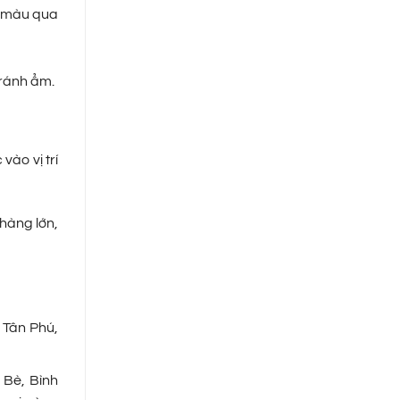
m màu qua
tránh ẩm.
ào vị trí
hàng lớn,
 Tân Phú,
 Bè, Bình