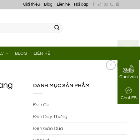
Giới thiệu
Blog
Liên hệ
Hỏi đáp
ÁC
BLOG
LIÊN HỆ
Gọi điện
Chat zalo
rang
DANH MỤC SẢN PHẨM
Chat FB
Đèn Cói
Đèn Dây Thừng
Đèn Gáo Dừa