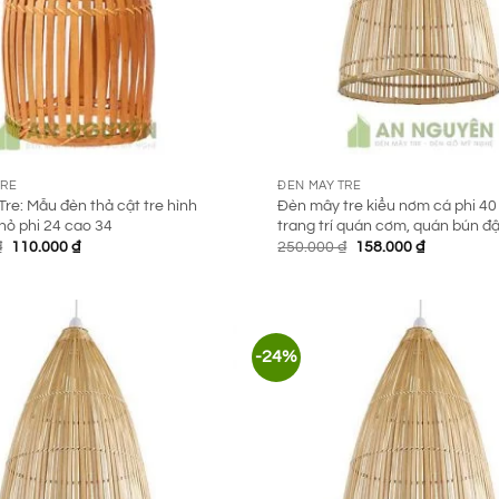
TRE
ĐÈN MÂY TRE
re: Mẫu đèn thả cật tre hình
Đèn mây tre kiểu nơm cá phi 4
hỏ phi 24 cao 34
trang trí quán cơm, quán bún đ
Giá
Giá
Giá
Giá
₫
110.000
₫
250.000
₫
158.000
₫
gốc
hiện
gốc
hiện
là:
tại
là:
tại
230.000 ₫.
là:
250.000 ₫.
là:
110.000 ₫.
158.000 ₫.
-24%