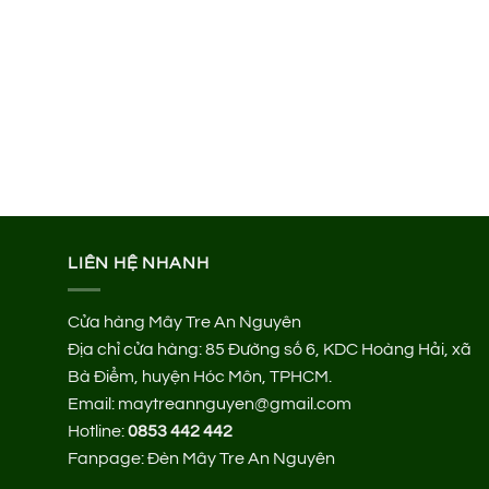
LIÊN HỆ NHANH
Cửa hàng Mây Tre An Nguyên
Địa chỉ cửa hàng:
85 Đường số 6, KDC Hoàng Hải, xã
Bà Điểm, huyện Hóc Môn, TPHCM.
Email: maytreannguyen@gmail.com
Hotline:
0853 442 442
Fanpage:
Đèn Mây Tre An Nguyên