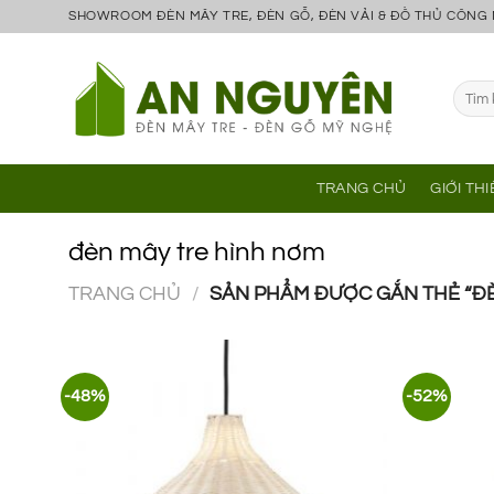
Bỏ
SHOWROOM ĐÈN MÂY TRE, ĐÈN GỖ, ĐÈN VẢI & ĐỒ THỦ CÔNG
qua
nội
Tìm
dung
kiếm:
TRANG CHỦ
GIỚI TH
đèn mây tre hình nơm
TRANG CHỦ
/
SẢN PHẨM ĐƯỢC GẮN THẺ “ĐÈ
-48%
-52%