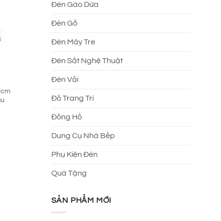
Đèn Gáo Dừa
Đèn Gỗ
Đèn Mây Tre
Đèn Sắt Nghệ Thuật
Đèn Vải
0 cm
Đồ Trang Trí
ậu
Đồng Hồ
Dung Cụ Nhà Bếp
Phụ Kiện Đèn
Quà Tặng
SẢN PHẨM MỚI