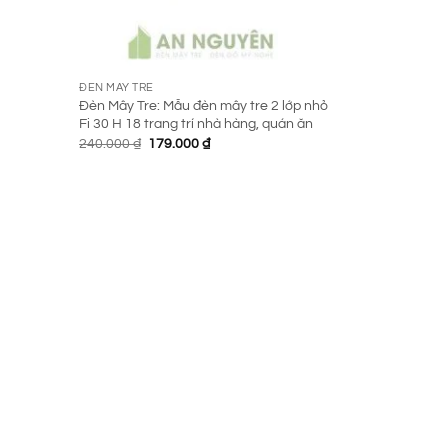
ĐÈN MÂY TRE
Đèn Mây Tre: Mẫu đèn mây tre 2 lớp nhỏ
Fi 30 H 18 trang trí nhà hàng, quán ăn
Giá
Giá
240.000
₫
179.000
₫
gốc
hiện
là:
tại
240.000 ₫.
là:
179.000 ₫.