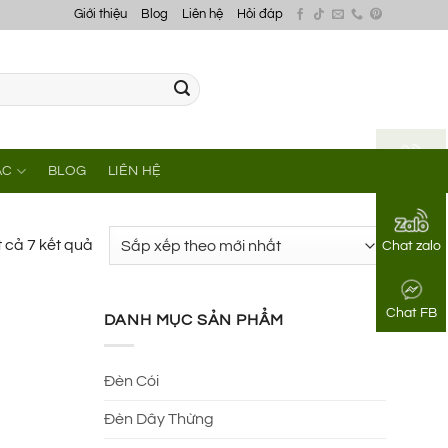
Giới thiệu
Blog
Liên hệ
Hỏi đáp
ÁC
BLOG
LIÊN HỆ
Gọi điện
Đã
t cả 7 kết quả
Chat zalo
sắp
xếp
Chat FB
theo
DANH MỤC SẢN PHẨM
mới
nhất
Đèn Cói
Đèn Dây Thừng