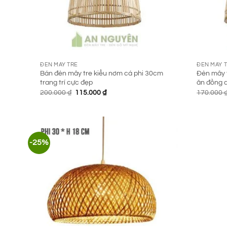
ĐÈN MÂY TRE
ĐÈN MÂY 
Bán đèn mây tre kiểu nơm cá phi 30cm
Đèn mây t
trang trí cực đẹp
ăn đồng q
Giá
Giá
200.000
₫
115.000
₫
170.000
gốc
hiện
là:
tại
200.000 ₫.
là:
115.000 ₫.
-25%