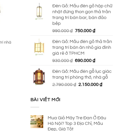
Đèn Gỗ: Mẫu đèn gỗ hộp chữ
nhật đứng thon gọn thả trần
trang trí bàn bar, bàn đảo
bếp
Giá
Giá
990.000
₫
750.000
₫
gốc
hiện
Đèn Gỗ: Mẫu đèn gỗ thả trần
rí nhà
là:
tại
trang trí bàn ăn nhỏ gia đình
990.000 ₫.
là:
giá rẻ ở TPHCM
750.000 ₫.
Giá
Giá
930.000
₫
690.000
₫
gốc
hiện
Đèn Gỗ: Mẫu đèn gỗ lục giác
là:
tại
trang trí phòng thờ, nhà gỗ
930.000 ₫.
là:
Giá
Giá
2.790.000
₫
2.150.000
₫
690.000 ₫.
gốc
hiện
là:
tại
BÀI VIẾT MỚI
2.790.000 ₫.
là:
2.150.000 ₫.
Mua Giỏ Mây Tre Đan Ở Đâu
Hà Nội? Top 3 Địa Chỉ, Mẫu
Đẹp, Giá Tốt