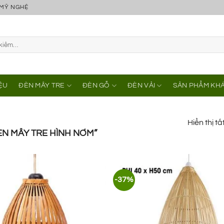
 MỸ NGHỆ
IỆU
ĐÈN MÂY TRE
ĐÈN GỖ
ĐÈN VẢI
SẢN PHẨM KH
Hiển thị tấ
N MÂY TRE HÌNH NƠM”
-37%