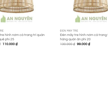
TRE
ĐÈN MÂY TRE
re hình nơm cá trang trí quán
Đèn mây tre hình nơm cá trang t
uê phi 25
hàng quán ăn phi 20
Giá
Giá
Giá
Giá
₫
110.000
₫
130.000
₫
99.000
₫
gốc
hiện
gốc
hiện
là:
tại
là:
tại
170.000 ₫.
là:
130.000 ₫.
là:
110.000 ₫.
99.000 ₫.