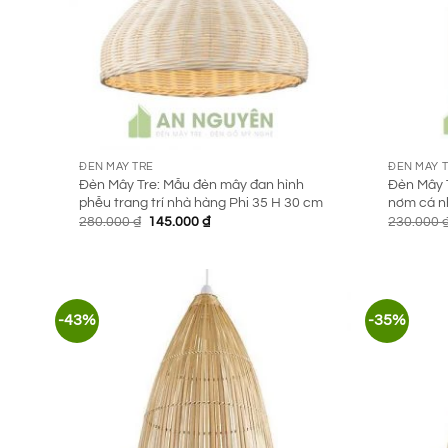
ĐÈN MÂY TRE
ĐÈN MÂY 
Đèn Mây Tre: Mẫu đèn mây đan hình
Đèn Mây T
phễu trang trí nhà hàng Phi 35 H 30 cm
nơm cá n
Giá
Giá
280.000
₫
145.000
₫
230.000
gốc
hiện
là:
tại
280.000 ₫.
là:
145.000 ₫.
-43%
-35%