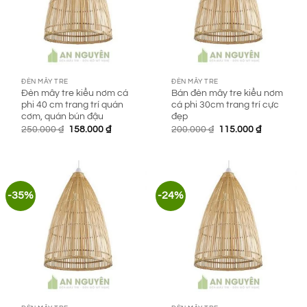
ĐÈN MÂY TRE
ĐÈN MÂY TRE
Đèn mây tre kiểu nơm cá
Bán đèn mây tre kiểu nơm
phi 40 cm trang trí quán
cá phi 30cm trang trí cực
cơm, quán bún đậu
đẹp
Giá
Giá
Giá
Giá
250.000
₫
158.000
₫
200.000
₫
115.000
₫
gốc
hiện
gốc
hiện
là:
tại
là:
tại
250.000 ₫.
là:
200.000 ₫.
là:
158.000 ₫.
115.000 ₫.
-35%
-24%