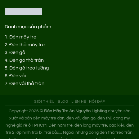
Danh mục sản phẩm
1.
Đèn mây tre
2.
Đèn thả mây tre
3.
Đèn gỗ
4.
Đèn gỗ thả trần
5.
Đèn gỗ treo tường
6.
Đèn vải
7.
Đèn vải thả trần
GIỚI THIỆU
BLOG
LIÊN HỆ
HỎI ĐÁP
Copyright 2026 ©
Đèn Mây Tre An Nguyên Lighting
chuyên sản
xuất và bán đèn mây tre đan, đèn vải, đèn gỗ, đèn thủ công mỹ
nghệ giá rẻ ở TPHCM. Đèn nơm tre, đèn lồng mây tre, các kiểu đèn
tre 2 lớp hình trái bí, trái bầu... Ngoài những dòng đèn thả treo trần,