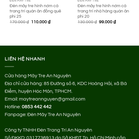
ĐÈN MÂY TRE
ĐÈN MÂY TRE
Đèn mây tre hình nơm cá
Đèn mây tre hình nơm cá
trang trí quán ăn đồng quê
trang trí nhà hàng quán ăn
phi 25
phi 20
Giá
Giá
Giá
Giá
170.000
₫
110.000
₫
130.000
₫
99.000
₫
gốc
hiện
gốc
hiện
là:
tại
là:
tại
170.000 ₫.
là:
130.000 ₫.
là:
110.000 ₫.
99.000 ₫.
LIÊN HỆ NHANH
Cửa hàng Mây Tre An Nguyên
Địa chỉ cửa hàng:
85 Đường số 6, KDC Hoàng Hải, xã Bà
Điểm, huyện Hóc Môn, TPHCM.
Email: maytreannguyen@gmail.com
Hotline:
0853 442 442
Fanpage:
Đèn Mây Tre An Nguyên
Công ty TNHH Đèn Trang Trí An Nguyên
Số ĐKKD: 0317736913 do Sở KHĐT Tp. Hồ Chí Minh cấp