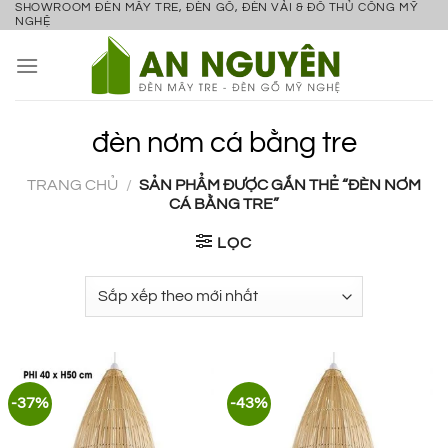
SHOWROOM ĐÈN MÂY TRE, ĐÈN GỖ, ĐÈN VẢI & ĐỒ THỦ CÔNG MỸ
Bỏ
NGHỆ
qua
nội
dung
đèn nơm cá bằng tre
TRANG CHỦ
/
SẢN PHẨM ĐƯỢC GẮN THẺ “ĐÈN NƠM
CÁ BẰNG TRE”
LỌC
-37%
-43%