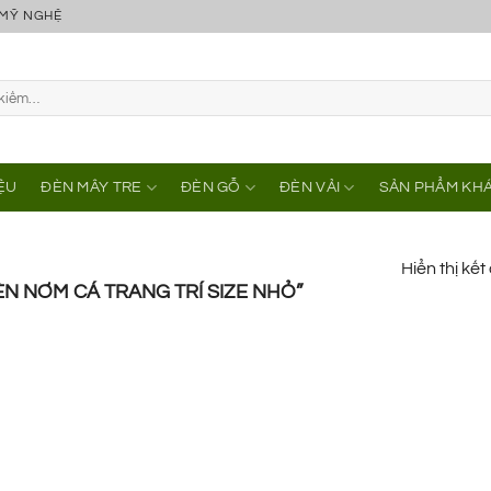
 MỸ NGHỆ
IỆU
ĐÈN MÂY TRE
ĐÈN GỖ
ĐÈN VẢI
SẢN PHẨM KH
Hiển thị kế
N NƠM CÁ TRANG TRÍ SIZE NHỎ”