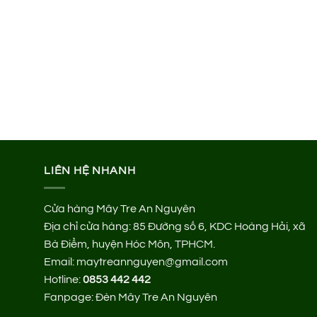
LIÊN HỆ NHANH
Cửa hàng Mây Tre An Nguyên
Địa chỉ cửa hàng:
85 Đường số 6, KDC Hoàng Hải, xã
Bà Điểm, huyện Hóc Môn, TPHCM.
Email: maytreannguyen@gmail.com
Hotline:
0853 442 442
Fanpage:
Đèn Mây Tre An Nguyên