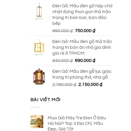
Đèn Gỗ: Mẫu đèn gỗ hộp chữ
nhật đứng thon gọn thả trần
trang trí bàn bar, bàn đảo
bếp
Giá
Giá
990.000
₫
750.000
₫
gốc
hiện
Đèn Gỗ: Mẫu đèn gỗ thả trần
là:
tại
trang trí bàn ăn nhỏ gia đình
990.000 ₫.
là:
giá rẻ ở TPHCM
750.000 ₫.
Giá
Giá
930.000
₫
690.000
₫
gốc
hiện
Đèn Gỗ: Mẫu đèn gỗ lục giác
là:
tại
trang trí phòng thờ, nhà gỗ
930.000 ₫.
là:
Giá
Giá
2.790.000
₫
2.150.000
₫
690.000 ₫.
gốc
hiện
là:
tại
BÀI VIẾT MỚI
2.790.000 ₫.
là:
2.150.000 ₫.
Mua Giỏ Mây Tre Đan Ở Đâu
Hà Nội? Top 3 Địa Chỉ, Mẫu
Đẹp, Giá Tốt