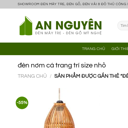
Bỏ
SHOWROOM ĐÈN MÂY TRE, ĐÈN GỖ, ĐÈN VẢI & ĐỒ THỦ CÔNG
qua
nội
Tìm
dung
kiếm:
TRANG CHỦ
GIỚI TH
đèn nơm cá trang trí size nhỏ
TRANG CHỦ
/
SẢN PHẨM ĐƯỢC GẮN THẺ “ĐÈ
-55%