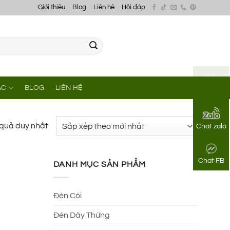
Giới thiệu
Blog
Liên hệ
Hỏi đáp
ÁC
BLOG
LIÊN HỆ
Gọi điện
t quả duy nhất
Chat zalo
Chat FB
DANH MỤC SẢN PHẨM
Đèn Cói
Đèn Dây Thừng