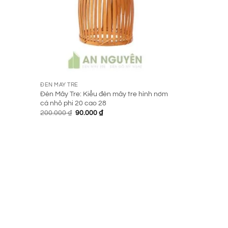
ĐÈN MÂY TRE
Đèn Mây Tre: Kiểu đèn mây tre hình nơm
cá nhỏ phi 20 cao 28
Giá
Giá
200.000
₫
90.000
₫
gốc
hiện
là:
tại
200.000 ₫.
là:
90.000 ₫.