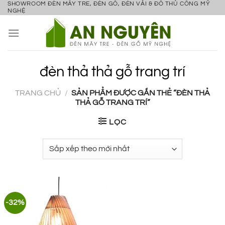
SHOWROOM ĐÈN MÂY TRE, ĐÈN GỖ, ĐÈN VẢI & ĐỒ THỦ CÔNG MỸ
Bỏ
NGHỆ
qua
nội
dung
đèn thả thả gỗ trang trí
TRANG CHỦ
/
SẢN PHẨM ĐƯỢC GẮN THẺ “ĐÈN THẢ
THẢ GỖ TRANG TRÍ”
LỌC
-32%