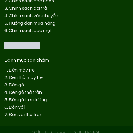
2.
Chính sách bảo hành
3.
Chính sách đổi trả
4.
Chính sách vận chuyển
5.
Hướng dẫn mua hàng
6.
Chính sách bảo mật
Danh mục sản phẩm
1.
Đèn mây tre
2.
Đèn thả mây tre
3.
Đèn gỗ
4.
Đèn gỗ thả trần
5.
Đèn gỗ treo tường
6.
Đèn vải
7.
Đèn vải thả trần
GIỚI THIỆU
BLOG
LIÊN HỆ
HỎI ĐÁP