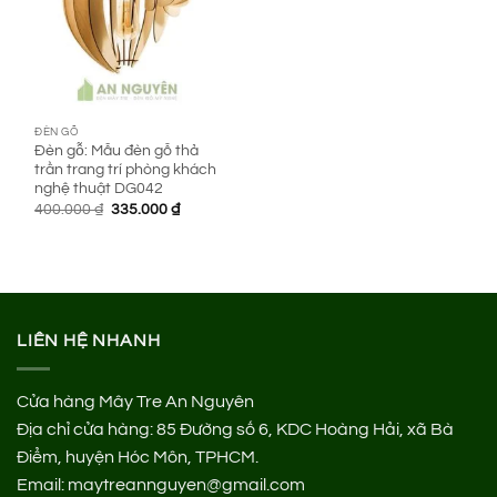
ĐÈN GỖ
Đèn gỗ: Mẫu đèn gỗ thả
trần trang trí phòng khách
nghệ thuật DG042
Giá
Giá
400.000
₫
335.000
₫
gốc
hiện
là:
tại
400.000 ₫.
là:
335.000 ₫.
LIÊN HỆ NHANH
Cửa hàng Mây Tre An Nguyên
Địa chỉ cửa hàng:
85 Đường số 6, KDC Hoàng Hải, xã Bà
Điểm, huyện Hóc Môn, TPHCM.
Email: maytreannguyen@gmail.com