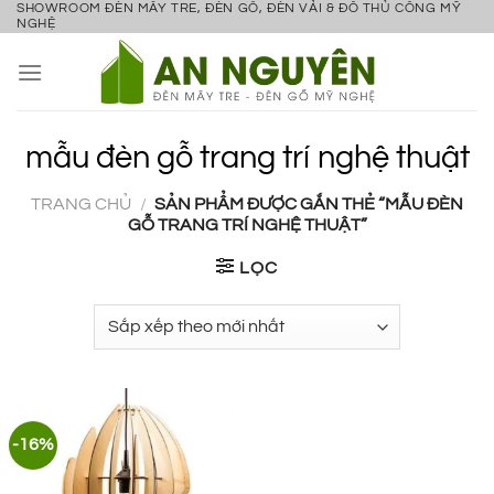
SHOWROOM ĐÈN MÂY TRE, ĐÈN GỖ, ĐÈN VẢI & ĐỒ THỦ CÔNG MỸ
Bỏ
NGHỆ
qua
nội
dung
mẫu đèn gỗ trang trí nghệ thuật
TRANG CHỦ
/
SẢN PHẨM ĐƯỢC GẮN THẺ “MẪU ĐÈN
GỖ TRANG TRÍ NGHỆ THUẬT”
LỌC
-16%