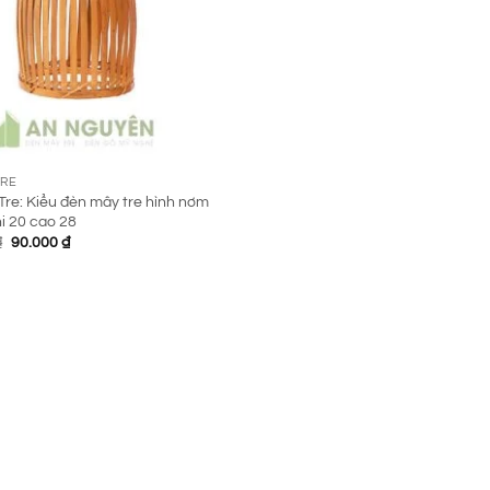
TRE
re: Kiểu đèn mây tre hình nơm
i 20 cao 28
Giá
Giá
₫
90.000
₫
gốc
hiện
là:
tại
200.000 ₫.
là:
90.000 ₫.