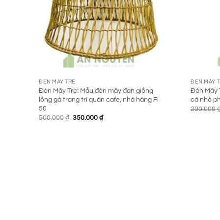
ĐÈN MÂY TRE
ĐÈN MÂY 
Đèn Mây Tre: Mẫu đèn mây đan giống
Đèn Mây T
lồng gà trang trí quán cafe, nhà hàng Fi
cá nhỏ ph
50
200.000
Giá
Giá
500.000
₫
350.000
₫
gốc
hiện
là:
tại
500.000 ₫.
là:
350.000 ₫.