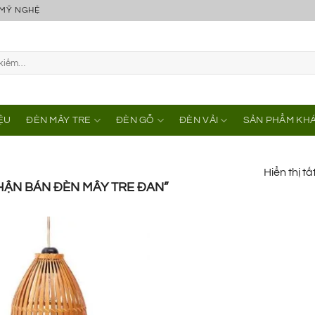
 MỸ NGHỆ
IỆU
ĐÈN MÂY TRE
ĐÈN GỖ
ĐÈN VẢI
SẢN PHẨM KH
Hiển thị tấ
ẬN BÁN ĐÈN MÂY TRE ĐAN”