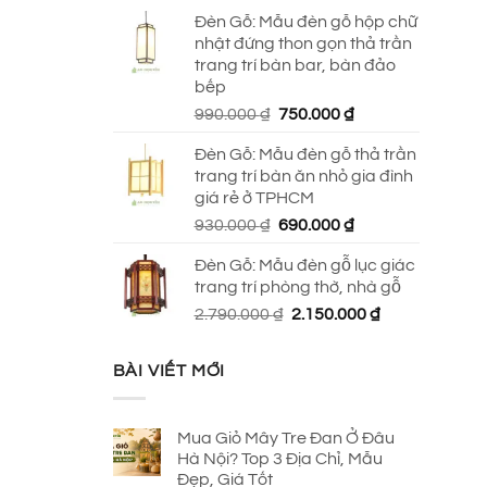
Đèn Gỗ: Mẫu đèn gỗ hộp chữ
nhật đứng thon gọn thả trần
trang trí bàn bar, bàn đảo
bếp
Giá
Giá
990.000
₫
750.000
₫
gốc
hiện
Đèn Gỗ: Mẫu đèn gỗ thả trần
là:
tại
trang trí bàn ăn nhỏ gia đình
990.000 ₫.
là:
giá rẻ ở TPHCM
750.000 ₫.
Giá
Giá
930.000
₫
690.000
₫
gốc
hiện
Đèn Gỗ: Mẫu đèn gỗ lục giác
là:
tại
trang trí phòng thờ, nhà gỗ
930.000 ₫.
là:
Giá
Giá
2.790.000
₫
2.150.000
₫
690.000 ₫.
gốc
hiện
là:
tại
BÀI VIẾT MỚI
2.790.000 ₫.
là:
2.150.000 ₫.
Mua Giỏ Mây Tre Đan Ở Đâu
Hà Nội? Top 3 Địa Chỉ, Mẫu
Đẹp, Giá Tốt