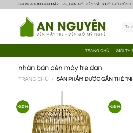
Bỏ
SHOWROOM ĐÈN MÂY TRE, ĐÈN GỖ, ĐÈN VẢI & ĐỒ THỦ CÔNG
qua
nội
Tìm
dung
kiếm:
TRANG CHỦ
GIỚI TH
nhận bán đèn mây tre đan
TRANG CHỦ
/
SẢN PHẨM ĐƯỢC GẮN THẺ “NH
-30%
-55%