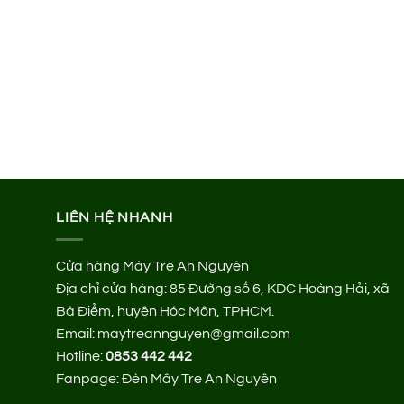
LIÊN HỆ NHANH
Cửa hàng Mây Tre An Nguyên
Địa chỉ cửa hàng:
85 Đường số 6, KDC Hoàng Hải, xã
Bà Điểm, huyện Hóc Môn, TPHCM.
Email: maytreannguyen@gmail.com
Hotline:
0853 442 442
Fanpage:
Đèn Mây Tre An Nguyên