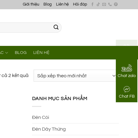
Giới thiệu
Blog
Liên hệ
Hỏi đáp
ÁC
BLOG
LIÊN HỆ
Gọi điện
Đã
t cả 2 kết quả
Chat zalo
sắp
xếp
Chat FB
theo
DANH MỤC SẢN PHẨM
mới
nhất
Đèn Cói
Đèn Dây Thừng