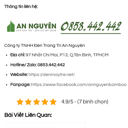
Thông tin liên hệ:
Công ty TNHH Đèn Trang Trí An Nguyên
Địa chỉ:
97 Nhất Chi Mai, P13, Q.Tân Bình, TPHCM
Hotline/ Zalo:
0853.442.442
Website:
https://denmaytre.net/
Fanpage:
https://www.facebook.com/annguyenbamboo
4.9/5 - (7 bình chọn)
Bài Viết Liên Quan: