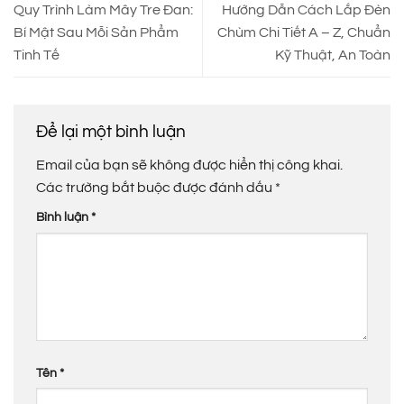
Quy Trình Làm Mây Tre Đan:
Hướng Dẫn Cách Lắp Đèn
Bí Mật Sau Mỗi Sản Phẩm
Chùm Chi Tiết A – Z, Chuẩn
Tinh Tế
Kỹ Thuật, An Toàn
Để lại một bình luận
Email của bạn sẽ không được hiển thị công khai.
Các trường bắt buộc được đánh dấu
*
Bình luận
*
Tên
*