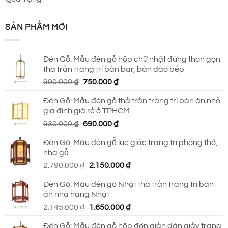
SẢN PHẨM MỚI
Đèn Gỗ: Mẫu đèn gỗ hộp chữ nhật đứng thon gọn
thả trần trang trí bàn bar, bàn đảo bếp
Giá
Giá
990.000
₫
750.000
₫
gốc
hiện
Đèn Gỗ: Mẫu đèn gỗ thả trần trang trí bàn ăn nhỏ
là:
tại
gia đình giá rẻ ở TPHCM
990.000 ₫.
là:
Giá
Giá
930.000
₫
690.000
₫
750.000 ₫.
gốc
hiện
Đèn Gỗ: Mẫu đèn gỗ lục giác trang trí phòng thờ,
là:
tại
nhà gỗ
930.000 ₫.
là:
Giá
Giá
2.790.000
₫
2.150.000
₫
690.000 ₫.
gốc
hiện
Đèn Gỗ: Mẫu đèn gỗ Nhật thả trần trang trí bàn
là:
tại
ăn nhà hàng Nhật
2.790.000 ₫.
là:
Giá
Giá
2.145.000
₫
1.650.000
₫
2.150.000 ₫.
gốc
hiện
Đèn Gỗ: Mẫu đèn gỗ hộp đơn giản dán giấy trang
là:
tại