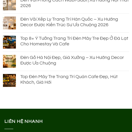
Đèn Vải Phong Cách Wabi-Sabi | Xu Hướng Nội Thất
2026
Đèn Vải Xếp Ly Trang Trí Hàn Quốc – Xu Hướng
Decor Được Kiến Trúc Sư Ưa Chuộng 2026
Top 8+ Ý Tưởng Trang Trí Đèn Mây Tre Đẹp Ở Đà Lạt
Cho Homestay Và Cafe
Đèn Gỗ Hà Nội Đẹp, Giá Xưởng – Xu Hướng Decor
Được Ưa Chuộng
Top Đèn Mây Tre Trang Trí Quán Cafe Đẹp, Hút
Khách, Giá Hời
LIÊN HỆ NHANH