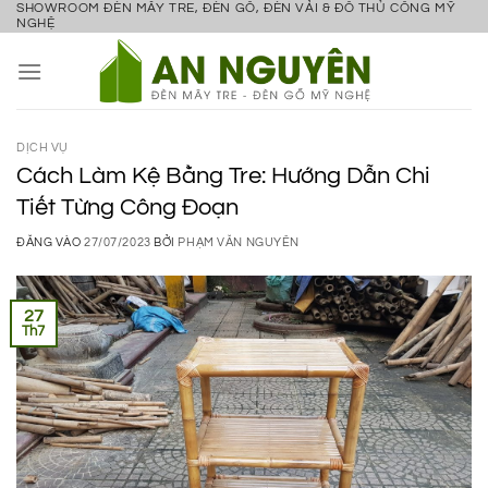
SHOWROOM ĐÈN MÂY TRE, ĐÈN GỖ, ĐÈN VẢI & ĐỒ THỦ CÔNG MỸ
Bỏ
NGHỆ
qua
nội
dung
DỊCH VỤ
Cách Làm Kệ Bằng Tre: Hướng Dẫn Chi
Tiết Từng Công Đoạn
ĐĂNG VÀO
27/07/2023
BỞI
PHẠM VĂN NGUYÊN
27
Th7