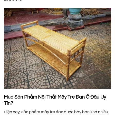
Mua Sản Phẩm Nội Thất Mây Tre Đan Ở Đâu Uy
Tín?
Hiện nay,
sản phẩm mây tre đan
được bày bán khá nhiều