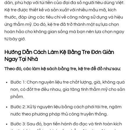
dân, phù hợp với túi tiền của đại đa số người tiêu dùng Việt.
Kệ tre được thiết kế và sản xuất với nhiều mẫu mã, kích
thước, đáp ứng các tiêu chí về công năng sử dụng và hiệu
ứng thẩm mỹ. Do đó, kệ tre đã trở thành một sự lựa chọn
hoàn hảo cho không gian sống mà bạn nên lựa chọn ngay
từ bây giờ.
Hướng Dẫn Cách Làm Kệ Bằng Tre Đơn Giản
Ngay Tại Nhà
Theo đó, các làm kệ sách bằng tre, kệ tre để đồ như sau:
Bước 1: Chọn nguyên liệu tre chất lượng, già, không quá
non, có đốt tre đều nhau, gia tăng tính thẩm mỹ cho sản
phẩm.
Bước 2: Xử lý nguyên liệu bằng cách phơi tái tre, ngâm
nước theo phương pháp thủ công truyền thống.
Bước 3: Sau đó, bạn tiến hành đo đạc và tính toán kích