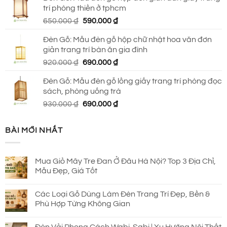
trí phòng thiền ở tphcm
2.145.000 ₫.
là:
Giá
Giá
650.000
₫
590.000
₫
1.650.000 ₫.
gốc
hiện
Đèn Gỗ: Mẫu đèn gỗ hộp chữ nhật hoa văn đơn
là:
tại
giản trang trí bàn ăn gia đình
650.000 ₫.
là:
Giá
Giá
920.000
₫
690.000
₫
590.000 ₫.
gốc
hiện
Đèn Gỗ: Mẫu đèn gỗ lồng giấy trang trí phòng đọc
là:
tại
sách, phòng uống trà
920.000 ₫.
là:
Giá
Giá
930.000
₫
690.000
₫
690.000 ₫.
gốc
hiện
là:
tại
BÀI MỚI NHẤT
930.000 ₫.
là:
690.000 ₫.
Mua Giỏ Mây Tre Đan Ở Đâu Hà Nội? Top 3 Địa Chỉ,
Mẫu Đẹp, Giá Tốt
Các Loại Gỗ Dùng Làm Đèn Trang Trí Đẹp, Bền &
Phù Hợp Từng Không Gian