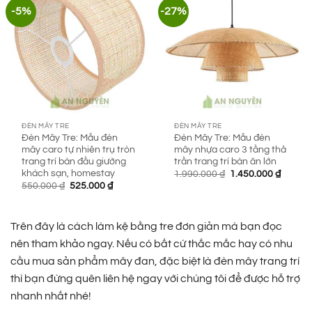
-5%
-27%
ĐÈN MÂY TRE
ĐÈN MÂY TRE
Đèn Mây Tre: Mẫu đèn
Đèn Mây Tre: Mẫu đèn
mây caro tự nhiên trụ tròn
mây nhựa caro 3 tầng thả
trang trí bàn đầu giường
trần trang trí bàn ăn lớn
khách sạn, homestay
Giá
Giá
1.990.000
₫
1.450.000
₫
gốc
hiện
Giá
Giá
550.000
₫
525.000
₫
là:
tại
gốc
hiện
1.990.000 ₫.
là:
là:
tại
1.450.0
550.000 ₫.
là:
525.000 ₫.
Trên đây là cách làm kệ bằng tre đơn giản mà bạn đọc
nên tham khảo ngay. Nếu có bất cứ thắc mắc hay có nhu
cầu mua sản phẩm mây đan, đặc biệt là đèn mây trang trí
thì bạn đừng quên liên hệ ngay với chúng tôi để được hỗ trợ
nhanh nhất nhé!