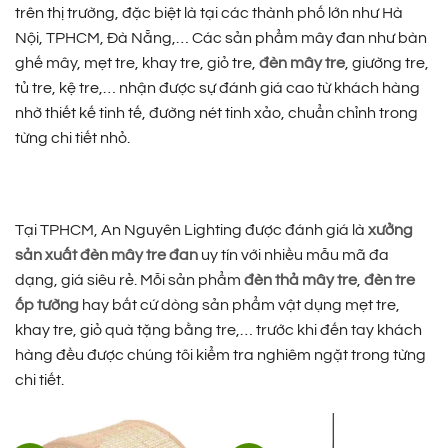
trên thị trường, đặc biệt là tại các thành phố lớn như Hà
Nội, TPHCM, Đà Nẵng,… Các sản phẩm mây đan như bàn
ghế mây, mẹt tre, khay tre, giỏ tre,
đèn mây tre
, giường tre,
tủ tre, kệ tre,… nhận được sự đánh giá cao từ khách hàng
nhờ thiết kế tinh tế, đường nét tinh xảo, chuẩn chỉnh trong
từng chi tiết nhỏ.
Tại TPHCM, An Nguyên Lighting được đánh giá là
xưởng
sản xuất đèn mây tre đan
uy tín với nhiều mẫu mã đa
dạng, giá siêu rẻ. Mỗi sản phẩm
đèn thả mây tre
,
đèn tre
ốp tường
hay bất cứ dòng sản phẩm vật dụng mẹt tre,
khay tre, giỏ quà tặng bằng tre,… trước khi đến tay khách
hàng đều được chúng tôi kiểm tra nghiêm ngặt trong từng
chi tiết.