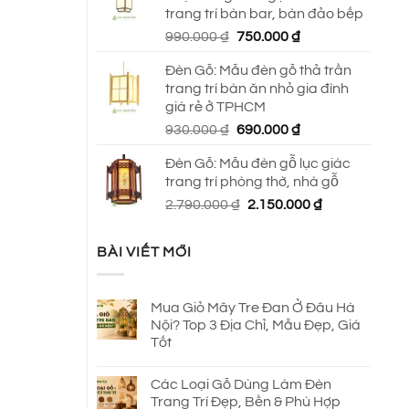
trang trí bàn bar, bàn đảo bếp
Giá
Giá
990.000
₫
750.000
₫
gốc
hiện
Đèn Gỗ: Mẫu đèn gỗ thả trần
là:
tại
trang trí bàn ăn nhỏ gia đình
990.000 ₫.
là:
giá rẻ ở TPHCM
750.000 ₫.
Giá
Giá
930.000
₫
690.000
₫
gốc
hiện
Đèn Gỗ: Mẫu đèn gỗ lục giác
là:
tại
trang trí phòng thờ, nhà gỗ
930.000 ₫.
là:
Giá
Giá
2.790.000
₫
2.150.000
₫
690.000 ₫.
gốc
hiện
là:
tại
BÀI VIẾT MỚI
2.790.000 ₫.
là:
2.150.000 ₫.
Mua Giỏ Mây Tre Đan Ở Đâu Hà
Nội? Top 3 Địa Chỉ, Mẫu Đẹp, Giá
Tốt
Các Loại Gỗ Dùng Làm Đèn
Trang Trí Đẹp, Bền & Phù Hợp