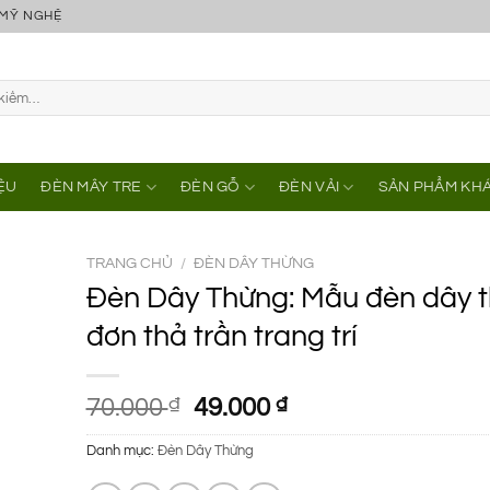
 MỸ NGHỆ
IỆU
ĐÈN MÂY TRE
ĐÈN GỖ
ĐÈN VẢI
SẢN PHẨM KH
TRANG CHỦ
/
ĐÈN DÂY THỪNG
Đèn Dây Thừng: Mẫu đèn dây 
đơn thả trần trang trí
Giá
Giá
70.000
₫
49.000
₫
gốc
hiện
Danh mục:
Đèn Dây Thừng
là:
tại
70.000 ₫.
là: