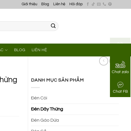
Giới thiệu
Blog
Liên hệ
Hỏi đáp
ÁC
BLOG
LIÊN HỆ
Gọi điện
Chat zalo
thừng
DANH MỤC SẢN PHẨM
Chat FB
Đèn Cói
Đèn Dây Thừng
Đèn Gáo Dừa