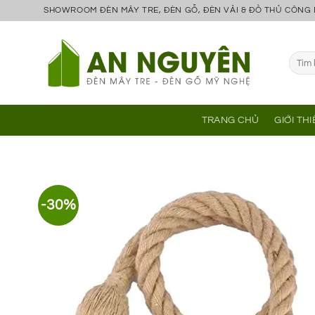
Bỏ
SHOWROOM ĐÈN MÂY TRE, ĐÈN GỖ, ĐÈN VẢI & ĐỒ THỦ CÔNG
qua
nội
Tìm
dung
kiếm:
TRANG CHỦ
GIỚI TH
-30%