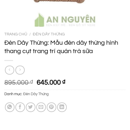
TRANG CHỦ
/
ĐÈN DÂY THỪNG
Đèn Dây Thừng: Mẫu đèn dây thừng hình
thang cụt trang trí quán trà sữa
Giá
Giá
895.000
₫
645.000
₫
gốc
hiện
Danh mục:
Đèn Dây Thừng
là:
tại
895.000 ₫.
là:
645.000 ₫.