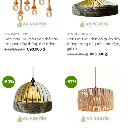
ĐÈN DÂY THỪNG
ĐÈN DÂY THỪNG
Đèn Mây Tre: Mẫu đèn thả cây
Đèn Gỗ: Mẫu đèn gỗ quấn dây
tre quấn dây thừng 6 đui đèn
thừng trang trí quán cafe đẹp,
giá rẻ
Giá
Giá
1.150.000
₫
890.000
₫
gốc
hiện
Giá
Giá
1.900.000
₫
495.000
₫
là:
tại
gốc
hiện
1.150.000 ₫.
là:
là:
tại
890.000 ₫.
1.900.000 ₫.
là:
495.000 ₫.
-80%
-37%