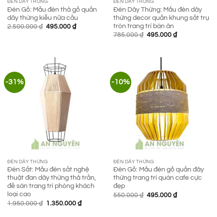
ĐÈN DÂY THỪNG
ĐÈN DÂY THỪNG
Đèn Gỗ: Mẫu đèn thả gỗ quấn
Đèn Dây Thừng: Mẫu đèn dây
dây thừng kiểu nửa cầu
thừng decor quấn khung sắt trụ
tròn trang trí bàn ăn
Giá
Giá
2.500.000
₫
495.000
₫
gốc
hiện
Giá
Giá
785.000
₫
495.000
₫
là:
tại
gốc
hiện
2.500.000 ₫.
là:
là:
tại
495.000 ₫.
785.000 ₫.
là:
495.000 ₫.
-31%
-10%
ĐÈN DÂY THỪNG
ĐÈN DÂY THỪNG
Đèn Sắt: Mẫu đèn sắt nghệ
Đèn Gỗ: Mẫu đèn gỗ quấn đây
thuật đan dây thừng thả trần,
thừng trang trí quán cafe cực
đề sàn trang trí phòng khách
đẹp
loại cao
Giá
Giá
550.000
₫
495.000
₫
gốc
hiện
Giá
Giá
1.950.000
₫
1.350.000
₫
là:
tại
gốc
hiện
550.000 ₫.
là:
là:
tại