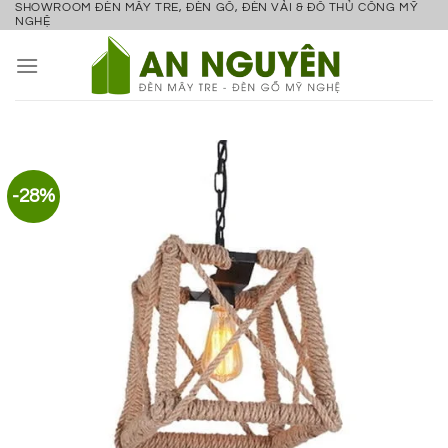
SHOWROOM ĐÈN MÂY TRE, ĐÈN GỖ, ĐÈN VẢI & ĐỒ THỦ CÔNG MỸ
Bỏ
NGHỆ
qua
nội
dung
-28%