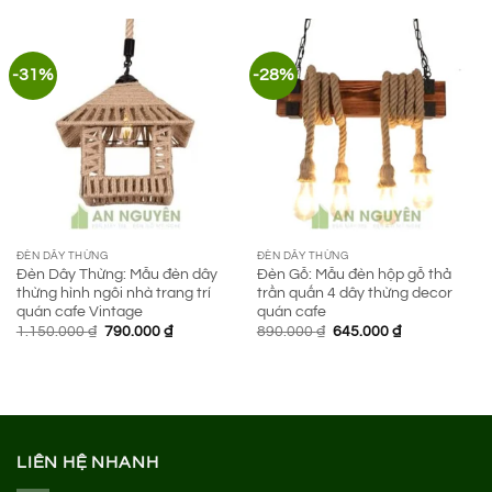
495.000 ₫.
1.950.000 ₫.
là:
1.350.000 ₫.
-31%
-28%
ĐÈN DÂY THỪNG
ĐÈN DÂY THỪNG
Đèn Dây Thừng: Mẫu đèn dây
Đèn Gỗ: Mẫu đèn hộp gỗ thả
thừng hình ngôi nhà trang trí
trần quấn 4 dây thừng decor
quán cafe Vintage
quán cafe
Giá
Giá
Giá
Giá
1.150.000
₫
790.000
₫
890.000
₫
645.000
₫
gốc
hiện
gốc
hiện
là:
tại
là:
tại
1.150.000 ₫.
là:
890.000 ₫.
là:
790.000 ₫.
645.000 ₫.
LIÊN HỆ NHANH