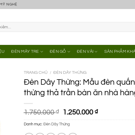
 MỸ NGHỆ
IỆU
ĐÈN MÂY TRE
ĐÈN GỖ
ĐÈN VẢI
SẢN PHẨM KH
TRANG CHỦ
/
ĐÈN DÂY THỪNG
Đèn Dây Thừng: Mẫu đèn quấn
thừng thả trần bàn ăn nhà hàn
Giá
Giá
1.750.000
₫
1.250.000
₫
gốc
hiện
Danh mục:
Đèn Dây Thừng
là:
tại
1.750.000 ₫.
là: