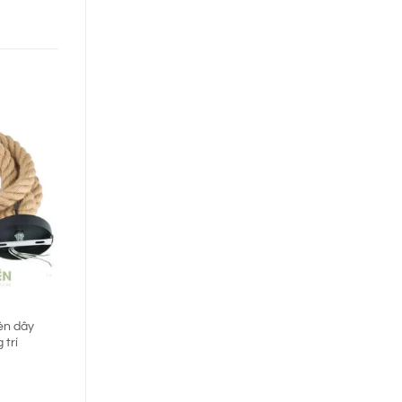
èn dây
 trí
n