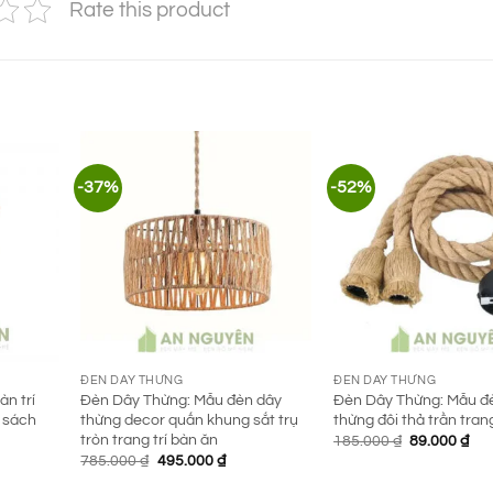
Rate this product
-37%
-52%
ĐÈN DÂY THỪNG
ĐÈN DÂY THỪNG
n trí
Đèn Dây Thừng: Mẫu đèn dây
Đèn Dây Thừng: Mẫu đ
 sách
thừng decor quấn khung sắt trụ
thừng đôi thả trần trang
tròn trang trí bàn ăn
Giá
Giá
185.000
₫
89.000
₫
gốc
hiệ
Giá
Giá
785.000
₫
495.000
₫
là:
tại
n
gốc
hiện
185.000 ₫.
là:
là:
tại