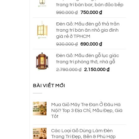
trang trí bàn bar, bàn đảo bếp
Giá
Giá
990.000
₫
750.000
₫
gốc
hiện
Đèn Gỗ: Mẫu đèn gỗ thả trần
là:
tại
trang trí bàn ăn nhỏ gia đình
990.000 ₫.
là:
giá rẻ ở TPHCM
750.000 ₫.
Giá
Giá
930.000
₫
690.000
₫
gốc
hiện
Đèn Gỗ: Mẫu đèn gỗ lục giác
là:
tại
trang trí phòng thờ, nhà gỗ
930.000 ₫.
là:
Giá
Giá
2.790.000
₫
2.150.000
₫
690.000 ₫.
gốc
hiện
là:
tại
BÀI VIẾT MỚI
2.790.000 ₫.
là:
2.150.000 ₫.
Mua Giỏ Mây Tre Đan Ở Đâu Hà
Nội? Top 3 Địa Chỉ, Mẫu Đẹp, Giá
Tốt
Các Loại Gỗ Dùng Làm Đèn
Trang Trí Đẹp, Bền & Phù Hợp