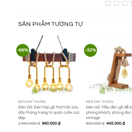
SẢN PHẨM TƯƠNG TỰ
-66%
-32%
ĐÈN DÂY THỪNG
ĐÈN DÂY THỪNG
Đèn Gỗ: Đèn hộp gỗ thả trần sáu
Đèn Gỗ: Mẫu đèn gỗ để bà
dây thừng trang trí quán cafe cực
phòng khách, phòng đọc
đẹp
vintage
Giá
Giá
Giá
Giá
2.950.000
₫
990.000
₫
650.000
₫
445.000
₫
gốc
hiện
gốc
hiệ
là:
tại
là:
tại