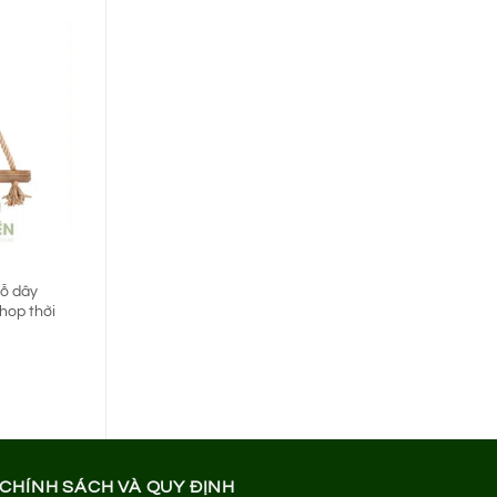
000 ₫.
ỗ dây
hop thời
á
ện
i
5.000 ₫.
CHÍNH SÁCH VÀ QUY ĐỊNH