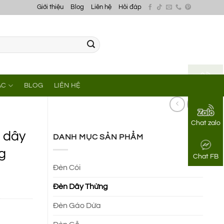
Giới thiệu
Blog
Liên hệ
Hỏi đáp
ÁC
BLOG
LIÊN HỆ
Gọi điện
Chat zalo
 dây
DANH MỤC SẢN PHẨM
g
Chat FB
Đèn Cói
Đèn Dây Thừng
Đèn Gáo Dừa