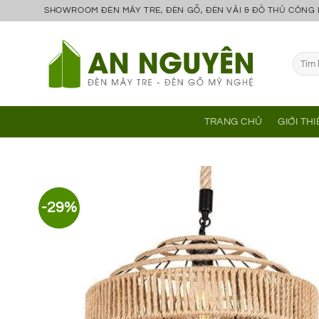
Bỏ
SHOWROOM ĐÈN MÂY TRE, ĐÈN GỖ, ĐÈN VẢI & ĐỒ THỦ CÔNG
qua
nội
Tìm
dung
kiếm:
TRANG CHỦ
GIỚI TH
-29%