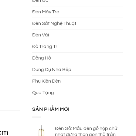
Đèn Gỗ
Đèn Mây Tre
Đèn Sắt Nghệ Thuật
Đèn Vải
Đồ Trang Trí
Đồng Hồ
Dung Cụ Nhà Bếp
Phụ Kiện Đèn
Quà Tặng
SẢN PHẨM MỚI
Đèn Gỗ: Mẫu đèn gỗ hộp chữ
hcm
nhật đứng thon gọn thả trần