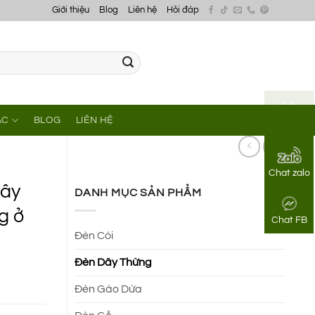
Giới thiệu
Blog
Liên hệ
Hỏi đáp
ÁC
BLOG
LIÊN HỆ
Gọi điện
Chat zalo
dây
DANH MỤC SẢN PHẨM
g ở
Chat FB
Đèn Cói
Đèn Dây Thừng
Đèn Gáo Dừa