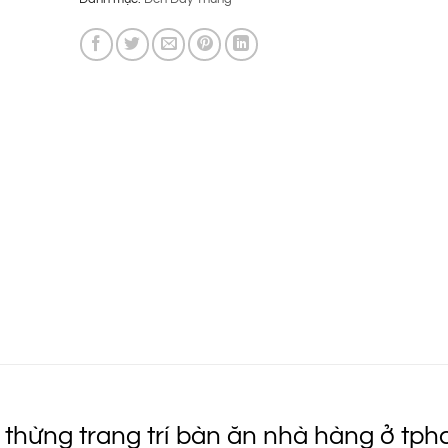
là:
tại
890.000 ₫.
là:
645.000 ₫.
thừng trang trí bàn ăn nhà hàng ở tp