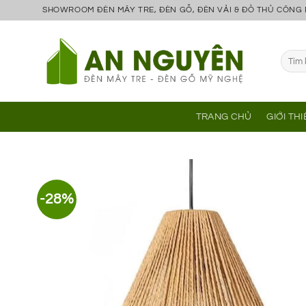
Bỏ
SHOWROOM ĐÈN MÂY TRE, ĐÈN GỖ, ĐÈN VẢI & ĐỒ THỦ CÔNG
qua
nội
Tìm
dung
kiếm:
TRANG CHỦ
GIỚI TH
-28%