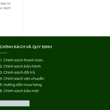
bàn trí
ọc sách
á
ện
i
5.000 ₫.
CHÍNH SÁCH VÀ QUY ĐỊNH
1.
Chính sách thanh toán
2.
Chính sách bảo hành
3.
Chính sách đổi trả
4.
Chính sách vận chuyển
5.
Hướng dẫn mua hàng
6.
Chính sách bảo mật