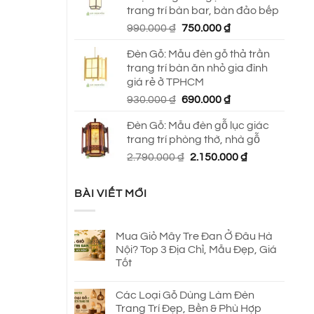
trang trí bàn bar, bàn đảo bếp
Giá
Giá
990.000
₫
750.000
₫
gốc
hiện
Đèn Gỗ: Mẫu đèn gỗ thả trần
là:
tại
trang trí bàn ăn nhỏ gia đình
990.000 ₫.
là:
giá rẻ ở TPHCM
750.000 ₫.
Giá
Giá
930.000
₫
690.000
₫
gốc
hiện
Đèn Gỗ: Mẫu đèn gỗ lục giác
là:
tại
trang trí phòng thờ, nhà gỗ
930.000 ₫.
là:
Giá
Giá
2.790.000
₫
2.150.000
₫
690.000 ₫.
gốc
hiện
là:
tại
BÀI VIẾT MỚI
2.790.000 ₫.
là:
2.150.000 ₫.
Mua Giỏ Mây Tre Đan Ở Đâu Hà
Nội? Top 3 Địa Chỉ, Mẫu Đẹp, Giá
Tốt
Các Loại Gỗ Dùng Làm Đèn
Trang Trí Đẹp, Bền & Phù Hợp