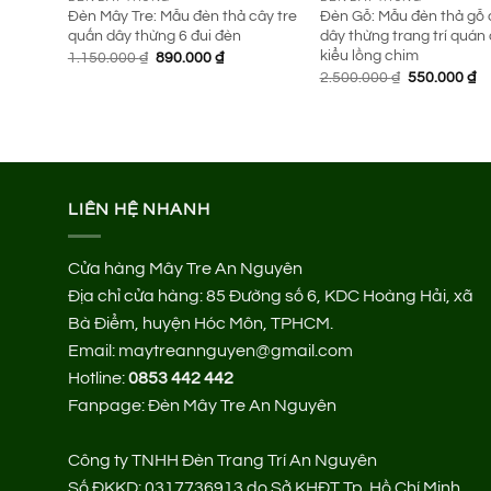
Đèn Mây Tre: Mẫu đèn thả cây tre
Đèn Gỗ: Mẫu đèn thả gỗ
quấn dây thừng 6 đui đèn
dây thừng trang trí quán
kiểu lồng chim
Giá
Giá
1.150.000
₫
890.000
₫
gốc
hiện
Giá
Gi
2.500.000
₫
550.000
₫
là:
tại
gốc
hi
1.150.000 ₫.
là:
là:
tạ
890.000 ₫.
2.500.000 ₫.
là:
55
LIÊN HỆ NHANH
Cửa hàng Mây Tre An Nguyên
Địa chỉ cửa hàng:
85 Đường số 6, KDC Hoàng Hải, xã
Bà Điểm, huyện Hóc Môn, TPHCM.
Email: maytreannguyen@gmail.com
Hotline:
0853 442 442
Fanpage:
Đèn Mây Tre An Nguyên
Công ty TNHH Đèn Trang Trí An Nguyên
Số ĐKKD: 0317736913 do Sở KHĐT Tp. Hồ Chí Minh