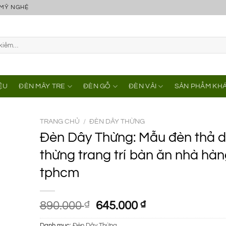
 MỸ NGHỆ
IỆU
ĐÈN MÂY TRE
ĐÈN GỖ
ĐÈN VẢI
SẢN PHẨM KH
TRANG CHỦ
/
ĐÈN DÂY THỪNG
Đèn Dây Thừng: Mẫu đèn thả 
thừng trang trí bàn ăn nhà hàn
tphcm
Giá
Giá
890.000
₫
645.000
₫
gốc
hiện
Danh mục:
Đèn Dây Thừng