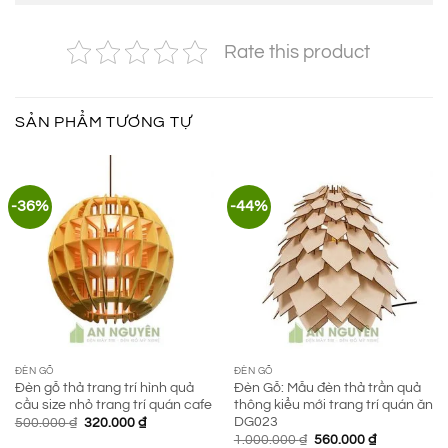
Rate this product
SẢN PHẨM TƯƠNG TỰ
-36%
-44%
ĐÈN GỖ
ĐÈN GỖ
Đèn gỗ thả trang trí hình quả
Đèn Gỗ: Mẫu đèn thả trần quả
cầu size nhỏ trang trí quán cafe
thông kiểu mới trang trí quán ăn
DG023
Giá
Giá
500.000
₫
320.000
₫
gốc
hiện
Giá
Giá
1.000.000
₫
560.000
₫