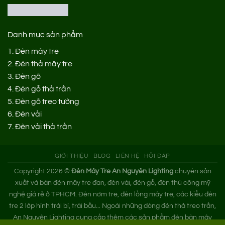
Danh mục sản phẩm
1.
Đèn mây tre
2.
Đèn thả mây tre
3.
Đèn gỗ
4.
Đèn gỗ thả trần
5.
Đèn gỗ treo tường
6.
Đèn vải
7.
Đèn vải thả trần
GIỚI THIỆU
BLOG
LIÊN HỆ
HỎI ĐÁP
Copyright 2026 ©
Đèn Mây Tre An Nguyên Lighting
chuyên sản
xuất và bán đèn mây tre đan, đèn vải, đèn gỗ, đèn thủ công mỹ
nghệ giá rẻ ở TPHCM. Đèn nơm tre, đèn lồng mây tre, các kiểu đèn
tre 2 lớp hình trái bí, trái bầu... Ngoài những dòng đèn thả treo trần,
An Nguyên Lighting cung cấp thêm các sản phẩm đèn bàn mây