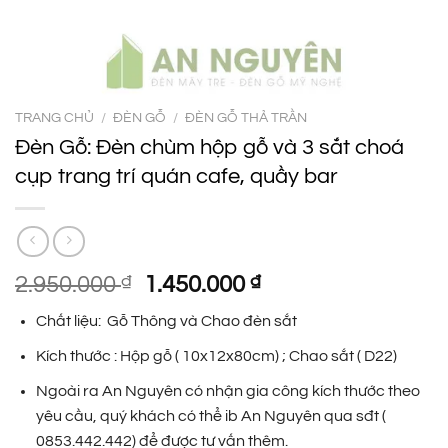
TRANG CHỦ
/
ĐÈN GỖ
/
ĐÈN GỖ THẢ TRẦN
Đèn Gỗ: Đèn chùm hộp gỗ và 3 sắt choá
cụp trang trí quán cafe, quầy bar
Giá
Giá
2.950.000
₫
1.450.000
₫
gốc
hiện
Chất liệu: Gỗ Thông và Chao đèn sắt
là:
tại
2.950.000 ₫.
là:
Kích thước : Hộp gỗ ( 10x12x80cm) ; Chao sắt ( D22)
1.450.000 ₫.
Ngoài ra An Nguyên có nhận gia công kích thước theo
yêu cầu, quý khách có thể ib An Nguyên qua sđt (
0853.442.442) để được tư vấn thêm.