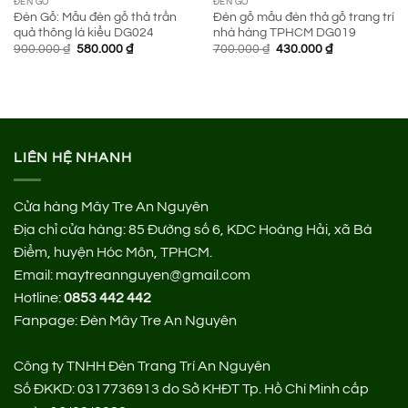
ĐÈN GỖ
ĐÈN GỖ
Đèn Gỗ: Mẫu đèn gỗ thả trần
Đèn gỗ mẫu đèn thả gỗ trang trí
quả thông lá kiểu DG024
nhà hàng TPHCM DG019
Giá
Giá
Giá
Giá
900.000
₫
580.000
₫
700.000
₫
430.000
₫
gốc
hiện
gốc
hiện
là:
tại
là:
tại
900.000 ₫.
là:
700.000 ₫.
là:
580.000 ₫.
430.000 ₫.
LIÊN HỆ NHANH
Cửa hàng Mây Tre An Nguyên
Địa chỉ cửa hàng:
85 Đường số 6, KDC Hoàng Hải, xã Bà
Điểm, huyện Hóc Môn, TPHCM.
Email: maytreannguyen@gmail.com
Hotline:
0853 442 442
Fanpage:
Đèn Mây Tre An Nguyên
Công ty TNHH Đèn Trang Trí An Nguyên
Số ĐKKD: 0317736913 do Sở KHĐT Tp. Hồ Chí Minh cấp