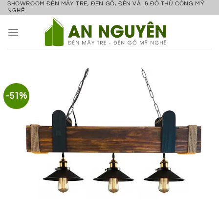
SHOWROOM ĐÈN MÂY TRE, ĐÈN GỖ, ĐÈN VẢI & ĐỒ THỦ CÔNG MỸ
Bỏ
NGHỆ
qua
nội
dung
-51%