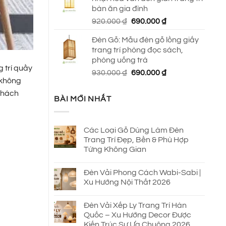
650.000 ₫.
là:
bàn ăn gia đình
590.000 ₫.
Giá
Giá
920.000
₫
690.000
₫
gốc
hiện
Đèn Gỗ: Mẫu đèn gỗ lồng giấy
là:
tại
trang trí phòng đọc sách,
920.000 ₫.
là:
phòng uống trà
690.000 ₫.
g trí quầy
Giá
Giá
930.000
₫
690.000
₫
 không
gốc
hiện
là:
tại
 khách
BÀI MỚI NHẤT
930.000 ₫.
là:
690.000 ₫.
Các Loại Gỗ Dùng Làm Đèn
Trang Trí Đẹp, Bền & Phù Hợp
Từng Không Gian
Đèn Vải Phong Cách Wabi-Sabi |
Xu Hướng Nội Thất 2026
Đèn Vải Xếp Ly Trang Trí Hàn
Quốc – Xu Hướng Decor Được
Kiến Trúc Sư Ưa Chuộng 2026