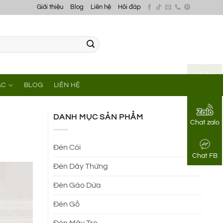
Giới thiệu
Blog
Liên hệ
Hỏi đáp
ÁC
BLOG
LIÊN HỆ
Gọi điện
DANH MỤC SẢN PHẨM
Chat zalo
Đèn Cói
Chat FB
Đèn Dây Thừng
Đèn Gáo Dừa
Đèn Gỗ
Đèn Mây Tre