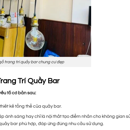
ỗ trang trí quầy bar chung cư đẹp
rang Trí Quầy Bar
yếu tố cơ bản sau:
hiết kế tổng thể của quầy bar.
p ánh sáng hay chỉ là nội thất tạo điểm nhấn cho không gian s
 quầy bar phù hợp, đáp ứng đúng nhu cầu sử dụng.