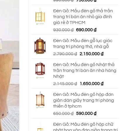
990.000
₫
750.000
₫
gốc
hiện
Đèn Gỗ: Mẫu đèn gỗ thả trần
là:
tại
trang trí bàn ăn nhỏ gia đình
990.000 ₫.
là:
giá rẻ ở TPHCM
750.000 ₫.
Giá
Giá
930.000
₫
690.000
₫
gốc
hiện
Đèn Gỗ: Mẫu đèn gỗ lục giác
là:
tại
trang trí phòng thờ, nhà gỗ
930.000 ₫.
là:
Giá
Giá
2.790.000
₫
2.150.000
₫
690.000 ₫.
gốc
hiện
Đèn Gỗ: Mẫu đèn gỗ Nhật thả
là:
tại
trần trang trí bàn ăn nhà hàng
2.790.000 ₫.
là:
Nhật
2.150.000 ₫.
Giá
Giá
2.145.000
₫
1.650.000
₫
gốc
hiện
Đèn Gỗ: Mẫu đèn gỗ hộp đơn
là:
tại
giản dán giấy trang trí phòng
2.145.000 ₫.
là:
thiền ở tphcm
1.650.000 ₫.
Giá
Giá
650.000
₫
590.000
₫
gốc
hiện
Đèn Gỗ: Mẫu đèn gỗ hộp chữ
là:
tại
nhật hoa văn đơn giản trang trí