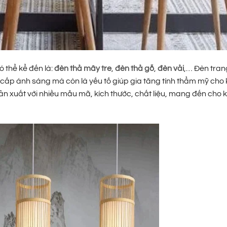
 thể kể đến là:
đèn thả mây tre
,
đèn thả gỗ
,
đèn vải
,… Đèn tran
g cấp ánh sáng mà còn là yếu tố giúp gia tăng tính thẩm mỹ cho
sản xuất với nhiều mẫu mã, kích thước, chất liệu, mang đến cho