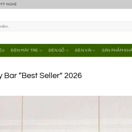
 MỸ NGHỆ
IỆU
ĐÈN MÂY TRE
ĐÈN GỖ
ĐÈN VẢI
SẢN PHẨM KH
 Bar “Best Seller” 2026