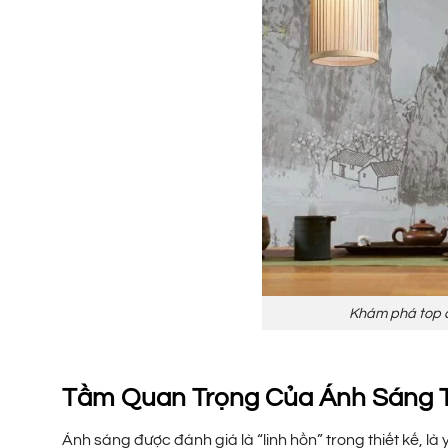
Khám phá top c
Tầm Quan Trọng Của Ánh Sáng T
Ánh sáng được đánh giá là “linh hồn” trong thiết kế, là