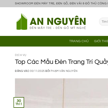
Bỏ
SHOWROOM ĐÈN MÂY TRE, ĐÈN GỖ, ĐÈN VẢI & ĐỒ THỦ CÔNG
qua
nội
Tìm
dung
kiếm:
TRANG CHỦ
GIỚI TH
DỊCH VỤ
Top Các Mẫu Đèn Trang Trí Quầy
ĐĂNG VÀO
30/11/2025
BỞI
PHẠM VĂN NGUYÊN
30
Th11