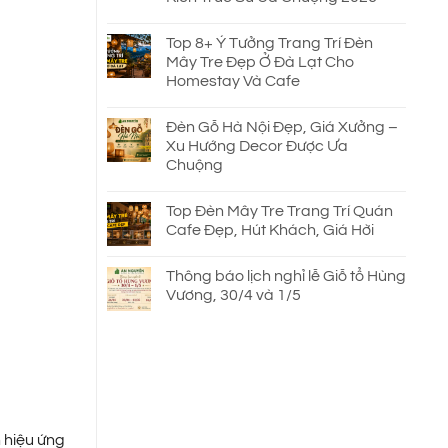
Top 8+ Ý Tưởng Trang Trí Đèn
Mây Tre Đẹp Ở Đà Lạt Cho
Homestay Và Cafe
Đèn Gỗ Hà Nội Đẹp, Giá Xưởng –
Xu Hướng Decor Được Ưa
Chuộng
Top Đèn Mây Tre Trang Trí Quán
Cafe Đẹp, Hút Khách, Giá Hời
Thông báo lịch nghỉ lễ Giỗ tổ Hùng
Vương, 30/4 và 1/5
n hiệu ứng