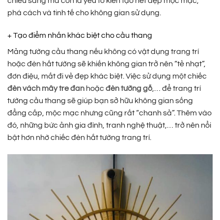
chiếu sáng mà còn là yếu tố kiến tạo nét đẹp mộc mạc,
phá cách và tinh tế cho không gian sử dụng.
+ Tạo điểm nhấn khác biệt cho cầu thang
Mảng tường cầu thang nếu không có vật dụng trang trí
hoặc đèn hắt tường sẽ khiến không gian trở nên “tẻ nhạt”,
đơn điệu, mất đi vẻ đẹp khác biệt. Việc sử dụng một chiếc
đèn vách mây tre đan
hoặc
đèn tường gỗ
,… để trang trí
tường cầu thang sẽ giúp bạn sở hữu không gian sống
đẳng cấp, mộc mạc nhưng cũng rất “chanh sả”. Thêm vào
đó, những bức ảnh gia đình, tranh nghệ thuật,… trở nên nổi
bật hơn nhờ chiếc đèn hắt tường trang trí.