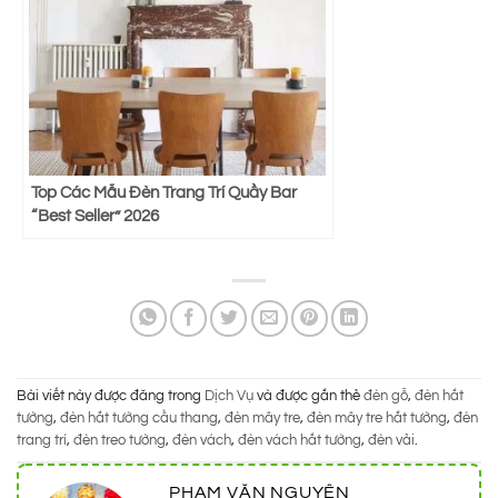
Top Các Mẫu Đèn Trang Trí Quầy Bar
“Best Seller” 2026
Bài viết này được đăng trong
Dịch Vụ
và được gắn thẻ
đèn gỗ
,
đèn hắt
tường
,
đèn hắt tường cầu thang
,
đèn mây tre
,
đèn mây tre hắt tường
,
đèn
trang trí
,
đèn treo tường
,
đèn vách
,
đèn vách hắt tường
,
đèn vải
.
PHẠM VĂN NGUYÊN