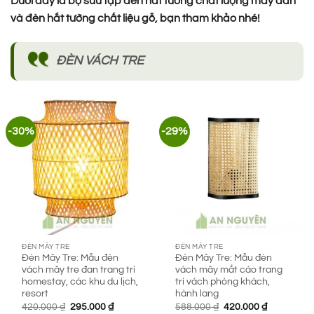
Dưới đây là bộ sưu tập đèn hắt tường chất lượng mây đan
và đèn hắt tường chất liệu gỗ, bạn tham khảo nhé!
ĐÈN VÁCH TRE
-30%
-29%
ĐÈN MÂY TRE
ĐÈN MÂY TRE
Đèn Mây Tre: Mẫu đèn
Đèn Mây Tre: Mẫu đèn
vách mây tre đan trang trí
vách mây mắt cáo trang
homestay, các khu du lịch,
trí vách phòng khách,
resort
hành lang
Giá
Giá
Giá
Giá
420.000
₫
295.000
₫
588.000
₫
420.000
₫