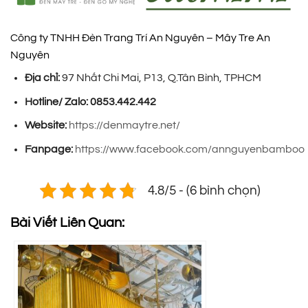
Công ty TNHH Đèn Trang Trí An Nguyên – Mây Tre An
Nguyên
Địa chỉ:
97 Nhất Chi Mai, P13, Q.Tân Bình, TPHCM
Hotline/ Zalo:
0853.442.442
Website:
https://denmaytre.net/
Fanpage:
https://www.facebook.com/annguyenbamboo
4.8/5 - (6 bình chọn)
Bài Viết Liên Quan: