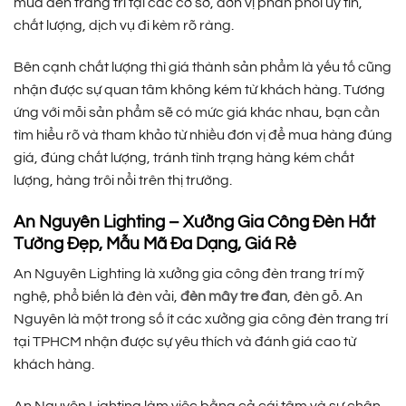
mua đèn trang trí tại các cơ sở, đơn vị phân phối uy tín,
chất lượng, dịch vụ đi kèm rõ ràng.
Bên cạnh chất lượng thì giá thành sản phẩm là yếu tố cũng
nhận được sự quan tâm không kém từ khách hàng. Tương
ứng với mỗi sản phẩm sẽ có mức giá khác nhau, bạn cần
tìm hiểu rõ và tham khảo từ nhiều đơn vị để mua hàng đúng
giá, đúng chất lượng, tránh tình trạng hàng kém chất
lượng, hàng trôi nổi trên thị trường.
An Nguyên Lighting – Xưởng Gia Công Đèn Hắt
Tường Đẹp, Mẫu Mã Đa Dạng, Giá Rẻ
An Nguyên Lighting là xưởng gia công đèn trang trí mỹ
nghệ, phổ biến là đèn vải,
đèn mây tre đan
, đèn gỗ. An
Nguyên là một trong số ít các xưởng gia công đèn trang trí
tại TPHCM nhận được sự yêu thích và đánh giá cao từ
khách hàng.