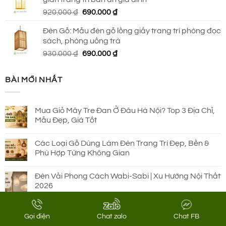
650.000 ₫.
là:
Giá
Giá
920.000
₫
690.000
₫
590.000 ₫.
gốc
hiện
Đèn Gỗ: Mẫu đèn gỗ lồng giấy trang trí phòng đọc
là:
tại
sách, phòng uống trà
920.000 ₫.
là:
Giá
Giá
930.000
₫
690.000
₫
690.000 ₫.
gốc
hiện
là:
tại
BÀI MỚI NHẤT
930.000 ₫.
là:
690.000 ₫.
Mua Giỏ Mây Tre Đan Ở Đâu Hà Nội? Top 3 Địa Chỉ,
Mẫu Đẹp, Giá Tốt
Các Loại Gỗ Dùng Làm Đèn Trang Trí Đẹp, Bền &
Phù Hợp Từng Không Gian
Đèn Vải Phong Cách Wabi-Sabi | Xu Hướng Nội Thất
2026
Đèn Vải Xếp Ly Trang Trí Hàn Quốc – Xu Hướng
Gọi điện
Chat zalo
Chat FB
Decor Được Kiến Trúc Sư Ưa Chuộng 2026