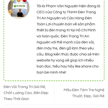
Tôi là Phạm Văn Nguyên hiện đang là
CEO của Công ty TNHH Đèn Trang
Trí An Nguyên và Cửa Hàng Đèn
Toàn Lợi chuyên bán về sản phẩm
thiết bị đèn trang trí tại Hồ Chí Minh
và toàn quốc. Đèn Trang Trí An
Nguyên với thế mạnh của đèn vải,
đèn mây tre, đèn gỗ làm theo yêu
cầu. Blog kiến thức được chia sẻ trên
website hy vọng sẽ giúp ích nhiều
bạn đọc. Nếu hay hãy like share cho
bạn bè mình nhé!
Đèn Vải Trang Trí Giá Rẻ,
Mẫu Đèn Tăm Tre Nghệ
Chất Lượng Cao, Bền Đẹp
Thuật, Đẹp, Giá Rẻ
Theo Thời Gian