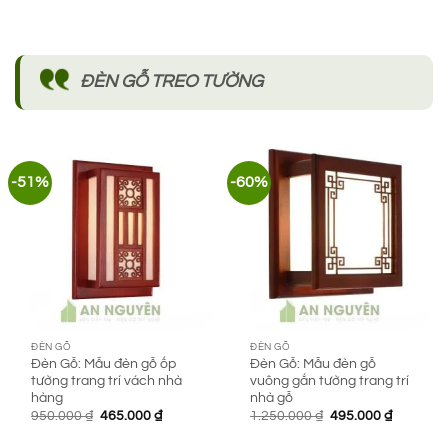
gốc
hiện
gốc
hiện
là:
tại
là:
tại
420.000 ₫.
là:
588.000 ₫.
là:
295.000 ₫.
420.000 ₫.
ĐÈN GỖ TREO TƯỜNG
-51%
-60%
ĐÈN GỖ
ĐÈN GỖ
Đèn Gỗ: Mẫu đèn gỗ ốp
Đèn Gỗ: Mẫu đèn gỗ
tường trang trí vách nhà
vuông gắn tường trang trí
hàng
nhà gỗ
Giá
Giá
Giá
Giá
950.000
₫
465.000
₫
1.250.000
₫
495.000
₫
gốc
hiện
gốc
hiện
là:
tại
là:
tại