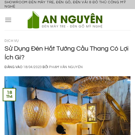
SHOWROOM ĐÈN MÂY TRE, ĐÈN GỖ, ĐÈN VẢI & ĐỒ THỦ CÔNG MỸ
Bỏ
NGHỆ
qua
nội
dung
DỊCH VỤ
Sử Dụng Đèn Hắt Tường Cầu Thang Có Lợi
Ích Gì?
ĐĂNG VÀO
18/04/2023
BỞI
PHẠM VĂN NGUYÊN
18
Th4