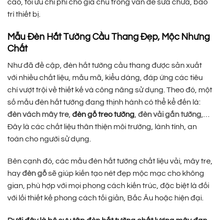
cao, tối ưu chi phí cho gia chủ trong vấn đề sửa chữa, bảo
trì thiết bị.
Mẫu Đèn Hắt Tường Cầu Thang Đẹp, Mộc Nhưng
Chất
Như đã đề cập, đèn hắt tường cầu thang được sản xuất
với nhiều chất liệu, mẫu mã, kiểu dáng, đáp ứng các tiêu
chí vượt trội về thiết kế và công năng sử dụng. Theo đó, một
số mẫu đèn hắt tường đang thịnh hành có thể kể đến là:
đèn vách mây tre
,
đèn gỗ treo tường
,
đèn vải gắn tường
,…
Đây là các chất liệu thân thiện môi trường, lành tính, an
toàn cho người sử dụng.
Bên cạnh đó, các mẫu đèn hắt tường chất liệu vải, mây tre,
hay
đèn gỗ
sẽ giúp kiến tạo nét đẹp mộc mạc cho không
gian, phù hợp với mọi phong cách kiến trúc, đặc biệt là đối
với lối thiết kế phong cách tối giản, Bắc Âu hoặc hiện đại.