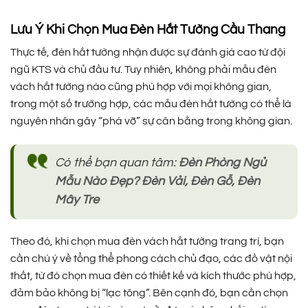
950.000 ₫.
là:
1.250.000 ₫.
là:
465.000 ₫.
495.000 
Lưu Ý Khi Chọn Mua Đèn Hắt Tường Cầu Thang
Thực tế, đèn hắt tường nhận được sự đánh giá cao từ đội
ngũ KTS và chủ đầu tư. Tuy nhiên, không phải mẫu đèn
vách hắt tường nào cũng phù hợp với mọi không gian,
trong một số trường hợp, các mẫu đèn hắt tường có thể là
nguyên nhân gây “phá vỡ” sự cân bằng trong không gian.
Có thể bạn quan tâm:
Đèn Phòng Ngủ
Mẫu Nào Đẹp? Đèn Vải, Đèn Gỗ, Đèn
Mây Tre
Theo đó, khi chọn mua đèn vách hắt tường trang trí, bạn
cần chú ý về tổng thể phong cách chủ đạo, các đồ vật nội
thất, từ đó chọn mua đèn có thiết kế và kích thước phù hợp,
đảm bảo không bị “lạc tông”. Bên cạnh đó, bạn cần chọn