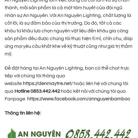
An Nguyên Lighting làm việc bằng cả cái tâm và sự chân
thành, mỗi sản phẩm là cả một tâm huyết của đội ngũ
nhân sự An Nguyên. Với An Nguyên Lighting, chất lượng là
cốt lõi, là sự đảm bảo của thị trường. Do đó, tất cả các
khâu từ khâu lựa chọn nguyên vật liệu đến khâu gia công
sản phẩm đều được chúng tôi thực hiện tỉ mỉ, chỉn chu, đáp
ứng mọi yêu cầu khắt khe về kỹ thuật cũng như giá trị thẩm
mỹ.
Để đặt hàng tại An Nguyên Lighting, bạn có thể chat trực
tiếp với chúng tôi thông qua
website
https://denmaytre.net/
hoặc liên hệ với chúng tôi
qua
Hotline 0853.442.442
hoặc kết nối với chúng tôi qua
Fanpage
https://www.facebook.com/annguyenbamboo
Thông tin liên hệ: