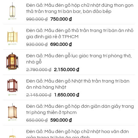
Đèn Gỗ: Mẫu đèn gỗ hộp chữ nhật đứng thon gọn
thả trần trang trí bàn bar, bàn đảo bếp
Giá
Giá
990.000
₫
750.000
₫
gốc
hiện
Đèn Gỗ: Mẫu đèn gỗ thả trần trang trí bàn ăn nhỏ
là:
tại
gia đình giá rẻ ở TPHCM
990.000 ₫.
là:
Giá
Giá
930.000
₫
690.000
₫
750.000 ₫.
gốc
hiện
Đèn Gỗ: Mẫu đèn gỗ lục giác trang trí phòng thờ,
là:
tại
nhà gỗ
930.000 ₫.
là:
Giá
Giá
2.790.000
₫
2.150.000
₫
690.000 ₫.
gốc
hiện
Đèn Gỗ: Mẫu đèn gỗ Nhật thả trần trang trí bàn
là:
tại
ăn nhà hàng Nhật
2.790.000 ₫.
là:
Giá
Giá
2.145.000
₫
1.650.000
₫
2.150.000 ₫.
gốc
hiện
Đèn Gỗ: Mẫu đèn gỗ hộp đơn giản dán giấy trang
là:
tại
trí phòng thiền ở tphcm
2.145.000 ₫.
là:
Giá
Giá
650.000
₫
590.000
₫
1.650.000 ₫.
gốc
hiện
Đèn Gỗ: Mẫu đèn gỗ hộp chữ nhật hoa văn đơn
là:
tại
giản trang trí bàn ăn gia đình