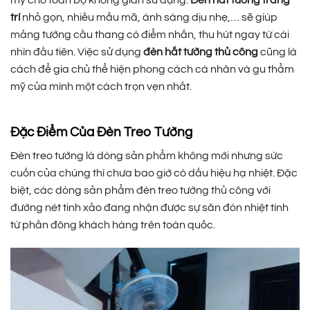
mỹ cho toàn bộ không gian sử dụng.
Đèn hắt tường trang
trí
nhỏ gọn, nhiều mẫu mã, ánh sáng dịu nhẹ,… sẽ giúp
mảng tường cầu thang có điểm nhấn, thu hút ngay từ cái
nhìn đầu tiên. Việc sử dụng
đèn hắt tường thủ công
cũng là
cách để gia chủ thể hiện phong cách cá nhân và gu thẩm
mỹ của mình một cách trọn vẹn nhất.
Đặc Điểm Của Đèn Treo Tường
Đèn treo tường là dòng sản phẩm không mới nhưng sức
cuốn của chúng thì chưa bao giờ có dấu hiệu hạ nhiệt. Đặc
biệt, các dòng sản phẩm đèn treo tường thủ công với
đường nét tinh xảo đang nhận được sự săn đón nhiệt tình
từ phần đông khách hàng trên toàn quốc.