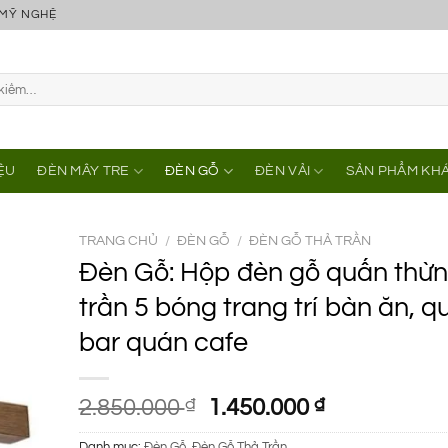
 MỸ NGHỆ
IỆU
ĐÈN MÂY TRE
ĐÈN GỖ
ĐÈN VẢI
SẢN PHẨM KH
TRANG CHỦ
/
ĐÈN GỖ
/
ĐÈN GỖ THẢ TRẦN
Đèn Gỗ: Hộp đèn gỗ quấn thừn
trần 5 bóng trang trí bàn ăn, q
bar quán cafe
Giá
Giá
2.850.000
₫
1.450.000
₫
gốc
hiện
Danh mục:
Đèn Gỗ
,
Đèn Gỗ Thả Trần