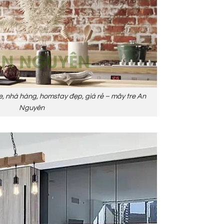
e, nhà hàng, homstay đẹp, giá rẻ – mây tre An
Nguyên