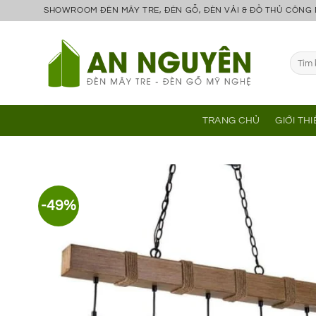
Bỏ
SHOWROOM ĐÈN MÂY TRE, ĐÈN GỖ, ĐÈN VẢI & ĐỒ THỦ CÔNG
qua
nội
Tìm
dung
kiếm:
TRANG CHỦ
GIỚI TH
-49%