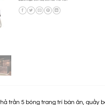
là:
tại
2.850.000 ₫.
là:
1.450.000 ₫
ả trần 5 bóng trang trí bàn ăn, quầy b