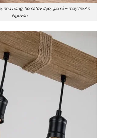
e, nhà hàng, homstay đẹp, giá rẻ – mây tre An
Nguyên