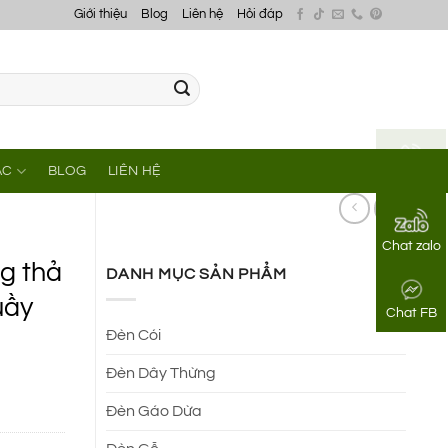
Giới thiệu
Blog
Liên hệ
Hỏi đáp
ÁC
BLOG
LIÊN HỆ
Gọi điện
Chat zalo
g thả
DANH MỤC SẢN PHẨM
uầy
Chat FB
Đèn Cói
Đèn Dây Thừng
Đèn Gáo Dừa