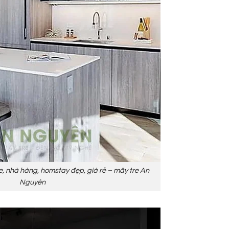
e, nhà hàng, homstay đẹp, giá rẻ – mây tre An
Nguyên