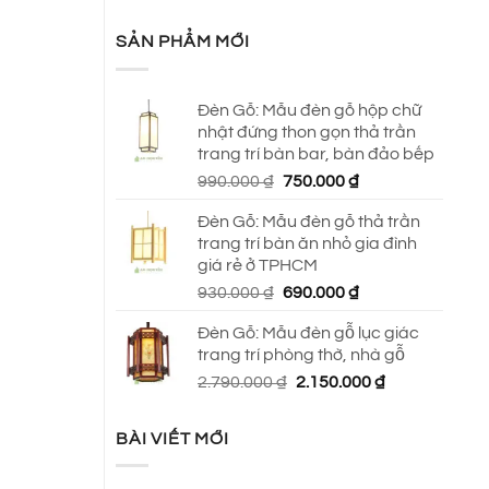
SẢN PHẨM MỚI
Đèn Gỗ: Mẫu đèn gỗ hộp chữ
nhật đứng thon gọn thả trần
trang trí bàn bar, bàn đảo bếp
Giá
Giá
990.000
₫
750.000
₫
gốc
hiện
Đèn Gỗ: Mẫu đèn gỗ thả trần
là:
tại
trang trí bàn ăn nhỏ gia đình
990.000 ₫.
là:
giá rẻ ở TPHCM
750.000 ₫.
Giá
Giá
930.000
₫
690.000
₫
gốc
hiện
Đèn Gỗ: Mẫu đèn gỗ lục giác
là:
tại
trang trí phòng thờ, nhà gỗ
930.000 ₫.
là:
Giá
Giá
2.790.000
₫
2.150.000
₫
690.000 ₫.
gốc
hiện
là:
tại
BÀI VIẾT MỚI
2.790.000 ₫.
là:
2.150.000 ₫.