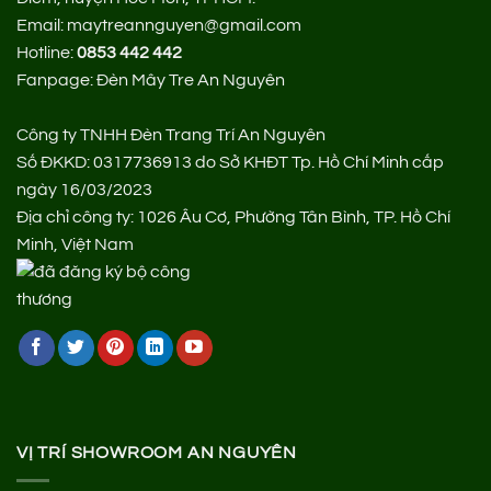
Email: maytreannguyen@gmail.com
Hotline:
0853 442 442
Fanpage:
Đèn Mây Tre An Nguyên
Công ty TNHH Đèn Trang Trí An Nguyên
Số ĐKKD: 0317736913 do Sở KHĐT Tp. Hồ Chí Minh cấp
ngày 16/03/2023
Địa chỉ công ty: 1026 Âu Cơ, Phường Tân Bình, TP. Hồ Chí
Minh, Việt Nam
VỊ TRÍ SHOWROOM AN NGUYÊN