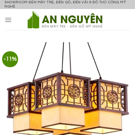
SHOWROOM ĐÈN MÂY TRE, ĐÈN GỖ, ĐÈN VẢI & ĐỒ THỦ CÔNG MỸ
Bỏ
NGHỆ
qua
nội
dung
-11%