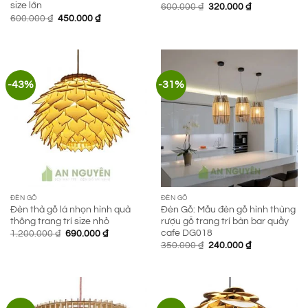
size lớn
Giá
Giá
600.000
₫
320.000
₫
gốc
hiện
Giá
Giá
600.000
₫
450.000
₫
là:
tại
gốc
hiện
600.000 ₫.
là:
là:
tại
320.000 ₫.
600.000 ₫.
là:
450.000 ₫.
-43%
-31%
ĐÈN GỖ
ĐÈN GỖ
Đèn thả gỗ lá nhọn hình quả
Đèn Gỗ: Mẫu đèn gỗ hình thùng
thông trang trí size nhỏ
rượu gỗ trang trí bàn bar quầy
cafe DG018
Giá
Giá
1.200.000
₫
690.000
₫
gốc
hiện
Giá
Giá
350.000
₫
240.000
₫
là:
tại
gốc
hiện
1.200.000 ₫.
là:
là:
tại
690.000 ₫.
350.000 ₫.
là:
240.000 ₫.