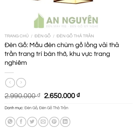
TRANG CHỦ
/
ĐÈN GỖ
/
ĐÈN GỖ THẢ TRẦN
Đèn Gỗ: Mẫu đèn chùm gỗ lồng vải thả
trần trang trí bàn thờ, khu vực trang
nghiêm
Giá
Giá
2.990.000
₫
2.650.000
₫
gốc
hiện
Danh mục:
Đèn Gỗ
,
Đèn Gỗ Thả Trần
là:
tại
2.990.000 ₫.
là:
2.650.000 ₫.