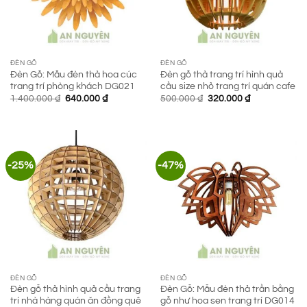
ĐÈN GỖ
ĐÈN GỖ
Đèn Gỗ: Mẫu đèn thả hoa cúc
Đèn gỗ thả trang trí hình quả
trang trí phòng khách DG021
cầu size nhỏ trang trí quán cafe
Giá
Giá
Giá
Giá
1.400.000
₫
640.000
₫
500.000
₫
320.000
₫
gốc
hiện
gốc
hiện
là:
tại
là:
tại
1.400.000 ₫.
là:
500.000 ₫.
là:
640.000 ₫.
320.000 ₫.
-25%
-47%
ĐÈN GỖ
ĐÈN GỖ
Đèn gỗ thả hình quả cầu trang
Đèn Gỗ: Mẫu đèn thả trần bằng
trí nhà hàng quán ăn đồng quê
gỗ như hoa sen trang trí DG014