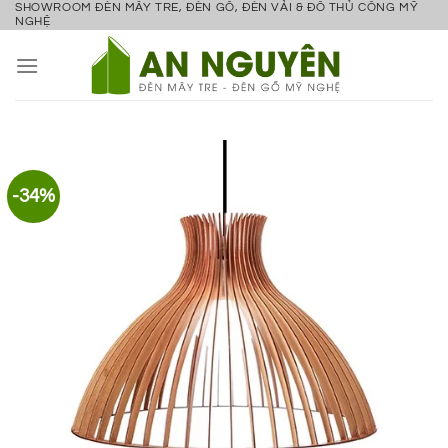
SHOWROOM ĐÈN MÂY TRE, ĐÈN GỖ, ĐÈN VẢI & ĐỒ THỦ CÔNG MỸ
Bỏ
NGHỆ
qua
nội
dung
-34%