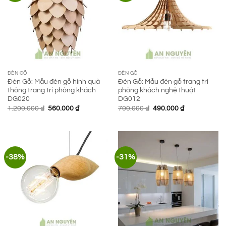
ĐÈN GỖ
ĐÈN GỖ
Đèn Gỗ: Mẫu đèn gỗ hình quả
Đèn Gỗ: Mẫu đèn gỗ trang trí
thông trang trí phòng khách
phòng khách nghệ thuật
DG020
DG012
Giá
Giá
Giá
Giá
1.200.000
₫
560.000
₫
700.000
₫
490.000
₫
gốc
hiện
gốc
hiện
là:
tại
là:
tại
1.200.000 ₫.
là:
700.000 ₫.
là:
560.000 ₫.
490.000 ₫.
-38%
-31%