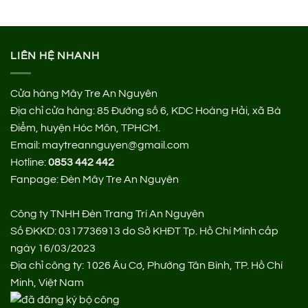
700.000 ₫.
là:
700.000 ₫.
là:
430.000 ₫.
345.000 ₫.
LIÊN HỆ NHANH
Cửa hàng Mây Tre An Nguyên
Địa chỉ cửa hàng:
85 Đường số 6, KDC Hoàng Hải, xã Bà
Điểm, huyện Hóc Môn, TPHCM.
Email: maytreannguyen@gmail.com
Hotline:
0853 442 442
Fanpage:
Đèn Mây Tre An Nguyên
Công ty TNHH Đèn Trang Trí An Nguyên
Số ĐKKD: 0317736913 do Sở KHĐT Tp. Hồ Chí Minh cấp
ngày 16/03/2023
Địa chỉ công ty: 1026 Âu Cơ, Phường Tân Bình, TP. Hồ Chí
Minh, Việt Nam