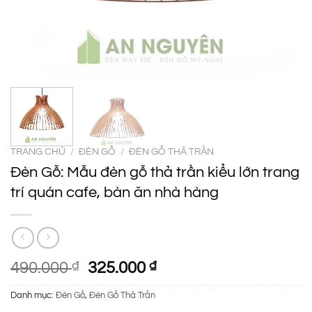
TRANG CHỦ
/
ĐÈN GỖ
/
ĐÈN GỖ THẢ TRẦN
Đèn Gỗ: Mẫu đèn gỗ thả trần kiểu lớn trang
trí quán cafe, bàn ăn nhà hàng
Giá
Giá
490.000
₫
325.000
₫
gốc
hiện
Danh mục:
Đèn Gỗ
,
Đèn Gỗ Thả Trần
là:
tại