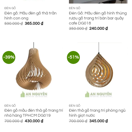
ĐÈN GỖ
ĐÈN GỖ
Đèn gỗ: Mẫu đèn gỗ thả trần
Đèn Gỗ: Mẫu đèn gỗ hình thùng
hình con ong
rượu gỗ trang trí bàn bar quầy
cafe DG018
Giá
Giá
590.000
₫
365.000
₫
gốc
hiện
Giá
Giá
350.000
₫
240.000
₫
là:
tại
gốc
hiện
590.000 ₫.
là:
là:
tại
365.000 ₫.
350.000 ₫.
là:
240.000 ₫.
-39%
-51%
ĐÈN GỖ
ĐÈN GỖ
Đèn gỗ mẫu đèn thả gỗ trang trí
Đèn thả gỗ trang trí phòng ngủ
nhà hàng TPHCM DG019
hình giọt nước
Giá
Giá
Giá
Giá
700.000
₫
430.000
₫
700.000
₫
345.000
₫
gốc
hiện
gốc
hiện
là:
tại
là:
tại