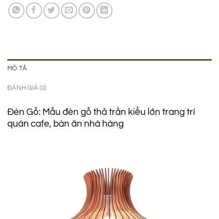
490.000 ₫.
là:
325.000 ₫.
MÔ TẢ
ĐÁNH GIÁ (0)
Đèn Gỗ: Mẫu đèn gỗ thả trần kiểu lớn trang trí
quán cafe, bàn ăn nhà hàng