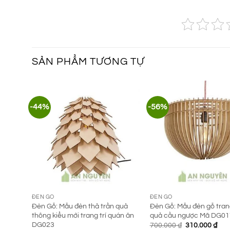
SẢN PHẨM TƯƠNG TỰ
-44%
-56%
ĐÈN GỖ
ĐÈN GỖ
Đèn Gỗ: Mẫu đèn thả trần quả
Đèn Gỗ: Mẫu đèn gỗ trang
thông kiểu mới trang trí quán ăn
quả cầu ngược Mã DG01
DG023
Giá
Giá
700.000
₫
310.000
₫