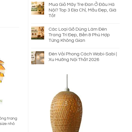
Mua Giỏ Mây Tre Đan Ở Đâu Hà
Nội? Top 3 Địa Chỉ, Mẫu Đẹp, Giá
Tốt
Các Loại Gỗ Dùng Làm Đèn
Trang Trí Đẹp, Bền & Phù Hợp
Từng Không Gian
Đèn Vải Phong Cách Wabi-Sabi |
Xu Hướng Nội Thất 2026
ông trang
size nhỏ
á