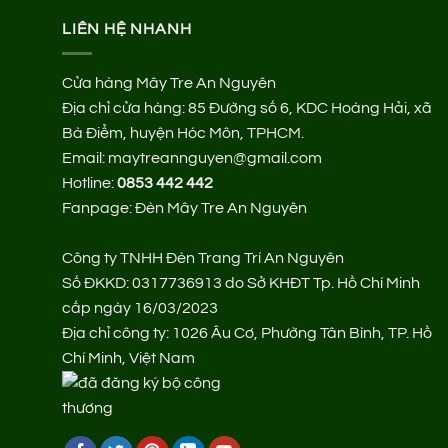
LIÊN HỆ NHANH
Cửa hàng Mây Tre An Nguyên
Địa chỉ cửa hàng:
85 Đường số 6, KDC Hoàng Hải, xã
Bà Điểm, huyện Hóc Môn, TPHCM.
Email: maytreannguyen@gmail.com
Hotline:
0853 442 442
Fanpage:
Đèn Mây Tre An Nguyên
Công ty TNHH Đèn Trang Trí An Nguyên
Số ĐKKD: 0317736913 do Sở KHĐT Tp. Hồ Chí Minh
cấp ngày 16/03/2023
Địa chỉ công ty: 1026 Âu Cơ, Phường Tân Bình, TP. Hồ
Chí Minh, Việt Nam