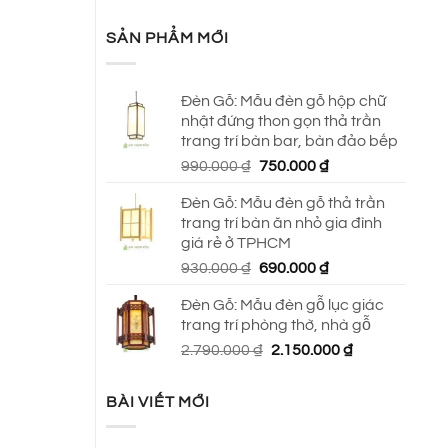
SẢN PHẨM MỚI
Đèn Gỗ: Mẫu đèn gỗ hộp chữ
nhật đứng thon gọn thả trần
trang trí bàn bar, bàn đảo bếp
Giá
Giá
990.000
₫
750.000
₫
gốc
hiện
Đèn Gỗ: Mẫu đèn gỗ thả trần
là:
tại
trang trí bàn ăn nhỏ gia đình
990.000 ₫.
là:
giá rẻ ở TPHCM
750.000 ₫.
Giá
Giá
930.000
₫
690.000
₫
gốc
hiện
Đèn Gỗ: Mẫu đèn gỗ lục giác
là:
tại
trang trí phòng thờ, nhà gỗ
930.000 ₫.
là:
Giá
Giá
2.790.000
₫
2.150.000
₫
690.000 ₫.
gốc
hiện
là:
tại
BÀI VIẾT MỚI
2.790.000 ₫.
là:
2.150.000 ₫.