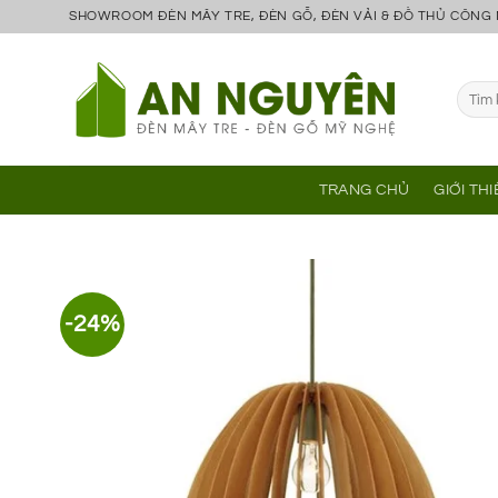
Bỏ
SHOWROOM ĐÈN MÂY TRE, ĐÈN GỖ, ĐÈN VẢI & ĐỒ THỦ CÔNG
qua
nội
Tìm
dung
kiếm:
TRANG CHỦ
GIỚI TH
-24%