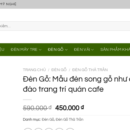
 MỸ NGHỆ
IỆU
ĐÈN MÂY TRE
ĐÈN GỖ
ĐÈN VẢI
SẢN PHẨM KH
TRANG CHỦ
/
ĐÈN GỖ
/
ĐÈN GỖ THẢ TRẦN
Đèn Gỗ: Mẫu đèn song gỗ như
đào trang trí quán cafe
Giá
Giá
590.000
₫
450.000
₫
gốc
hiện
Danh mục:
Đèn Gỗ
,
Đèn Gỗ Thả Trần
là:
tại
590.000 ₫.
là: