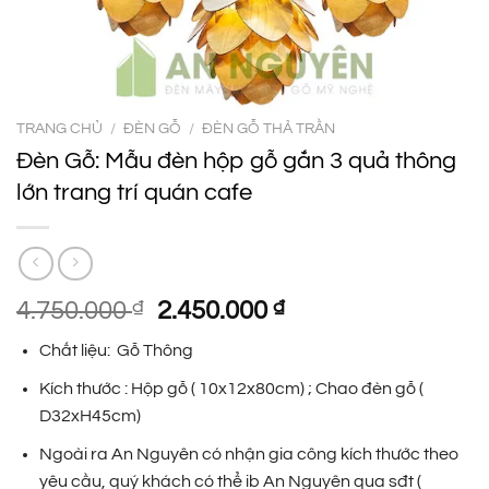
TRANG CHỦ
/
ĐÈN GỖ
/
ĐÈN GỖ THẢ TRẦN
Đèn Gỗ: Mẫu đèn hộp gỗ gắn 3 quả thông
lớn trang trí quán cafe
Giá
Giá
4.750.000
₫
2.450.000
₫
gốc
hiện
Chất liệu: Gỗ Thông
là:
tại
4.750.000 ₫.
là:
Kích thước : Hộp gỗ ( 10x12x80cm) ; Chao đèn gỗ (
2.450.000 ₫.
D32xH45cm)
Ngoài ra An Nguyên có nhận gia công kích thước theo
yêu cầu, quý khách có thể ib An Nguyên qua sđt (