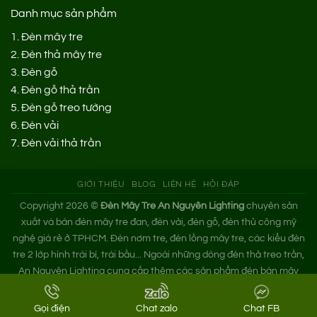
Danh mục sản phẩm
1.
Đèn mây tre
2.
Đèn thả mây tre
3.
Đèn gỗ
4.
Đèn gỗ thả trần
5.
Đèn gỗ treo tường
6.
Đèn vải
7.
Đèn vải thả trần
GIỚI THIỆU
BLOG
LIÊN HỆ
HỎI ĐÁP
Copyright 2026 ©
Đèn Mây Tre An Nguyên Lighting
chuyên sản
xuất và bán đèn mây tre đan, đèn vải, đèn gỗ, đèn thủ công mỹ
nghệ giá rẻ ở TPHCM. Đèn nơm tre, đèn lồng mây tre, các kiểu đèn
tre 2 lớp hình trái bí, trái bầu... Ngoài những dòng đèn thả treo trần,
An Nguyên Lighting cung cấp thêm các sản phẩm đèn bàn mây
tre. Nếu bạn cần tìm xưởng đèn mây tre trang trí hoặc mua đèn tre
đan giá sỉ hãy liên hệ ngay An Nguyên nhé!
Gọi điện
Chat zalo
Chat FB