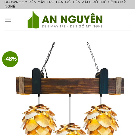
SHOWROOM ĐÈN MÂY TRE, ĐÈN GỖ, ĐÈN VẢI & ĐỒ THỦ CÔNG MỸ
Bỏ
NGHỆ
qua
nội
dung
-48%