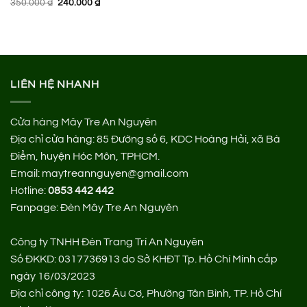
Giá
Giá
350.000
₫
240.000
₫
là:
tại
gốc
hiện
900.000 ₫.
là:
là:
tại
580.000 ₫.
350.000 ₫.
là:
240.000 ₫.
LIÊN HỆ NHANH
Cửa hàng Mây Tre An Nguyên
Địa chỉ cửa hàng:
85 Đường số 6, KDC Hoàng Hải, xã Bà
Điểm, huyện Hóc Môn, TPHCM.
Email: maytreannguyen@gmail.com
Hotline:
0853 442 442
Fanpage:
Đèn Mây Tre An Nguyên
Công ty TNHH Đèn Trang Trí An Nguyên
Số ĐKKD: 0317736913 do Sở KHĐT Tp. Hồ Chí Minh cấp
ngày 16/03/2023
Địa chỉ công ty: 1026 Âu Cơ, Phường Tân Bình, TP. Hồ Chí