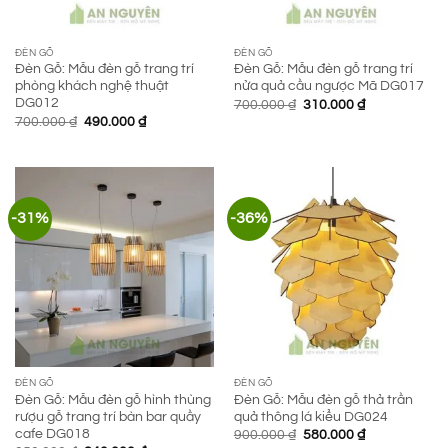
ĐÈN GỖ
ĐÈN GỖ
Đèn Gỗ: Mẫu đèn gỗ trang trí
Đèn Gỗ: Mẫu đèn gỗ trang trí
phòng khách nghệ thuật
nửa quả cầu ngược Mã DG017
DG012
Giá
Giá
700.000
₫
310.000
₫
gốc
hiện
Giá
Giá
700.000
₫
490.000
₫
là:
tại
gốc
hiện
700.000 ₫.
là:
là:
tại
310.000 ₫.
700.000 ₫.
là:
490.000 ₫.
-31%
-36%
ĐÈN GỖ
ĐÈN GỖ
Đèn Gỗ: Mẫu đèn gỗ hình thùng
Đèn Gỗ: Mẫu đèn gỗ thả trần
rượu gỗ trang trí bàn bar quầy
quả thông lá kiểu DG024
cafe DG018
Giá
Giá
900.000
₫
580.000
₫
gốc
hiện