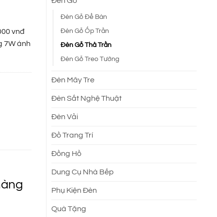
Đèn Gỗ
Đèn Gỗ Để Bàn
Đèn Gỗ Ốp Trần
000 vnđ
ng 7W ánh
Đèn Gỗ Thả Trần
Đèn Gỗ Treo Tường
Đèn Mây Tre
Đèn Sắt Nghệ Thuật
Đèn Vải
Đồ Trang Trí
Đồng Hồ
Dung Cụ Nhà Bếp
hàng
Phụ Kiện Đèn
Quà Tặng