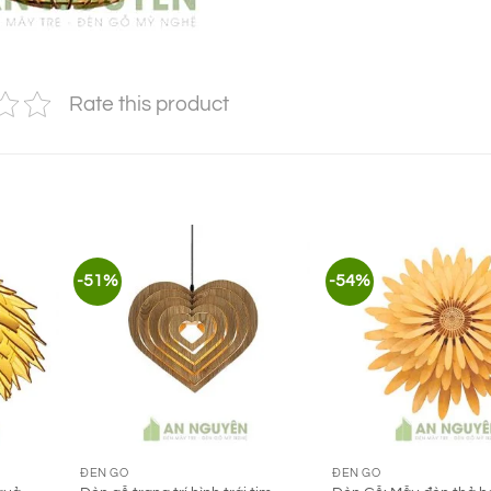
Rate this product
-51%
-54%
ĐÈN GỖ
ĐÈN GỖ