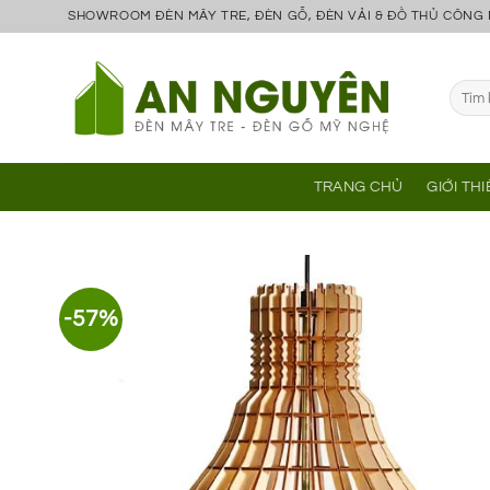
Bỏ
SHOWROOM ĐÈN MÂY TRE, ĐÈN GỖ, ĐÈN VẢI & ĐỒ THỦ CÔNG
qua
nội
Tìm
dung
kiếm:
TRANG CHỦ
GIỚI TH
-57%