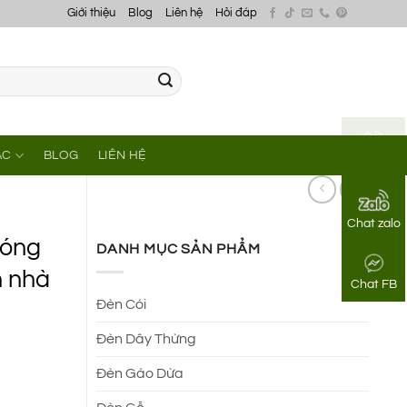
Giới thiệu
Blog
Liên hệ
Hỏi đáp
ÁC
BLOG
LIÊN HỆ
Gọi điện
Chat zalo
bóng
DANH MỤC SẢN PHẨM
n nhà
Chat FB
Đèn Cói
Đèn Dây Thừng
Đèn Gáo Dừa