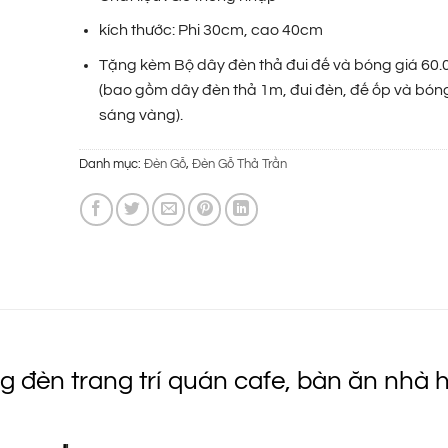
là:
tại
1.250.000 ₫.
là:
kích thước: Phi 30cm, cao 40cm
540.000 ₫.
Tặng kèm Bộ dây đèn thả đui đế và bóng giá 60.
(bao gồm dây đèn thả 1m, đui đèn, đế ốp và bó
sáng vàng).
Danh mục:
Đèn Gỗ
,
Đèn Gỗ Thả Trần
g đèn trang trí quán cafe, bàn ăn nhà 