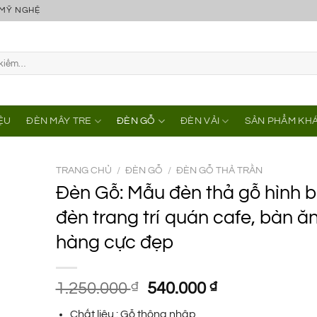
 MỸ NGHỆ
IỆU
ĐÈN MÂY TRE
ĐÈN GỖ
ĐÈN VẢI
SẢN PHẨM KH
TRANG CHỦ
/
ĐÈN GỖ
/
ĐÈN GỖ THẢ TRẦN
Đèn Gỗ: Mẫu đèn thả gỗ hình 
đèn trang trí quán cafe, bàn ă
hàng cực đẹp
Giá
Giá
1.250.000
₫
540.000
₫
gốc
hiện
Chất liệu : Gỗ thông nhập