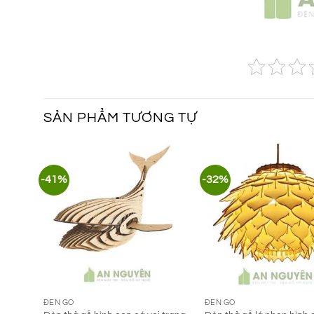
SẢN PHẨM TƯƠNG TỰ
-41%
-32%
ĐÈN GỖ
ĐÈN GỖ