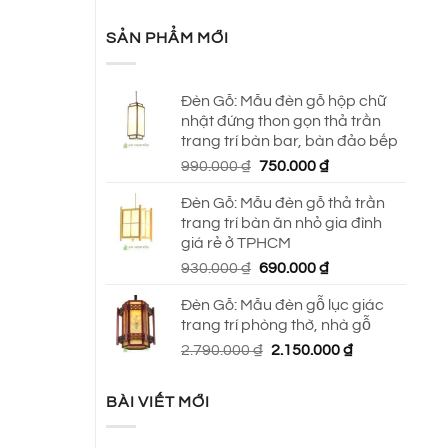
SẢN PHẨM MỚI
Đèn Gỗ: Mẫu đèn gỗ hộp chữ
nhật đứng thon gọn thả trần
trang trí bàn bar, bàn đảo bếp
Giá
Giá
990.000
₫
750.000
₫
gốc
hiện
Đèn Gỗ: Mẫu đèn gỗ thả trần
là:
tại
trang trí bàn ăn nhỏ gia đình
990.000 ₫.
là:
giá rẻ ở TPHCM
750.000 ₫.
Giá
Giá
930.000
₫
690.000
₫
gốc
hiện
Đèn Gỗ: Mẫu đèn gỗ lục giác
là:
tại
trang trí phòng thờ, nhà gỗ
930.000 ₫.
là:
Giá
Giá
2.790.000
₫
2.150.000
₫
690.000 ₫.
gốc
hiện
là:
tại
BÀI VIẾT MỚI
2.790.000 ₫.
là:
2.150.000 ₫.