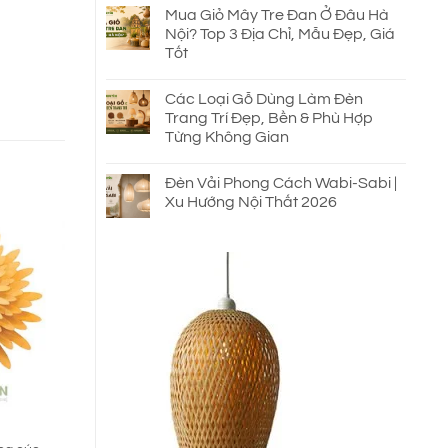
Mua Giỏ Mây Tre Đan Ở Đâu Hà
Nội? Top 3 Địa Chỉ, Mẫu Đẹp, Giá
Tốt
Các Loại Gỗ Dùng Làm Đèn
Trang Trí Đẹp, Bền & Phù Hợp
Từng Không Gian
Đèn Vải Phong Cách Wabi-Sabi |
Xu Hướng Nội Thất 2026