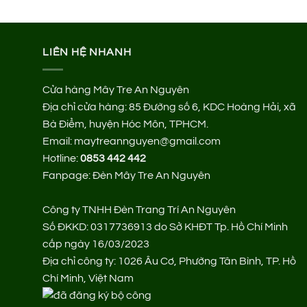
590.000 ₫.
LIÊN HỆ NHANH
Cửa hàng Mây Tre An Nguyên
Địa chỉ cửa hàng:
85 Đường số 6, KDC Hoàng Hải, xã
Bà Điểm, huyện Hóc Môn, TPHCM.
Email: maytreannguyen@gmail.com
Hotline:
0853 442 442
Fanpage:
Đèn Mây Tre An Nguyên
Công ty TNHH Đèn Trang Trí An Nguyên
Số ĐKKD: 0317736913 do Sở KHĐT Tp. Hồ Chí Minh
cấp ngày 16/03/2023
Địa chỉ công ty: 1026 Âu Cơ, Phường Tân Bình, TP. Hồ
Chí Minh, Việt Nam