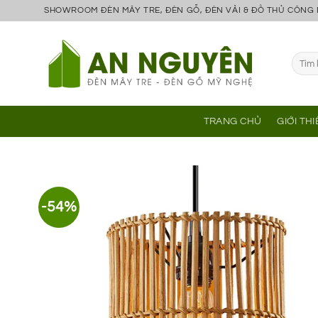
Bỏ
SHOWROOM ĐÈN MÂY TRE, ĐÈN GỖ, ĐÈN VẢI & ĐỒ THỦ CÔNG
qua
nội
Tìm
dung
kiếm:
TRANG CHỦ
GIỚI TH
-54%