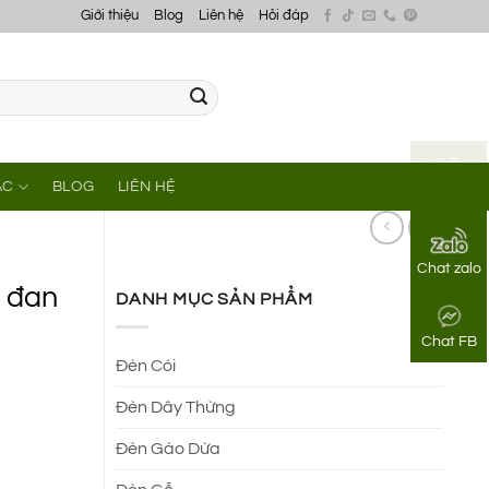
Giới thiệu
Blog
Liên hệ
Hỏi đáp
ÁC
BLOG
LIÊN HỆ
Gọi điện
Chat zalo
e đan
DANH MỤC SẢN PHẨM
Chat FB
Đèn Cói
Đèn Dây Thừng
Đèn Gáo Dừa