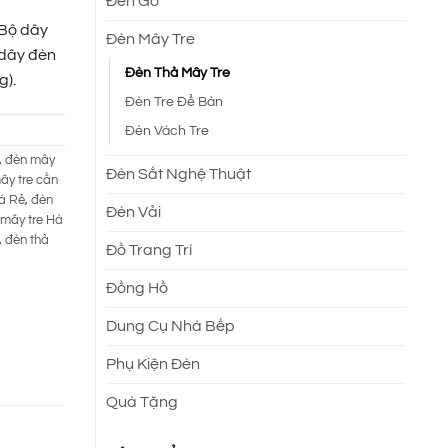
Đèn Gỗ
 Bộ dây
Đèn Mây Tre
 dây đèn
Đèn Thả Mây Tre
g).
Đèn Tre Để Bàn
Đèn Vách Tre
,
đèn mây
Đèn Sắt Nghệ Thuật
ây tre cần
á Rẻ
,
đèn
Đèn Vải
mây tre Hà
,
đèn thả
Đồ Trang Trí
Đồng Hồ
Dung Cụ Nhà Bếp
Phụ Kiện Đèn
Quà Tặng