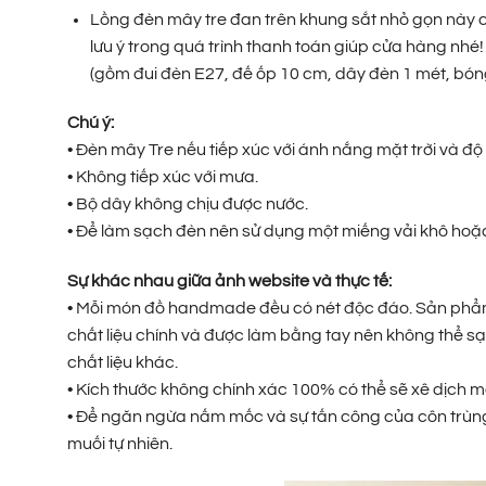
Lồng đèn mây tre đan trên khung sắt nhỏ gọn nà
lưu ý trong quá trình thanh toán giúp cửa hàng nhé
(gồm đui đèn E27, đế ốp 10 cm, dây đèn 1 mét, bó
Chú ý:
• Đèn mây Tre nếu tiếp xúc với ánh nắng mặt trời và 
• Không tiếp xúc với mưa.
• Bộ dây không chịu được nước.
• Để làm sạch đèn nên sử dụng một miếng vải khô hoặc 
Sự khác nhau giữa ảnh website và thực tế:
• Mỗi món đồ handmade đều có nét độc đáo. Sản phẩm t
chất liệu chính và được làm bằng tay nên không thể sạ
chất liệu khác.
• Kích thước không chính xác 100% có thể sẽ xê dịch m
• Để ngăn ngừa nấm mốc và sự tấn công của côn trùng
muối tự nhiên.