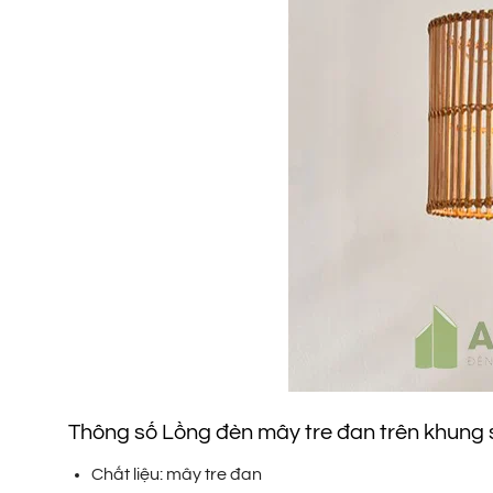
Thông số Lồng đèn mây tre đan trên khung s
Chất liệu: mây tre đan