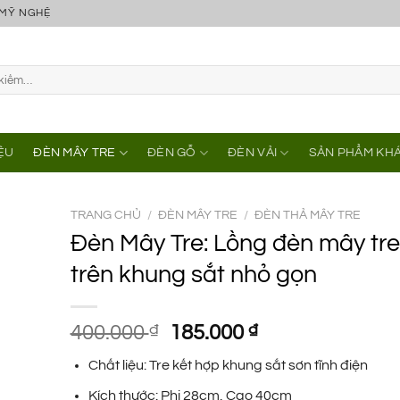
 MỸ NGHỆ
IỆU
ĐÈN MÂY TRE
ĐÈN GỖ
ĐÈN VẢI
SẢN PHẨM KH
TRANG CHỦ
/
ĐÈN MÂY TRE
/
ĐÈN THẢ MÂY TRE
Đèn Mây Tre: Lồng đèn mây tr
trên khung sắt nhỏ gọn
Giá
Giá
400.000
₫
185.000
₫
gốc
hiện
Chất liệu: Tre kết hợp khung sắt sơn tĩnh điện
là:
tại
400.000 ₫.
là:
Kích thước: Phi 28cm, Cao 40cm