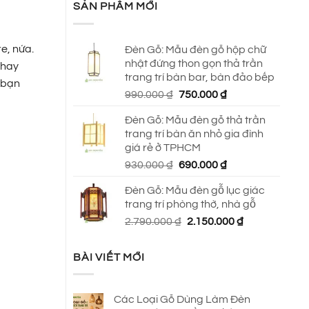
SẢN PHẨM MỚI
re, nứa.
Đèn Gỗ: Mẫu đèn gỗ hộp chữ
nhật đứng thon gọn thả trần
 hay
trang trí bàn bar, bàn đảo bếp
 bạn
Giá
Giá
990.000
₫
750.000
₫
gốc
hiện
Đèn Gỗ: Mẫu đèn gỗ thả trần
là:
tại
trang trí bàn ăn nhỏ gia đình
990.000 ₫.
là:
giá rẻ ở TPHCM
750.000 ₫.
Giá
Giá
930.000
₫
690.000
₫
gốc
hiện
Đèn Gỗ: Mẫu đèn gỗ lục giác
là:
tại
trang trí phòng thờ, nhà gỗ
930.000 ₫.
là:
Giá
Giá
2.790.000
₫
2.150.000
₫
690.000 ₫.
gốc
hiện
là:
tại
BÀI VIẾT MỚI
2.790.000 ₫.
là:
2.150.000 ₫.
Các Loại Gỗ Dùng Làm Đèn