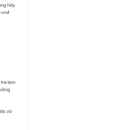
iêng hãy
0 vnđ
 tre làm
 bằng
ước và