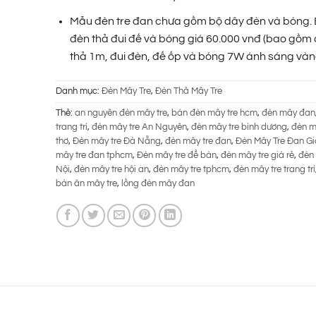
185.000 ₫.
Mẫu đèn tre đan chưa gồm bộ dây đèn và bóng.
đèn thả đui đế và bóng giá 60.000 vnđ (bao gồm
thả 1m, đui đèn, đế ốp và bóng 7W ánh sáng vàn
Danh mục:
Đèn Mây Tre
,
Đèn Thả Mây Tre
Thẻ:
an nguyên đèn mây tre
,
bán đèn mây tre hcm
,
đèn mây đan
trang trí
,
đèn mây tre An Nguyên
,
đèn mây tre bình dương
,
đèn m
thơ
,
Đèn mây tre Đà Nẵng
,
đèn mây tre đan
,
Đèn Mây Tre Đan Gi
mây tre đan tphcm
,
Đèn mây tre để bàn
,
đèn mây tre giá rẻ
,
đèn 
Nội
,
đèn mây tre hội an
,
đèn mây tre tphcm
,
đèn mây tre trang trí
bàn ăn mây tre
,
lồng đèn mây đan