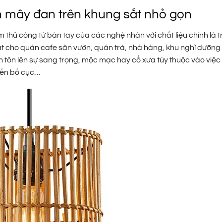
mây đan trên khung sắt nhỏ gọn
m thủ công từ bàn tay của các nghệ nhân với chất liệu chính là t
thất cho quán cafe sân vườn, quán trà, nhà hàng, khu nghĩ dưỡng
 tôn lên sự sang trọng, mộc mạc hay cổ xưa tùy thuộc vào việc
đến bố cục…