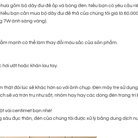
y chưa gồm bộ dây đui đế ốp và bóng đèn. Nếu bạn có yêu cầu r
! Nếu bạn cần mua bộ dây đui đế thả của chúng tôi giá là 60.00
ng 7W ánh sáng vàng).
độ ẩm mạnh có thể làm thay đổi màu sắc của sản phẩm.
hơi ướt hoặc khăn lau tay.
hật đôi lúc sẽ khác hơn so với ảnh chụp. Đèn mây tre sử dụng
ch sẽ và trơn tru như sắt, nhôm hay hay các dòng đèn trang trí
ột vài centimet bạn nhé!
 sâu đục thân, đèn của chúng tôi được xử lý bằng dung dịch n